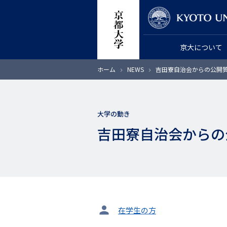
メ
教員検索
イ
ン
京大について
コ
ン
パ
ホーム
NEWS
吉田寮自治会からの公開
テ
ン
く
ン
ず
ツ
大学の動き
に
吉田寮自治会からの
移
動
タ
在学生の方
ー