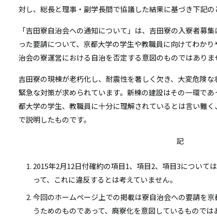
リ
対し、総長と理事・副学長間で協議した結果に基づき下記の
リ
ン
「吉田寮自治会への通知について」は、吉田寮の入寮者募集に
ン
ク
った要請について、京都大学の学生や教職員に向けてわかり
ク
治会の寮運営における自治を否定する意図のものではありま
吉田寮の現棟が老朽化し、耐震性を著しく欠き、大変危険な
緊急な対策が求められています。新棟の建設はその一環であ
都大学の学生、教職員に十分に理解されているとは言い難く
で説明したものです。
記
2015年2月12日付確約の項目1、項目2、項目3につい
って、これに違反するとは考えていません。
今回のホームページ上での掲載は寮自治会への要請を京
うためのものであって、廃寮化を意図しているものでは