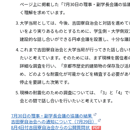
ページ上に掲載した「7月30日の理事・副学長会議の協
く理解を求めています。
大学当局としては、今後、吉田寮自治会と対話を進めて
いをより実りあるものとするために、学生側・大学側双
建設的な話し合いができる円卓会議を設置し、十分な議
これまで吉田寮自治会と大学当局が行ってきた話し合い
たいと考えています。そのためには、まず現棟を居住者
詳細な調査を行い、「京都市歴史的建築物の保存及び活
め、どのような耐震化が可能かなどを精査する必要があ
停止を要請した次第です。
現棟の耐震化のための調査については、「3」と「4」
会との間で話し合いを行いたいと考えています。
7月30日の理事・副学長会議の協議の結果
吉田寮自治会への通知について（7月29日）
8月4日付吉田寮自治会からの公開質問状