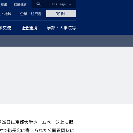
search
Language
料請求
採用情報
CLOSE
寄附
般・地域
企業・研究者
際交流
社会連携
学部・大学院等
グ
ロ
ー
バ
ル
ナ
ビ
ゲ
翌29日に京都大学ホームページ上に掲
ー
日付で総長宛に寄せられた公開質問状に