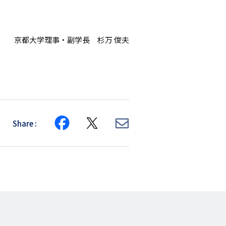
京都大学理事・副学長 杉万 俊夫
Share
Share
Share
Share
on
on
via
Facebook
X
E-
mail