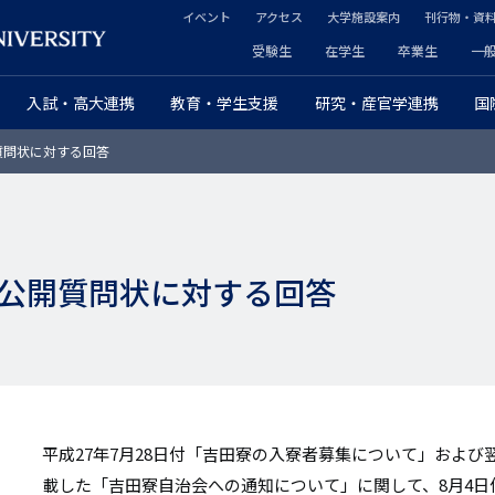
イベント
アクセス
大学施設案内
刊行物・資
ヘ
受験生
在学生
卒業生
一
ヘ
ッ
入試・高大連携
教育・学生支援
研究・産官学連携
国
ッ
ダ
質問状に対する回答
ダ
ー
ー
セ
プ
カ
公開質問状に対する回答
ラ
ン
イ
ダ
マ
リ
リ
ー
平成27年7月28日付「吉田寮の入寮者募集について」および
ー
載した「吉田寮自治会への通知について」に関して、8月4