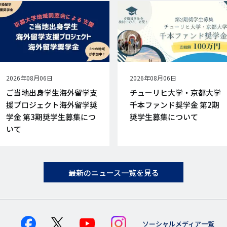
公
2026年08月06日
公
2026年08月06日
開
開
ご当地出身学生海外留学支
チューリヒ大学・京都大学
日
日
援プロジェクト海外留学奨
千本ファンド奨学金 第2期
学金 第3期奨学生募集につ
奨学生募集について
いて
最新のニュース一覧を見る
ソーシャルメディア一覧