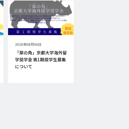
公
2026年08月06日
開
「犀の角」京都大学海外留
日
学奨学金 第1期奨学生募集
について