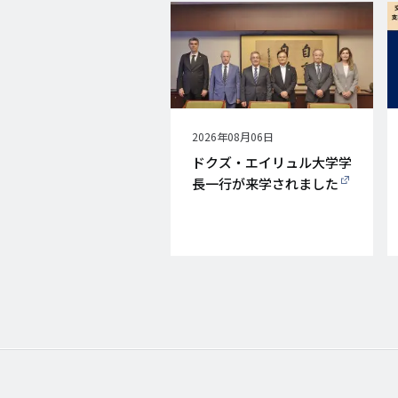
公
2026年08月06日
開
ドクズ・エイリュル大学学
日
長一行が来学されました