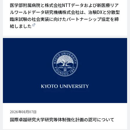
開
医学部附属病院と株式会社NTTデータおよび新医療リア
日
ルワールドデータ研究機構株式会社は、治験DXと分散型
臨床試験の社会実装に向けたパートナーシップ協定を締
結しました
公
2026年08月07日
開
国際卓越研究大学研究等体制強化計画の認可について
日