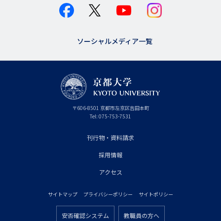
ソーシャルメディア一覧
京
〒
606-8501
京
京都市
左京区吉田本町
都
都
Tel:
075-753-7531
大
府
学
刊行物・資料請求
フ
採用情報
ッ
タ
アクセス
ー
サイトマップ
プライバシーポリシー
サイトポリシー
プ
フ
ラ
安否確認システム
教職員の方へ
ッ
フ