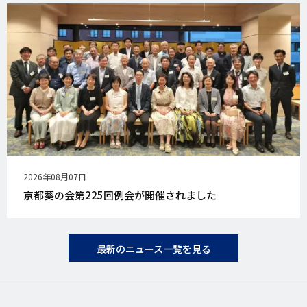
公
2026年08月07日
開
京都葵の会第225回例会が開催されました
日
最新のニュース一覧を見る