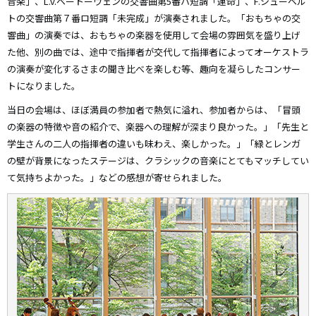
音楽」、L.v.ベートーヴェンの交響曲第5番ハ短調「運命」、F.シューベル
トの交響曲第７番ロ短調「未完成」が演奏されました。「おもちゃの交
響曲」の演奏では、おもちゃの楽器を使用して会場の雰囲気を盛り上げ
た他、別の曲では、途中で指揮者が交代して指揮者によってオーケストラ
の演奏が変化するさまの聞き比べを楽しむ等、趣向を凝らしたコンサー
トになりました。
当日の会場は、ほぼ満員の参加者で熱気に溢れ、参加者からは、「冒頭
の楽器の特徴や音の紹介で、楽器への理解が深まり良かった。」「先生と
学生さんの二人の指揮者の違いも味わえ、楽しかった。」「緑とレンガ
の壁が背景になったステージは、クラシックの音楽にとてもマッチしてい
て気持ちよかった。」などの感想が寄せられました。