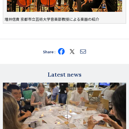
増井信貴 京都市立芸術大学音楽部教授による楽器の紹介
Share
Share
Share
Share
on
on
via
Facebook
X
E-
mail
Latest news