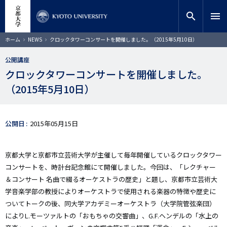
メ
close
サイト内検索
教員検索
イ
search
menu
ン
コ
検索
パ
ホーム
NEWS
クロックタワーコンサートを開催しました。（2015年5月10日）
ン
ン
く
テ
ず
公開講座
ン
クロックタワーコンサートを開催しました。
ツ
に
（2015年5月10日）
移
動
公開日
2015年05月15日
京都大学と京都市立芸術大学が主催して毎年開催しているクロックタワー
コンサートを、時計台記念館にて開催しました。今回は、「レクチャー
＆コンサート 名曲で綴るオーケストラの歴史」と題し、京都市立芸術大
学音楽学部の教授によりオーケストラで使用される楽器の特徴や歴史に
ついてトークの後、同大学アカデミーオーケストラ（大学院管弦楽団）
によりL.モーツァルトの「おもちゃの交響曲」、G.F.ヘンデルの「水上の