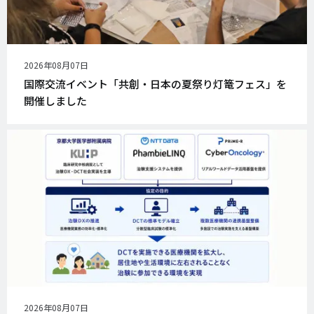
公
2026年08月07日
開
国際交流イベント「共創・日本の夏祭り灯篭フェス」を
日
開催しました
公
2026年08月07日