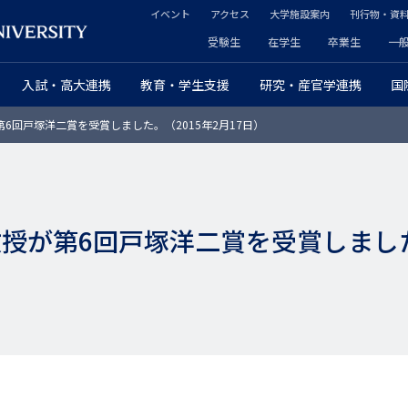
イベント
アクセス
大学施設案内
刊行物・資
ヘ
受験生
在学生
卒業生
一
ヘ
ッ
入試・高大連携
教育・学生支援
研究・産官学連携
国
ッ
ダ
6回戸塚洋二賞を受賞しました。（2015年2月17日）
ダ
ー
ー
セ
プ
カ
授が第6回戸塚洋二賞を受賞しました。
ラ
ン
イ
ダ
マ
リ
リ
ー
ー