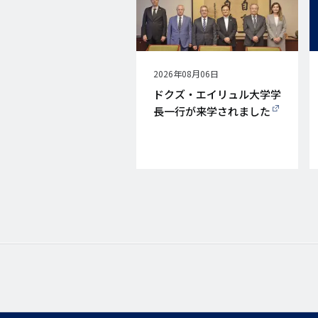
公
2026年08月06日
開
ドクズ・エイリュル大学学
日
長一行が来学されました