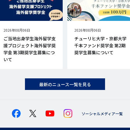
公
2026年08月06日
公
2026年08月06日
開
開
ご当地出身学生海外留学支
チューリヒ大学・京都大学
日
日
援プロジェクト海外留学奨
千本ファンド奨学金 第2期
学金 第3期奨学生募集につ
奨学生募集について
いて
最新のニュース一覧を見る
ソーシャルメディア一覧