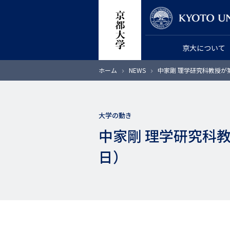
メ
教員検索
イ
ン
京大について
コ
ン
パ
ホーム
NEWS
中家剛 理学研究科教授が第
テ
ン
く
ン
ず
ツ
大学の動き
に
中家剛 理学研究科教
移
動
日）