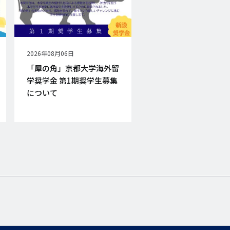
公
2026年08月06日
開
「犀の角」京都大学海外留
日
学奨学金 第1期奨学生募集
について