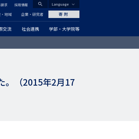
search
Language
料請求
採用情報
CLOSE
寄附
般・地域
企業・研究者
際交流
社会連携
学部・大学院等
グ
ロ
ー
バ
（2015年2月17
ル
ナ
ビ
ゲ
ー