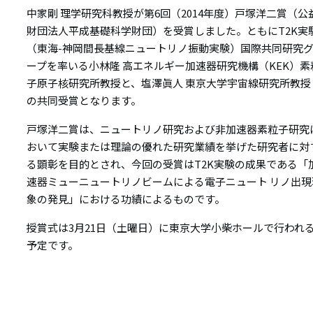
リ
中家剛 理学研究科教授が第6回（2014年度）戸塚洋二賞（公
リ
ン
財団法人平成基礎科学財団）を受賞しました。ともにT2K実
（東海-神岡間長基線ニュートリノ振動実験）国際共同研究
ン
ク
ープを率いる小林隆 高エネルギー加速器研究機構（KEK）素
ク
子原子核研究所教授と、塩澤眞人 東京大学宇宙線研究所教授
の共同受賞となります。
戸塚洋二賞は、ニュートリノ研究および非加速器素粒子研究
おいて実験または理論の優れた研究業績を挙げた研究者に対
る顕彰を目的とされ、今回の受賞はT2K実験の成果である「
速器ミューニュートリノビームによる電子ニュート リノ出現
象の発見」における功績によるものです。
授賞式は3月21日（土曜日）に東京大学小柴ホールで行われ
予定です。