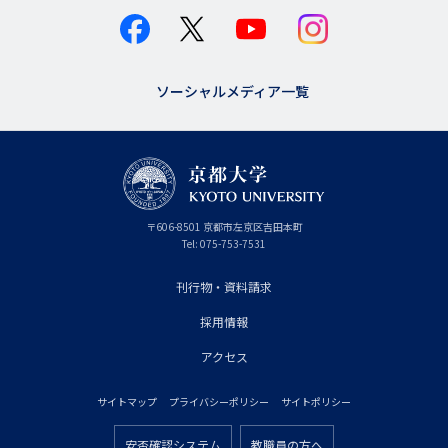
ソーシャルメディア一覧
京
〒
606-8501
京
京都市
左京区吉田本町
都
都
Tel:
075-753-7531
大
府
学
刊行物・資料請求
フ
採用情報
ッ
タ
アクセス
ー
サイトマップ
プライバシーポリシー
サイトポリシー
プ
フ
安否確認システム
教職員の方へ