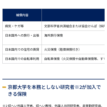
補償内容
病気・ケガ等
文部科学省共済組合または協会けんぽ（採用
日本国外への旅行・出張
海外旅行保険
日本国内での住宅の賃貸
火災保険（賠償保険付き）
日本国内での自転車利用
自転車保険（火災保険や自動車保険等、すで
京都大学を本務としない研究者※2が加入で
きる保険
※2 招へい外国人学者、招へい教授、外国人共同研究者、非常勤研究員、