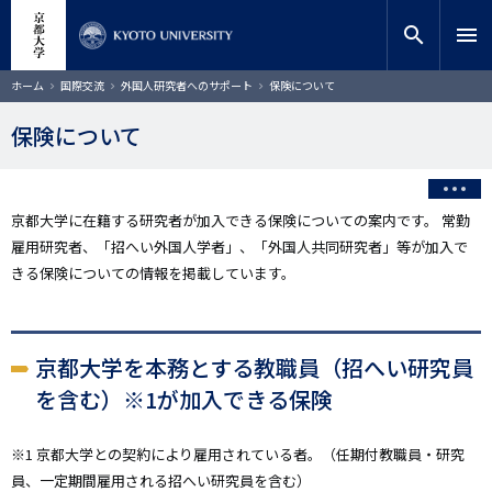
メ
close
サイト内検索
教員検索
イ
search
menu
ン
コ
検索
パ
ホーム
国際交流
外国人研究者へのサポート
保険について
ン
ン
く
テ
ず
保険について
ン
ツ
に
移
京都大学に在籍する研究者が加入できる保険についての案内です。 常勤
動
雇用研究者、「招へい外国人学者」、「外国人共同研究者」等が加入で
きる保険についての情報を掲載しています。
京都大学を本務とする教職員（招へい研究員
を含む）※1が加入できる保険
※1 京都大学との契約により雇用されている者。（任期付教職員・研究
員、一定期間雇用される招へい研究員を含む）