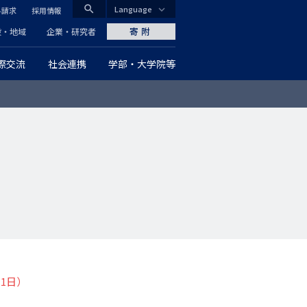
search
Language
料請求
採用情報
CLOSE
寄附
般・地域
企業・研究者
際交流
社会連携
学部・大学院等
グ
ロ
ー
バ
ル
ナ
ビ
ゲ
1日）
ー