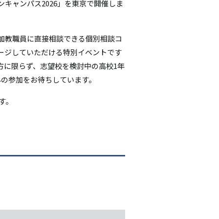
キャンパス2026」を東京で開催しま
シ
ョ
加教職員に直接相談できる個別相談コ
ン
ージしていただける特別イベントです
方に限らず、志望校を検討中の高校1年
んの参加をお待ちしています。
す。