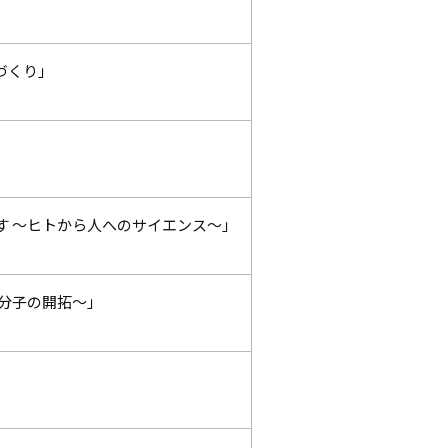
づくり」
す 〜ヒトから人へのサイエンス〜」
薬分子の開拓～」