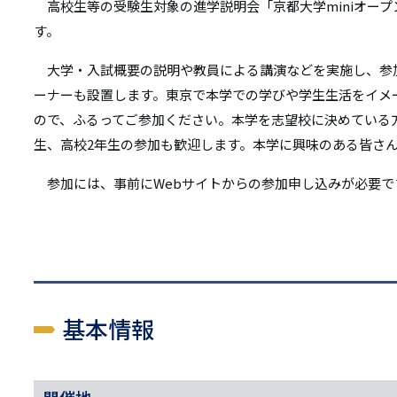
リ
高校生等の受験生対象の進学説明会「京都大学miniオープン
リ
す。
ン
ン
大学・入試概要の説明や教員による講演などを実施し、参
ク
ーナーも設置します。東京で本学での学びや学生生活をイメ
ク
ので、ふるってご参加ください。本学を志望校に決めている
生、高校2年生の参加も歓迎します。本学に興味のある皆さ
参加には、事前にWebサイトからの参加申し込みが必要で
基本情報