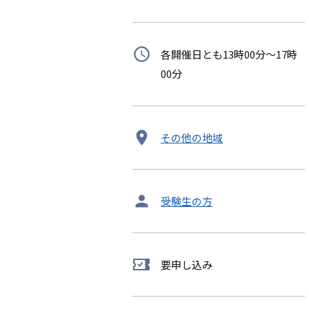
日
時
各開催日とも13時00分～17時
間
00分
開
その他の地域
催
地
タ
受験生の方
ー
ゲ
ッ
要申し込み
要
ト
申