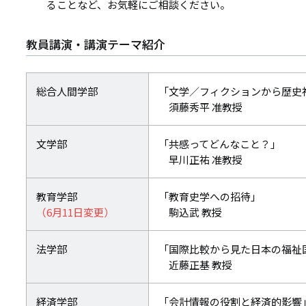
ることなど、お気軽にご相談ください。
教員講演・講演テーマ紹介
総合人間学部
「文学／フィクションから歴史
須藤秀平 准教授
文学部
「共感ってどんなこと？」
早川正祐 准教授
教育学部
「教育史学への招待」
（6月11日変更）
駒込武 教授
法学部
「国際比較から見た日本の福祉
近藤正基 教授
経済学部
「会計情報の役割と経済的影響