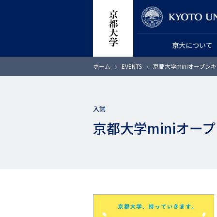
メ
教員検索
イ
ン
京大について
コ
ン
パ
ホーム
EVENTS
京都大学miniオープンキャン
テ
ン
く
ン
ず
ツ
入試
に
京都大学miniオープン
移
動