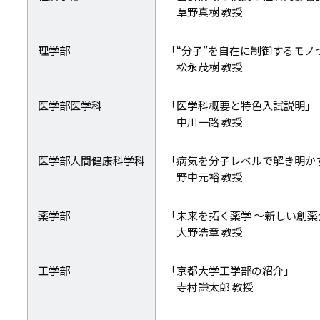
草野真樹 教授
理学部
「“分子”を自在に制御するモノ
松永茂樹 教授
医学部医学科
「医学科概要と特色入試説明」
中川一路 教授
医学部人間健康科学科
「病気を分子レベルで解き明か
野中元裕 教授
薬学部
「未来を拓く薬学 ～新しい創
大野浩章 教授
工学部
「京都大学工学部の紹介」
寺村謙太郎 教授