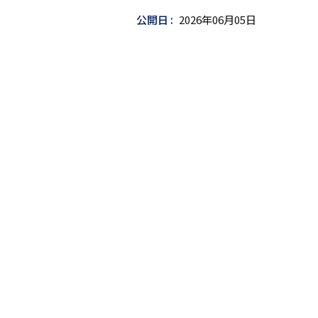
し
公開日
2026年06月05日
込
み