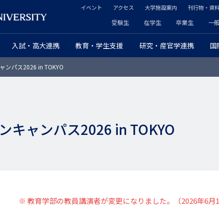
イベント
アクセス
大学施設案内
刊行物・資
ヘ
受験生
在学生
卒業生
一
ヘ
ッ
入試・高大連携
教育・学生支援
研究・産官学連携
国
ッ
ダ
パス2026 in TOKYO
ダ
ー
ー
セ
プ
カ
キャンパス2026 in TOKYO
ラ
ン
イ
ダ
マ
リ
リ
ー
※ 教育学部の教員講演者が変更になりました。（2026年6月1
ー