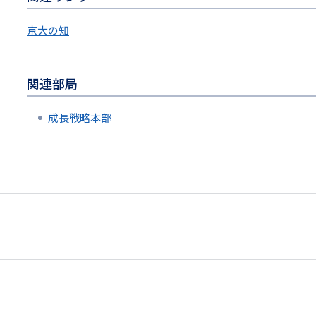
京大の知
関連部局
成長戦略本部