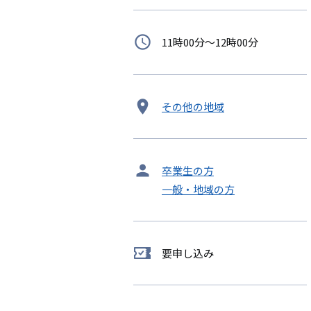
時
11時00分～12時00分
間
開
その他の地域
催
地
タ
卒業生の方
ー
一般・地域の方
ゲ
ッ
ト
要申し込み
要
申
し