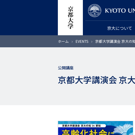
メ
教員検索
イ
ン
京大について
コ
ン
パ
ホーム
EVENTS
京都大学講演会 京大の知
テ
ン
く
ン
ず
ツ
公開講座
に
京都大学講演会 京大
移
動