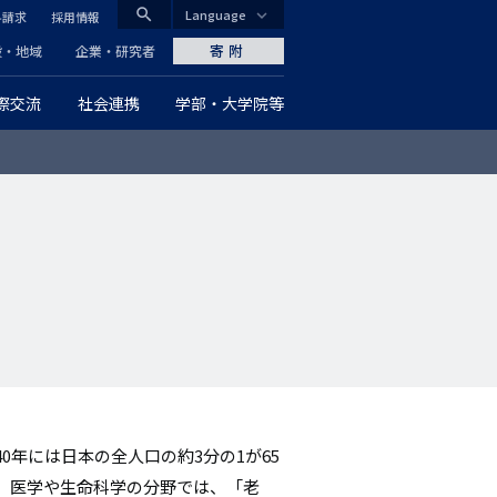
search
Language
料請求
採用情報
CLOSE
寄附
般・地域
企業・研究者
際交流
社会連携
学部・大学院等
グ
ロ
ー
バ
」
ル
ナ
ビ
ゲ
年には日本の全人口の約3分の1が65
ー
、医学や生命科学の分野では、「老