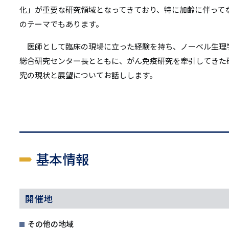
リ
化」が重要な研究領域となってきており、特に加齢に伴って
リ
ン
のテーマでもあります。
ン
ク
医師として臨床の現場に立った経験を持ち、ノーベル生理学
ク
総合研究センター長とともに、がん免疫研究を牽引してきた
究の現状と展望についてお話しします。
基本情報
開催地
その他の地域