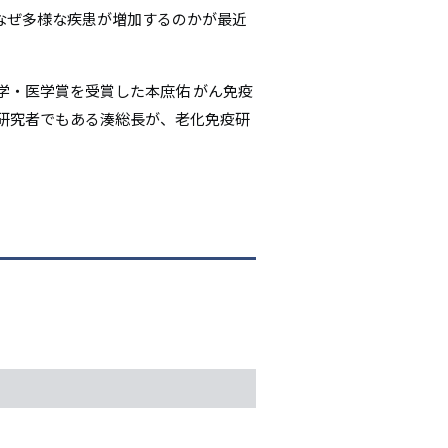
なぜ多様な疾患が増加するのかが最近
シ
ョ
・医学賞を受賞した本庶佑 がん免疫
ン
研究者でもある湊総長が、老化免疫研