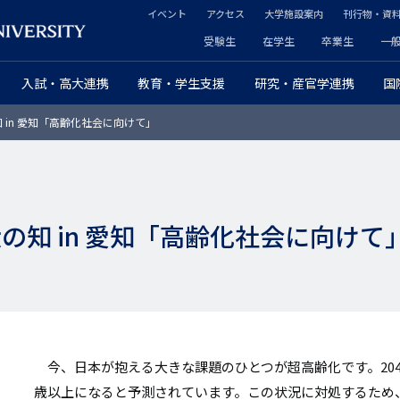
イベント
アクセス
大学施設案内
刊行物・資
ヘ
受験生
在学生
卒業生
一
ヘ
ッ
入試・高大連携
教育・学生支援
研究・産官学連携
国
ッ
ダ
 in 愛知「高齢化社会に向けて」
ダ
ー
ー
セ
プ
カ
の知 in 愛知「高齢化社会に向けて
ラ
ン
イ
ダ
マ
リ
リ
ー
今、日本が抱える大きな課題のひとつが超高齢化です。2040
ー
歳以上になると予測されています。この状況に対処するため