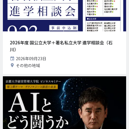
2026年度 国公立大学＋著名私立大学 進学相談会（石
川）
開
2026年09月23日
催
開
その他の地域
日
催
地