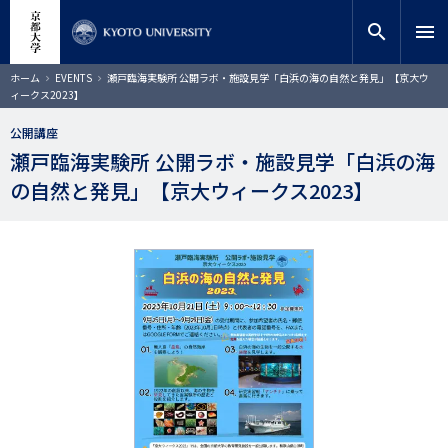
メ
close
サイト内検索
教員検索
イ
search
menu
ン
コ
検索
パ
ホーム
EVENTS
瀬戸臨海実験所 公開ラボ・施設見学「白浜の海の自然と発見」【京大ウ
ン
ン
ィークス2023】
く
テ
ず
ン
公開講座
ツ
瀬戸臨海実験所 公開ラボ・施設見学「白浜の海
に
の自然と発見」【京大ウィークス2023】
移
動