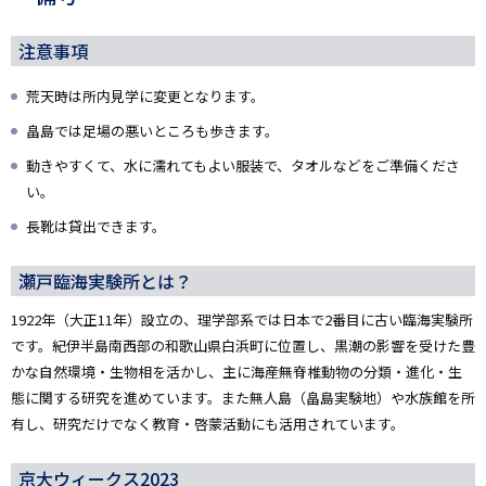
注意事項
荒天時は所内見学に変更となります。
畠島では足場の悪いところも歩きます。
動きやすくて、水に濡れてもよい服装で、タオルなどをご準備くださ
い。
長靴は貸出できます。
瀬戸臨海実験所とは？
1922年（大正11年）設立の、理学部系では日本で2番目に古い臨海実験所
です。紀伊半島南西部の和歌山県白浜町に位置し、黒潮の影響を受けた豊
かな自然環境・生物相を活かし、主に海産無脊椎動物の分類・進化・生
態に関する研究を進めています。また無人島（畠島実験地）や水族館を所
有し、研究だけでなく教育・啓蒙活動にも活用されています。
京大ウィークス2023