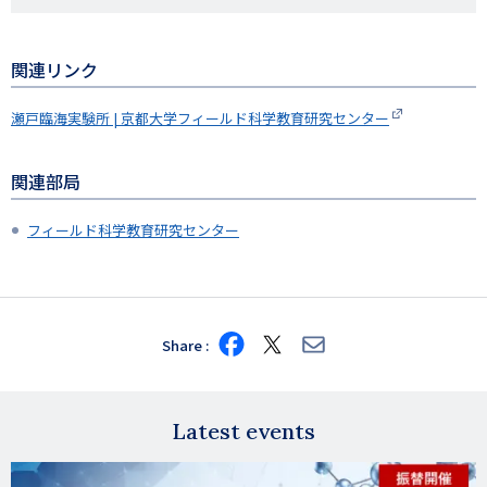
関連リンク
瀬戸臨海実験所 | 京都大学フィールド科学教育研究センター
関連部局
フィールド科学教育研究センター
Share
Share
Share
Share
on
on
via
Facebook
X
E-
mail
Latest events