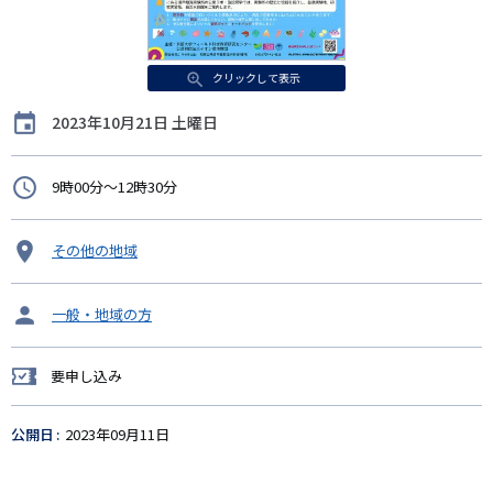
クリックして表示
開
2023年10月21日 土曜日
催
日
時
9時00分～12時30分
間
開
その他の地域
催
地
タ
一般・地域の方
ー
ゲ
要申し込み
ッ
要
ト
申
し
公開日
2023年09月11日
込
み