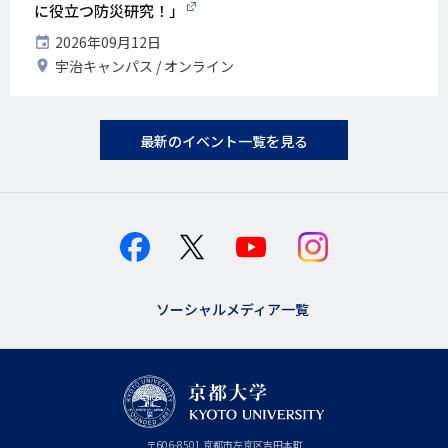
に役立つ防災研究！」
開
2026年09月12日
催
開
宇治キャンパス
オンライン
日
催
地
最新のイベント一覧を見る
ソーシャルメディア一覧
京
〒
606-8501
京
京都市
左京区吉田本町