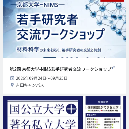
第2回 京都大学-NIMS若手研究者交流ワークショップ
開
2026年09月24日〜09月25日
催
開
吉田キャンパス
日
催
地