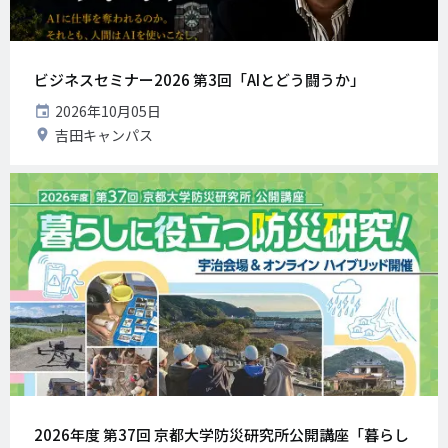
ビジネスセミナー2026 第3回「AIとどう闘うか」
開
2026年10月05日
催
開
吉田キャンパス
日
催
地
2026年度 第37回 京都大学防災研究所公開講座「暮らし