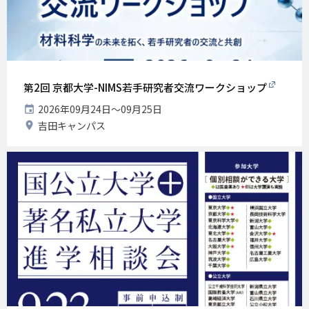
第2回 京都大学-NIMS若手研究者交流ワークショップ
開
2026年09月24日〜09月25日
催
開
吉田キャンパス
日
催
地