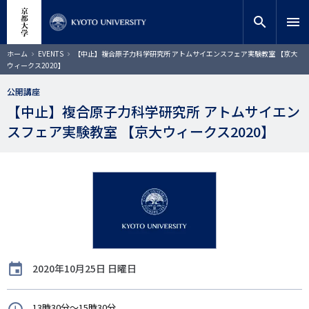
メ
close
サイト内検索
教員検索
イ
search
menu
ン
コ
検索
パ
ホーム
EVENTS
【中止】複合原子力科学研究所 アトムサイエンスフェア実験教室 【京大
ン
ン
ウィークス2020】
く
テ
ず
ン
公開講座
ツ
【中止】複合原子力科学研究所 アトムサイエン
に
スフェア実験教室 【京大ウィークス2020】
移
動
開
2020年10月25日 日曜日
催
日
時
13時30分～15時30分