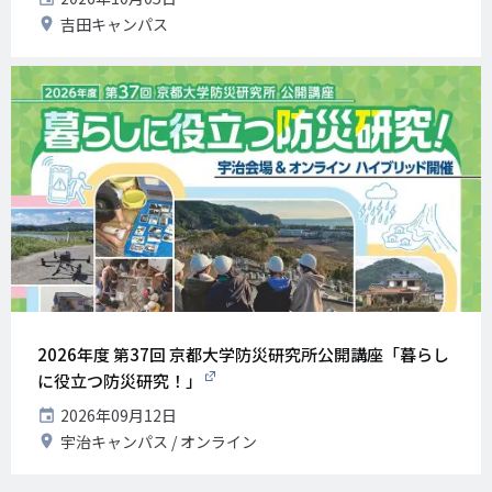
催
開
吉田キャンパス
日
催
地
2026年度 第37回 京都大学防災研究所公開講座「暮らし
に役立つ防災研究！」
開
2026年09月12日
催
開
宇治キャンパス
オンライン
日
催
地