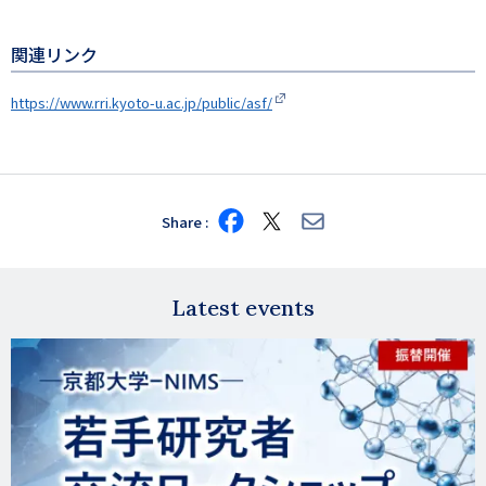
関連リンク
https://www.rri.kyoto-u.ac.jp/public/asf/
Share
Share
Share
Share
on
on
via
Facebook
X
E-
mail
Latest events