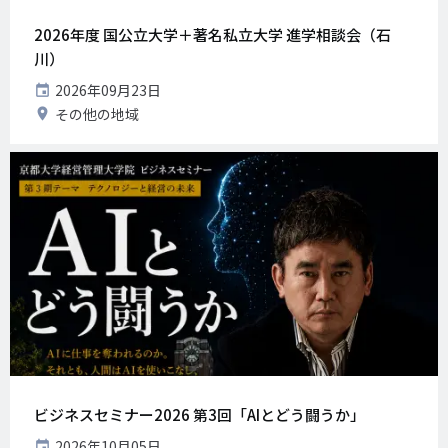
2026年度 国公立大学＋著名私立大学 進学相談会（石
川）
開
2026年09月23日
催
開
その他の地域
日
催
地
ビジネスセミナー2026 第3回「AIとどう闘うか」
開
2026年10月05日