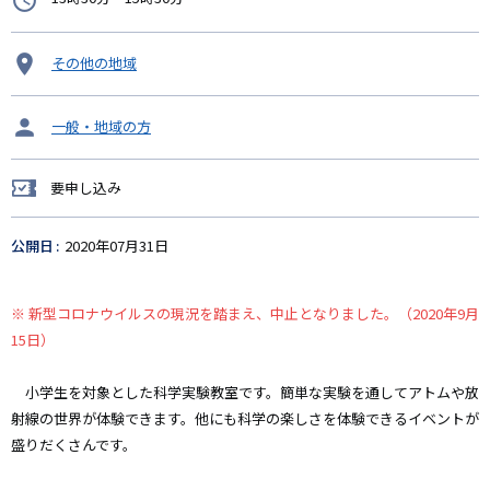
間
開
その他の地域
催
地
タ
一般・地域の方
ー
ゲ
要申し込み
ッ
要
ト
申
し
公開日
2020年07月31日
込
み
※ 新型コロナウイルスの現況を踏まえ、中止となりました。（2020年9月
15日）
小学生を対象とした科学実験教室です。簡単な実験を通してアトムや放
射線の世界が体験できます。他にも科学の楽しさを体験できるイベントが
盛りだくさんです。