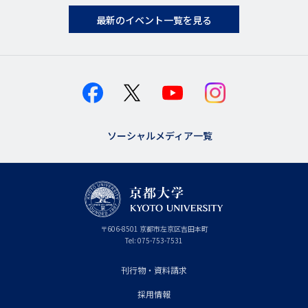
最新のイベント一覧を見る
ソーシャルメディア一覧
京
〒
606-8501
京
京都市
左京区吉田本町
都
都
Tel:
075-753-7531
大
府
学
刊行物・資料請求
フ
採用情報
ッ