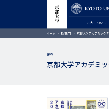
メ
教員検索
イ
ン
京大について
コ
ン
パ
ホーム
EVENTS
京都大学アカデミックデイ
テ
ン
く
ン
ず
ツ
研究
に
京都大学アカデミック
移
動