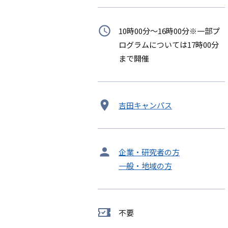
時
10時00分～16時00分※一部プ
間
ログラムについては17時00分
まで開催
開
吉田キャンパス
催
地
タ
企業・研究者の方
ー
一般・地域の方
ゲ
ッ
ト
不要
要