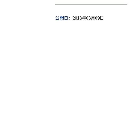
申
し
公開日
2018年08月09日
込
み