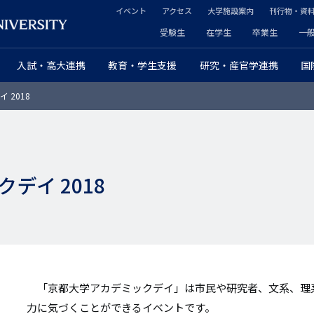
イベント
アクセス
大学施設案内
刊行物・資
ヘ
受験生
在学生
卒業生
一
ヘ
ッ
入試・高大連携
教育・学生支援
研究・産官学連携
国
ッ
ダ
 2018
ダ
ー
ー
セ
プ
カ
デイ 2018
ラ
ン
イ
ダ
マ
リ
リ
ー
「京都大学アカデミックデイ」は市民や研究者、文系、理
ー
力に気づくことができるイベントです。