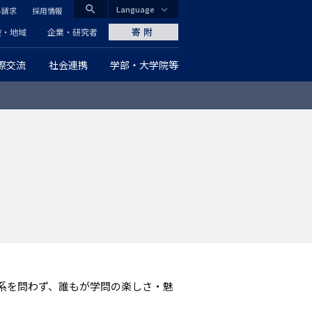
search
Language
料請求
採用情報
CLOSE
寄附
般・地域
企業・研究者
際交流
社会連携
学部・大学院等
グ
ロ
ー
バ
ル
ナ
ビ
ゲ
系を問わず、誰もが学問の楽しさ・魅
ー