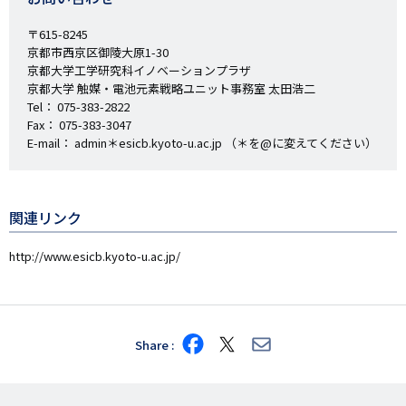
〒615-8245
京都市西京区御陵大原1-30
京都大学工学研究科イノベーションプラザ
京都大学 触媒・電池元素戦略ユニット事務室 太田浩二
Tel： 075-383-2822
Fax： 075-383-3047
E-mail： admin＊esicb.kyoto-u.ac.jp （＊を@に変えてください）
関連リンク
http://www.esicb.kyoto-u.ac.jp/
Share
Share
Share
Share
on
on
via
Facebook
X
E-
mail