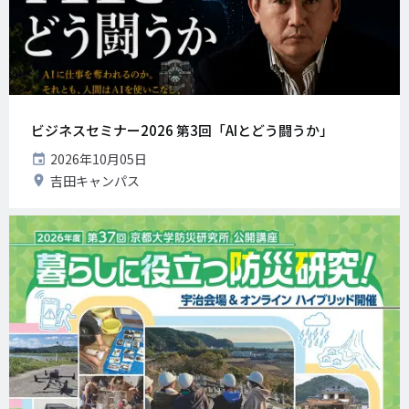
ビジネスセミナー2026 第3回「AIとどう闘うか」
開
2026年10月05日
催
開
吉田キャンパス
日
催
地