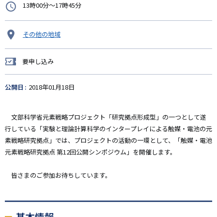
時
13時00分～17時45分
間
開
その他の地域
催
地
要申し込み
要
申
し
公開日
2018年01月18日
込
み
文部科学省元素戦略プロジェクト「研究拠点形成型」の一つとして遂
行している「実験と理論計算科学のインタープレイによる触媒・電池の元
素戦略研究拠点」では、プロジェクトの活動の一環として、「触媒・電池
元素戦略研究拠点 第12回公開シンポジウム」を開催します。
皆さまのご参加お待ちしています。
基本情報