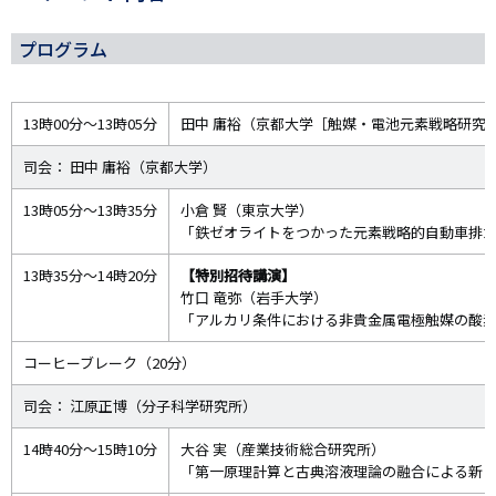
プログラム
13時00分～13時05分
田中 庸裕（京都大学［触媒・電池元素戦略研究
司会： 田中 庸裕（京都大学）
13時05分～13時35分
小倉 賢（東京大学）
「鉄ゼオライトをつかった元素戦略的自動車排
13時35分～14時20分
【特別招待講演】
竹口 竜弥（岩手大学）
「アルカリ条件における非貴金属電極触媒の酸
コーヒーブレーク（20分）
司会： 江原正博（分子科学研究所）
14時40分～15時10分
大谷 実（産業技術総合研究所）
「第一原理計算と古典溶液理論の融合による新