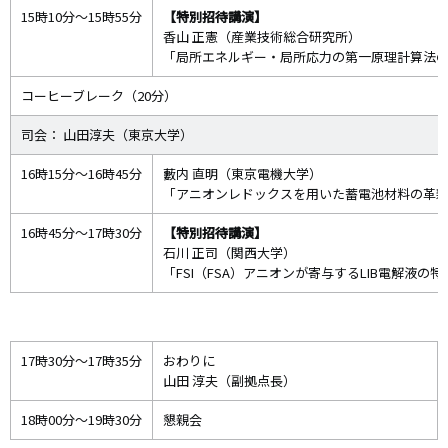
15時10分～15時55分
【特別招待講演】
香山 正憲（産業技術総合研究所）
「局所エネルギー・局所応力の第一原理計算法
コーヒーブレーク（20分）
司会： 山田淳夫（東京大学）
16時15分～16時45分
藪内 直明（東京電機大学）
「アニオンレドックスを用いた蓄電池材料の革
16時45分～17時30分
【特別招待講演】
石川 正司（関西大学）
「FSI（FSA）アニオンが寄与するLIB電解液の
17時30分～17時35分
おわりに
山田 淳夫（副拠点長）
18時00分～19時30分
懇親会