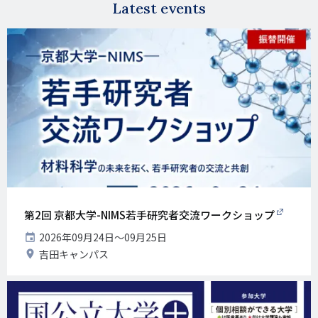
Latest events
第2回 京都大学-NIMS若手研究者交流ワークショップ
開
2026年09月24日〜09月25日
催
開
吉田キャンパス
日
催
地