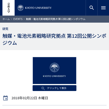
メ
close
サイト内検索
教員検索
イ
search
menu
ン
コ
検索
パ
ホーム
EVENTS
触媒・電池元素戦略研究拠点 第12回公開シンポジウム
ン
ン
く
テ
ず
研究
ン
触媒・電池元素戦略研究拠点 第12回公開シンポ
ツ
に
ジウム
移
動
クリックして表示
開
2018年02月22日 木曜日
催
日