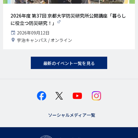
2026年度 第37回 京都大学防災研究所公開講座「暮らし
に役立つ防災研究！」
開
2026年09月12日
催
開
宇治キャンパス
オンライン
日
催
地
最新のイベント一覧を見る
ソーシャルメディア一覧