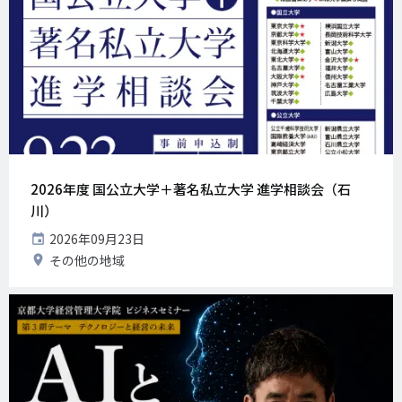
2026年度 国公立大学＋著名私立大学 進学相談会（石
川）
開
2026年09月23日
催
開
その他の地域
日
催
地