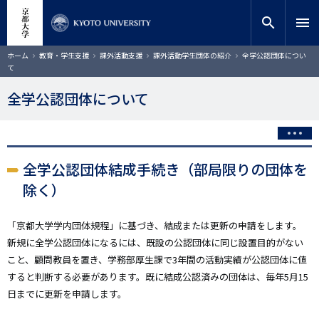
メ
close
サイト内検索
教員検索
イ
search
menu
ン
コ
検索
パ
ホーム
教育・学生支援
課外活動支援
課外活動学生団体の紹介
全学公認団体につい
ン
ン
て
く
テ
ず
ン
全学公認団体について
ツ
に
移
動
全学公認団体結成手続き（部局限りの団体を
除く）
「京都大学学内団体規程」に基づき、結成または更新の申請をします。
新規に全学公認団体になるには、既設の公認団体に同じ設置目的がない
こと、顧問教員を置き、学務部厚生課で3年間の活動実績が公認団体に値
すると判断する必要があります。既に結成公認済みの団体は、毎年5月15
日までに更新を申請します。