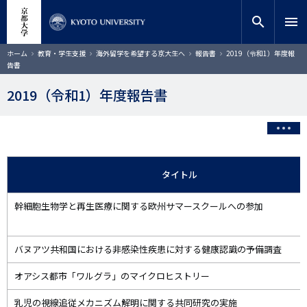
メ
close
サイト内検索
教員検索
イ
search
menu
ン
コ
検索
パ
ホーム
教育・学生支援
海外留学を希望する京大生へ
報告書
2019（令和1）年度報
ン
ン
告書
く
テ
ず
ン
2019（令和1）年度報告書
ツ
に
移
動
タイトル
幹細胞生物学と再生医療に関する欧州サマースクールへの参加
バヌアツ共和国における非感染性疾患に対する健康認識の予備調査
オアシス都市「ワルグラ」のマイクロヒストリー
乳児の視線追従メカニズム解明に関する共同研究の実施