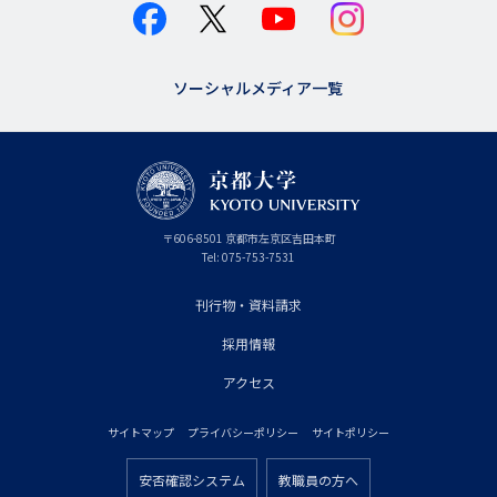
ソーシャルメディア一覧
京
〒
606-8501
京
京都市
左京区吉田本町
都
都
Tel:
075-753-7531
大
府
学
刊行物・資料請求
フ
採用情報
ッ
タ
アクセス
ー
サイトマップ
プライバシーポリシー
サイトポリシー
プ
フ
ラ
安否確認システム
教職員の方へ
ッ
フ