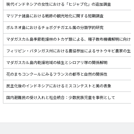
現代インドネシアの女性における「ヒジャブ化」の追加調査
マリアナ諸島における戦跡の観光地化に関する短期調査
ボルネオ島におけるチョボグチガエル属の分類学的研究
マダガスカル島季節乾燥林のトカゲ類による、種子散布機構解明に向け
フィリピン・バタンガス州における農協参加によるサトウキビ農家の生
マダガスカル島内乾燥地域の植生とシロアリ塚の関係解明
花のまちコンクールにみるフランスの都市と自然の関係性
民主化後のインドネシアにおけるミスコンテストと美の表象
国内避難民の受け入れと社会統合：少数民族児童を事例として