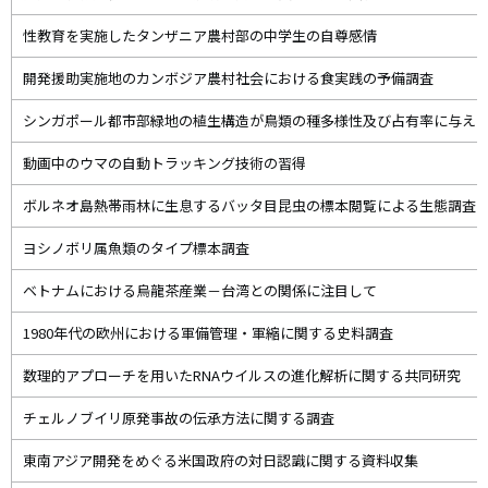
性教育を実施したタンザニア農村部の中学生の自尊感情
開発援助実施地のカンボジア農村社会における食実践の予備調査
シンガポール都市部緑地の植生構造が鳥類の種多様性及び占有率に与え
動画中のウマの自動トラッキング技術の習得
ボルネオ島熱帯雨林に生息するバッタ目昆虫の標本閲覧による生態調査
ヨシノボリ属魚類のタイプ標本調査
ベトナムにおける烏龍茶産業－台湾との関係に注目して
1980年代の欧州における軍備管理・軍縮に関する史料調査
数理的アプローチを用いたRNAウイルスの進化解析に関する共同研究
チェルノブイリ原発事故の伝承方法に関する調査
東南アジア開発をめぐる米国政府の対日認識に関する資料収集