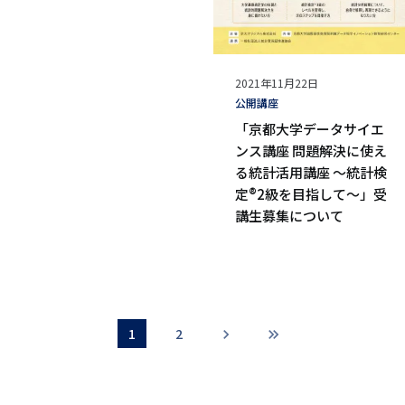
公
2021年11月22日
開
タ
公開講座
日
グ
「京都大学データサイエ
ンス講座 問題解決に使え
る統計活用講座 ～統計検
定®2級を目指して～」受
講生募集について
カレントページ
1
ページ
2
次ページ
chevron_right
chevron_right
chevron_right