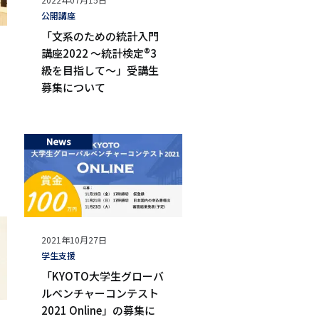
開
タ
公開講座
日
グ
「文系のための統計入門
講座2022 ～統計検定®3
級を目指して～」受講生
募集について
News
公
2021年10月27日
開
タ
学生支援
日
グ
「KYOTO大学生グローバ
ルベンチャーコンテスト
2021 Online」の募集に