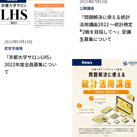
公
2022年07月15日
開
タ
公開講座
日
グ
「問題解決に使える統計
活用講座2022 ～統計検定
®2級を目指して～」受講
生募集について
公
2022年03月10日
開
タ
産官学連携
日
グ
「京都大学サロンLHS」
News
2022年度会員募集につい
て