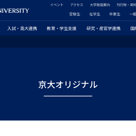
イベント
アクセス
大学施設案内
刊行物・資
ヘ
受験生
在学生
卒業生
一
ヘ
ッ
入試・高大連携
教育・学生支援
研究・産官学連携
国
ッ
ダ
ダ
ー
ー
セ
プ
カ
京大オリジナル
ラ
ン
イ
ダ
マ
リ
リ
ー
ー