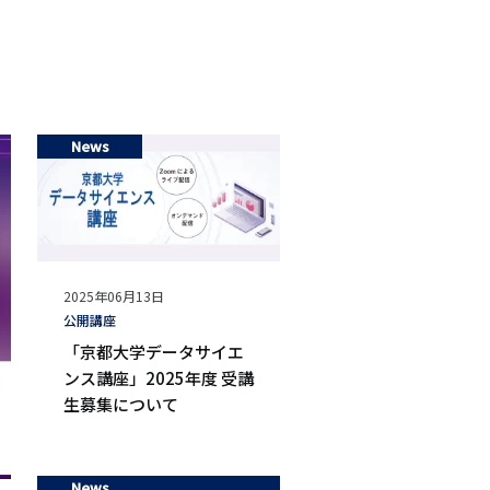
シ
ョ
ン
News
公
2025年06月13日
開
タ
公開講座
日
グ
「京都大学データサイエ
ンス講座」2025年度 受講
生募集について
News