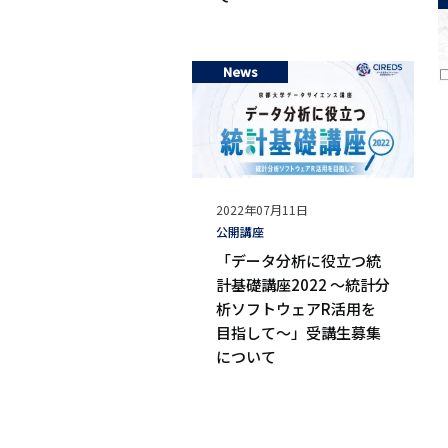
News
公
2022年07月11日
開
タ
公開講座
日
グ
「データ分析に役立つ統
計基礎講座2022 ～統計分
析ソフトウェアR活用を
目指して～」受講生募集
について