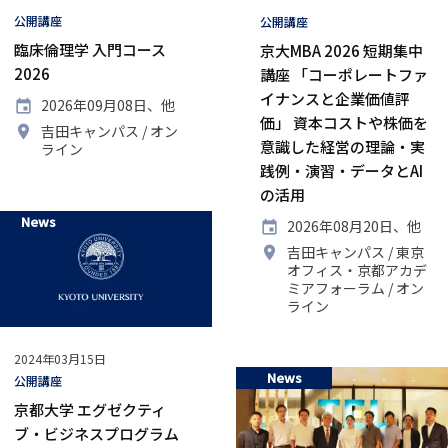
タ
公開講座
タ
公開講座
グ
グ
臨床倫理学 入門コース
京大MBA 2026 短期集中
2026
講座 「コーポレートファ
イナンスと企業価値評
開
2026年09月08日、他
価」 資本コストや株価を
催
開
吉田キャンパス
オン
日
意識した経営の理論・実
催
ライン
地
践例・演習・データとAI
の活用
News
開
2026年08月20日、他
催
開
吉田キャンパス
東京
日
催
オフィス・京都アカデ
地
ミアフォーラム
オン
ライン
公
2024年03月15日
News
開
タ
公開講座
日
グ
京都大学 エグゼクティ
ブ・ビジネスプログラム