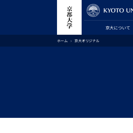
メ
教員検索
イ
ン
京大について
コ
ン
パ
ホーム
京大オリジナル
テ
ン
く
ン
ず
ツ
に
移
動