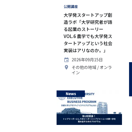
タ
公開講座
グ
大学発スタートアップ創
造ラボ「大学研究者が語
る起業のストーリー
VOL.6 農学でも大学発ス
タートアップという社会
実装はアリなのか。」
開
2026年09月15日
催
開
その他の地域
オンラ
日
催
イン
地
News