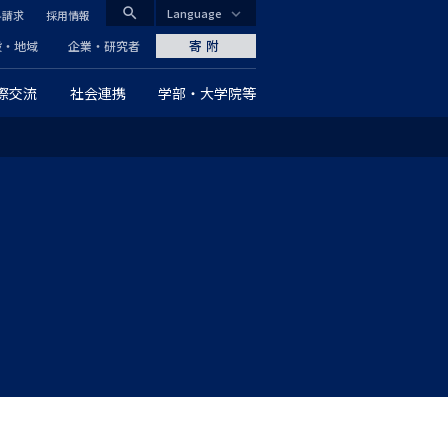
search
Language
料請求
採用情報
CLOSE
寄附
般・地域
企業・研究者
際交流
社会連携
学部・大学院等
グ
ロ
ー
バ
ル
ナ
ビ
ゲ
ー