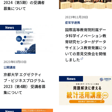
2024（第5期）の受講者
募集について
公
2023年11月28日
開
タ
産官学連携
News
日
グ
国際高等教育院附属デー
タ科学イノベーション教
育研究センターがデータ
サイエンス教育発展につ
いての意見交換会を開催
しました
公
2023年03月03日
開
タ
公開講座
日
グ
京都大学 エグゼクティ
News
ブ・ビジネスプログラム
2023（第4期） 受講者募
集について
News