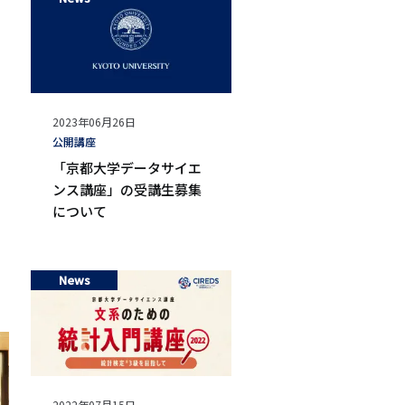
公
2023年06月26日
開
タ
公開講座
日
グ
「京都大学データサイエ
ンス講座」の受講生募集
について
News
公
2022年07月15日