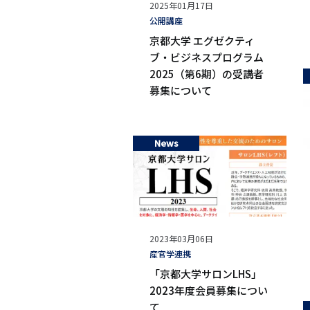
公
2025年01月17日
開
タ
公開講座
日
グ
京都大学 エグゼクティ
ブ・ビジネスプログラム
2025（第6期）の受講者
募集について
News
公
2023年03月06日
開
タ
産官学連携
日
グ
「京都大学サロンLHS」
2023年度会員募集につい
て