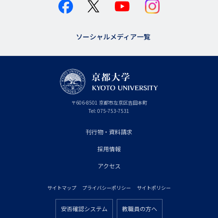
ソーシャルメディア一覧
京
〒
606-8501
京
京都市
左京区吉田本町
都
都
Tel:
075-753-7531
大
府
学
刊行物・資料請求
フ
採用情報
ッ
タ
アクセス
ー
サイトマップ
プライバシーポリシー
サイトポリシー
プ
フ
ラ
安否確認システム
教職員の方へ
ッ
フ