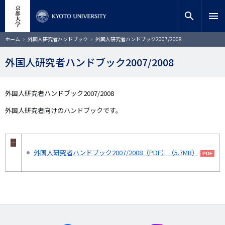
メ
close
サイト内検索
教員検索
イ
search
menu
ン
コ
検索
パ
ホーム
外国人研究者ハンドブック
外国人研究者ハンドブック2007/2008
ン
ン
く
テ
ず
外国人研究者ハンドブック2007/2008
ン
ツ
に
外国人研究者ハンドブック2007/2008
移
動
外国人研究者向けのハンドブックです。
外国人研究者ハンドブック2007/2008（PDF）（5.7MB）