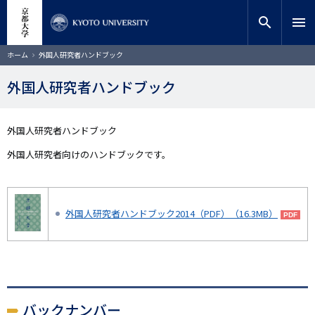
メ
close
サイト内検索
教員検索
イ
search
menu
ン
コ
検索
パ
ホーム
外国人研究者ハンドブック
ン
ン
く
テ
ず
外国人研究者ハンドブック
ン
ツ
に
外国人研究者ハンドブック
移
動
外国人研究者向けのハンドブックです。
外国人研究者ハンドブック2014（PDF）（16.3MB）
バックナンバー