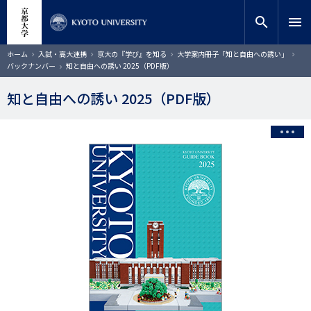
メ
close
サイト内検索
教員検索
イ
search
menu
ン
コ
検索
パ
ホーム
入試・高大連携
京大の『学び』を知る
大学案内冊子「知と自由への誘い」
ン
ン
バックナンバー
知と自由への誘い 2025（PDF版）
く
テ
ず
ン
知と自由への誘い 2025（PDF版）
ツ
に
移
動