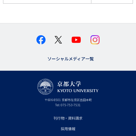
ソーシャルメディア一覧
京
〒
606-8501
京
京都市
左京区吉田本町
都
都
Tel:
075-753-7531
大
府
学
刊行物・資料請求
フ
採用情報
ッ