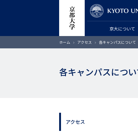
メ
教員検索
イ
ン
京大について
コ
ン
パ
ホーム
アクセス
各キャンパスについて
テ
ン
く
ン
ず
ツ
各キャンパスについ
に
移
動
アクセス
2
階