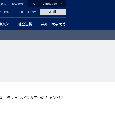
search
Language
料請求
採用情報
CLOSE
寄附
般・地域
企業・研究者
際交流
社会連携
学部・大学院等
グ
ロ
ー
バ
ル
ナ
ビ
ス、桂キャンパスの三つのキャンパス
ゲ
ー