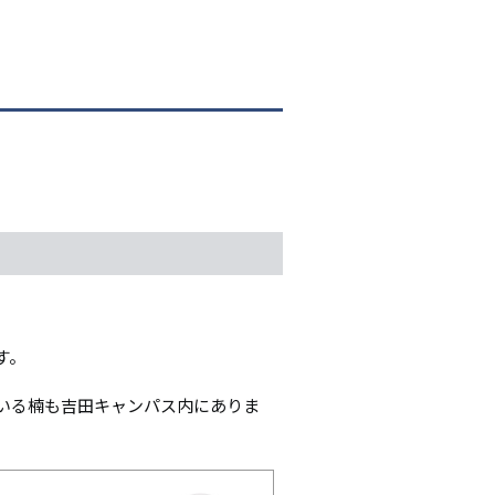
シ
ョ
ン
す。
いる楠も吉田キャンパス内にありま