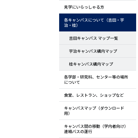
見学にいらっしゃる方
層
各キャンパスについて（吉田・宇
目
治・桂）
ペ
吉田キャンパス マップ一覧
ー
宇治キャンパス構内マップ
ジ
桂キャンパス構内マップ
用
各学部・研究科、センター等の場所
について
メ
食堂、レストラン、ショップなど
ニ
キャンパスマップ（ダウンロード
ュ
用）
ー
キャンパス間の移動（学内者向け）
連絡バスの運行