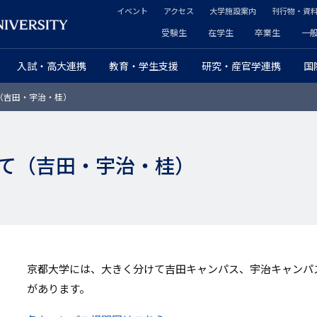
イベント
アクセス
大学施設案内
刊行物・資
ヘ
受験生
在学生
卒業生
一
ヘ
ッ
入試・高大連携
教育・学生支援
研究・産官学連携
国
ッ
ダ
（吉田・宇治・桂）
ダ
ー
ー
セ
て（吉田・宇治・桂）
プ
カ
ラ
ン
イ
ダ
マ
リ
京都大学には、大きく分けて吉田キャンパス、宇治キャンパ
リ
ー
があります。
ー