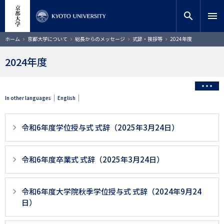
メ
close
サイト内検索
教員検索
イ
search
menu
ン
コ
検索
パ
ホーム
京都大学について
総長からのメッセージ
式辞・挨拶等
2024年度
ン
ン
く
テ
ず
2024年度
ン
ツ
に
移
In other languages
English
動
3
令和6年度学位授与式 式辞（2025年3月24日）
階
層
令和6年度卒業式 式辞（2025年3月24日）
目
以
令和6年度大学院秋季学位授与式 式辞（2024年9月24
降
日）
ペ