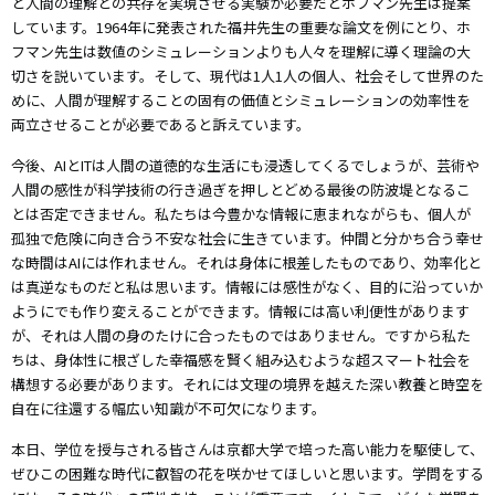
と人間の理解との共存を実現させる実験が必要だとホフマン先生は提案
しています。1964年に発表された福井先生の重要な論文を例にとり、ホ
フマン先生は数値のシミュレーションよりも人々を理解に導く理論の大
切さを説いています。そして、現代は1人1人の個人、社会そして世界のた
めに、人間が理解することの固有の価値とシミュレーションの効率性を
両立させることが必要であると訴えています。
今後、AIとITは人間の道徳的な生活にも浸透してくるでしょうが、芸術や
人間の感性が科学技術の行き過ぎを押しとどめる最後の防波堤となるこ
とは否定できません。私たちは今豊かな情報に恵まれながらも、個人が
孤独で危険に向き合う不安な社会に生きています。仲間と分かち合う幸せ
な時間はAIには作れません。それは身体に根差したものであり、効率化と
は真逆なものだと私は思います。情報には感性がなく、目的に沿っていか
ようにでも作り変えることができます。情報には高い利便性があります
が、それは人間の身のたけに合ったものではありません。ですから私た
ちは、身体性に根ざした幸福感を賢く組み込むような超スマート社会を
構想する必要があります。それには文理の境界を越えた深い教養と時空を
自在に往還する幅広い知識が不可欠になります。
本日、学位を授与される皆さんは京都大学で培った高い能力を駆使して、
ぜひこの困難な時代に叡智の花を咲かせてほしいと思います。学問をする