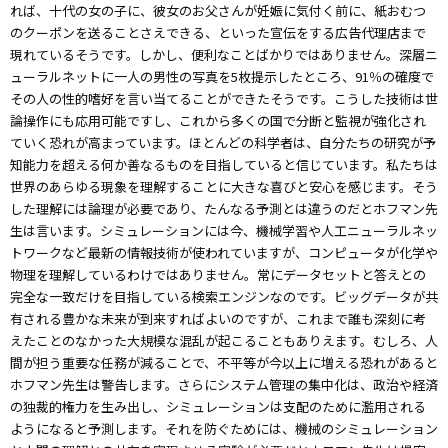
れば、十代の女の子に、彼女のお父さんが妊娠に気付く前に、紙おむつ
のクーポンを送ることさえできる、といった宣伝をする広告代理店まで
現れているそうです。しかし、便利なことばかりではありません。深層ニ
ューラルネットに一人の男性の写真を5枚提示したところ、91％の確度で
その人の性的嗜好を言い当てることができたそうです。こうした技術は世
論操作にも応用可能ですし、これから多くの国で分断と監視が強化され
ていく恐れが高まっています。ほとんどの科学者は、自分たちの研究が予
知能力を超える何か善なるものを目指していると信じています。私たちは
世界のあらゆる現象を理解することに大きな喜びと安心を感じます。そう
した理解には論理が必要であり、たんなる予測とは違うのだとホフマン先
生は言います。シミュレーションには今、機械学習や人工ニューラルネッ
トワークなど最新の情報技術が使われていますが、コンピュータが化学や
物理を理解しているわけではありません。常にデータセットと答えとの
完全な一致だけを目指している検索エンジンなのです。ビッグデータが共
有される豊かな未来が到来すればよいのですが、これまで誰も深刻に考
えたことのなかった大規模な混乱が起こることもありえます。むしろ、人
間が担う重要な任務が減ることで、不平等が今以上に増える恐れがあると
ホフマン先生は警告します。さらにシステム管理の集中化は、政治や経済
の独裁的権力を生み出し、シミュレーションは支配のために濫用される
ようになると予測します。それを防ぐためには、機械のシミュレーション