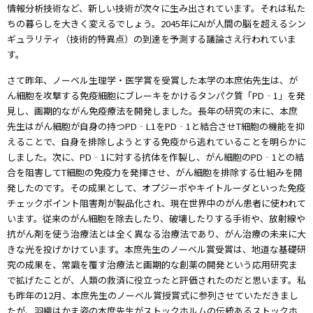
情報分析技術など、新しい技術が次々に生み出されています。それは私た
ちの暮らしを大きく変えるでしょう。2045年にAIが人間の脳を超えるシン
ギュラリティ（技術的特異点）の到達を予測する議論さえ行われていま
す。
さて昨年、ノーベル生理学・医学賞を受賞した本学の本庶佑先生は、が
ん細胞を攻撃する免疫細胞にブレーキをかけるタンパク質「PD‐1」を発
見し、画期的ながん免疫療法を開発しました。長年の研究の末に、本庶
先生はがん細胞が自身の持つPD‐L1をPD‐1と結合させT細胞の機能を抑
えることで、自身を排除しようとする免疫から逃れていることを明らかに
しました。次に、PD‐1に対する抗体を作製し、がん細胞のPD‐1との結
合を阻害してT細胞の免疫力を発揮させ、がん細胞を排除する仕組みを開
発したのです。その成果として、オプジーボやキイトルーダといった免疫
チェックポイント阻害剤が製品化され、現在世界中のがん患者に使われて
います。従来のがん細胞を除去したり、破壊したりする手術や、放射線や
抗がん剤を使う治療法とは全く異なる治療法であり、がん治療の未来に大
きな光を投げかけています。本庶先生のノーベル賞受賞は、地道な基礎研
究の成果を、常識を覆す治療法と画期的な創薬の開発という応用研究ま
で拡げたことが、人類の救済に役立ったと評価されたのだと思います。私
も昨年の12月、本庶先生のノーベル賞授賞式に参列させていただきまし
たが、羽織はかま姿の本庶先生がストックホルムの伝統あるストックホ