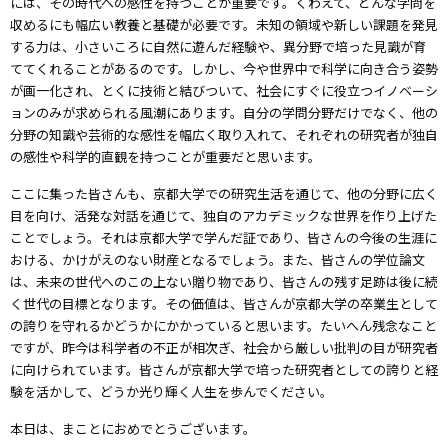
には、その時代への感性を持つことが重要です。くわえて、どんな学問を
収めるにも幅広い教養と基礎が必要です。未知の領域や新しい課題を発見
する力は、小さいころに自然に遊んだ経験や、異分野で培った見識が育
ててくれることがあるのです。しかし、今や世界中で科学に向き合う姿勢
が画一化され、とくに技術と結びついて、社会にすぐに役立つイノベーシ
ョンのみが求められる風潮にあります。自分の学問分野だけでなく、他の
分野の知識や芸術的な感性を幅広く取り入れて、それぞれの研究者が独自
の感性や科学的直観を持つことが重要だと思います。
ここに集った皆さんも、京都大学での研究生活を通じて、他の分野に広く
目を向け、活発な対話を通じて、独自のアカデミックな世界を作り上げた
ことでしょう。それは京都大学で学んだ証であり、皆さんの今後の生涯に
おける、かけがえのない財産となるでしょう。また、皆さんの学位論文
は、未来の世代へのこの上ない贈り物であり、皆さんの残す足跡は後に続
く世代の目標となります。その価値は、皆さんが京都大学の卒業生として
の誇りを守れるかどうかにかかっていると思います。たいへん残念なこと
ですが、昨今は科学者の不正が相次ぎ、社会から厳しい批判の目が研究者
に向けられています。皆さんが京都大学で培った研究者としての誇りと経
験を活かして、どうか光り輝く人生を歩んでください。
本日は、まことにおめでとうございます。