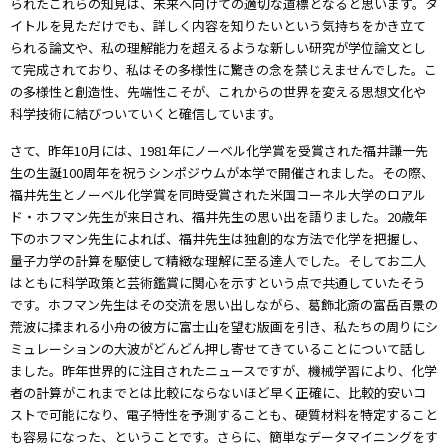
られたこれらの知見は、未来へ向けての適切な道標となると思います。タ
イトルを見ただけでも、詳しく内容を知りたいという気持ちをかき立て
られる論文や、私の理解能力を超えるような新しい研究が学位論文とし
て完成されており、私はその多様性に驚きの念を禁じえませんでした。こ
の多様性と創造性、先端性こそが、これからの世界を変える思想文化や
科学技術に結びついていくと確信しています。
さて、昨年10月には、1981年にノーベル化学賞を受賞された福井謙一先
生の生誕100周年を祝うシンポジウムが本学で開催されました。その際、
福井先生とノーベル化学賞を同時受賞された米国コーネル大学のロアル
ド・ホフマン先生が来日され、福井先生の思い出を語りました。20歳年
下のホフマン先生によれば、福井先生は独創的な方法で化学を把握し、
量子力学の計算を駆使して精緻な理解に至る達人でした。そしてお二人
はともに科学政策と芸術鑑賞に関心を示すという点で共通していたそう
です。ホフマン先生はその交流を思い出しながら、葛飾北斎の富岳百景の
荒波に揉まれる小舟の彼方に富士山を望む版画を引き、私たちの周りにシ
ミュレーションの大波がどんどん押し寄せてきていることについて話し
ました。昨年世界的に注目されたニュースですが、機械学習により、化学
者の計算がこれまでとは比較にならないほど早く正確に、比較的安いコ
ストで可能になり、電子特性を予測することも、硬質材料を特定すること
も容易になった、ということです。さらに、簡単なデータマイニングをす