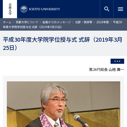
メ
close
サイト内検索
教員検索
イ
search
menu
ン
コ
検索
パ
ホーム
京都大学について
総長からのメッセージ
式辞・挨拶等
2018年度
平成30
ン
ン
年度大学院学位授与式 式辞（2019年3月25日）
く
テ
ず
ン
平成30年度大学院学位授与式 式辞（2019年3月
ツ
25日）
に
移
動
第26代総長 山極 壽一