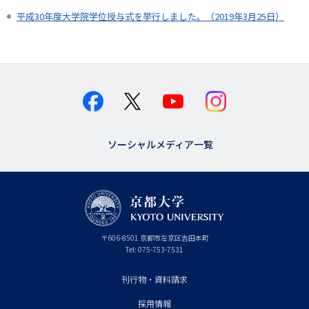
平成30年度大学院学位授与式を挙行しました。（2019年3月25日）
ソーシャルメディア一覧
京
〒
606-8501
京
京都市
左京区吉田本町
都
都
Tel:
075-753-7531
大
府
学
刊行物・資料請求
フ
採用情報
ッ