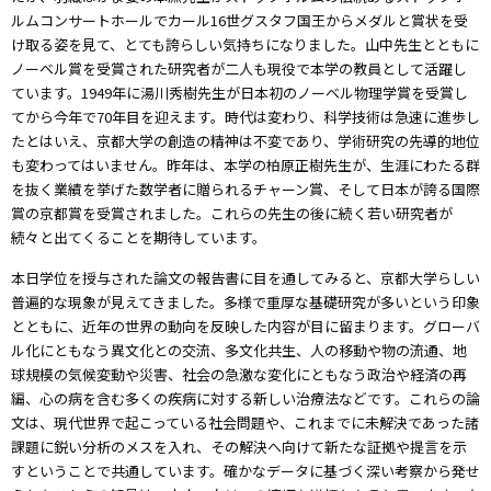
ルムコンサートホールでカール16世グスタフ国王からメダルと賞状を受
け取る姿を見て、とても誇らしい気持ちになりました。山中先生とともに
ノーベル賞を受賞された研究者が二人も現役で本学の教員として活躍し
ています。1949年に湯川秀樹先生が日本初のノーベル物理学賞を受賞し
てから今年で70年目を迎えます。時代は変わり、科学技術は急速に進歩し
たとはいえ、京都大学の創造の精神は不変であり、学術研究の先導的地位
も変わってはいません。昨年は、本学の柏原正樹先生が、生涯にわたる群
を抜く業績を挙げた数学者に贈られるチャーン賞、そして日本が誇る国際
賞の京都賞を受賞されました。これらの先生の後に続く若い研究者が
続々と出てくることを期待しています。
本日学位を授与された論文の報告書に目を通してみると、京都大学らしい
普遍的な現象が見えてきました。多様で重厚な基礎研究が多いという印象
とともに、近年の世界の動向を反映した内容が目に留まります。グローバ
ル化にともなう異文化との交流、多文化共生、人の移動や物の流通、地
球規模の気候変動や災害、社会の急激な変化にともなう政治や経済の再
編、心の病を含む多くの疾病に対する新しい治療法などです。これらの論
文は、現代世界で起こっている社会問題や、これまでに未解決であった諸
課題に鋭い分析のメスを入れ、その解決へ向けて新たな証拠や提言を示
すということで共通しています。確かなデータに基づく深い考察から発せ