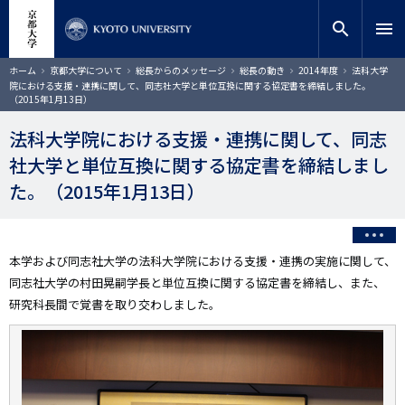
メ
close
サイト内検索
教員検索
イ
search
menu
ン
コ
検索
パ
ホーム
京都大学について
総長からのメッセージ
総長の動き
2014年度
法科大学
ン
ン
院における支援・連携に関して、同志社大学と単位互換に関する協定書を締結しました。
く
テ
（2015年1月13日）
ず
ン
法科大学院における支援・連携に関して、同志
ツ
に
社大学と単位互換に関する協定書を締結しまし
移
た。（2015年1月13日）
動
本学および同志社大学の法科大学院における支援・連携の実施に関して、
同志社大学の村田晃嗣学長と単位互換に関する協定書を締結し、また、
研究科長間で覚書を取り交わしました。