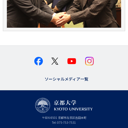
ソーシャルメディア一覧
京
〒
606-8501
京
京都市
左京区吉田本町
都
都
Tel:
075-753-7531
大
府
学