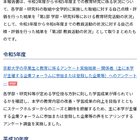
本報告書は、令和2年度から令和5年度までの教育研究に係る状況につい
て、各学部・研究科の取組や全学的に実施した取組に対する自己点検・評
価を行った結果を「第1部 学部・研究科等における教育研究活動の状況」
として、令和3年度から令和6年度までの教員活動の状況に対する自己点
検・評価を行った結果を「第2部 教員活動の状況」として取りまとめたも
のです。
令和5年度
京都大学の卒業生と教育に係るアンケート実施結果－ 関係者（主に本学
が主催する企業フォーラムに参加または登録した企業等）へのアンケート
－
各学部・研究科等が定める学位授与方針に則した学習成果が得られてい
るかを確認し、本学の教育内容の改善・学習成果の向上を目指すととも
にステークホルダーからのニーズと期待を把握するため、主に本学が主催
する企業フォーラムに参加または登録した企業等の声をヒアリングする
アンケート調査を実施しました。
平成30年度