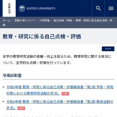
メ
close
サイト内検索
教員検索
イ
search
menu
ン
コ
検索
パ
ホーム
京都大学について
大学評価
自己点検・評価
教育・研究に係る自己点検・評
ン
ン
価
く
テ
ず
ン
教育・研究に係る自己点検・評価
ツ
に
移
動
本学の教育研究活動の発展・向上を図るため、教育研究に関する現況に
ついて、全学的な点検・評価を行っています。
令和6年度
令和6年度 教育・研究に係る自己点検・評価報告書「第1部 学部・研究
科等における教育研究活動の状況」
令和6年度 教育・研究に係る自己点検・評価報告書「第2部 教員活動の
状況」