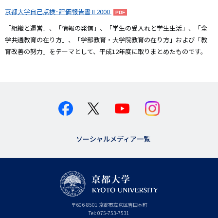
京都大学自己点検･評価報告書 II 2000
「組織と運営」、「情報の発信」、「学生の受入れと学生生活」、「全
学共通教育の在り方」、「学部教育・大学院教育の在り方」および「教
育改善の努力」をテーマとして、平成12年度に取りまとめたものです。
ソーシャルメディア一覧
京
〒
606-8501
京
京都市
左京区吉田本町
都
都
Tel:
075-753-7531
大
府