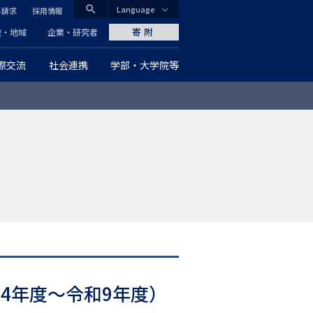
search
Language
料請求
採用情報
CLOSE
寄附
般・地域
企業・研究者
際交流
社会連携
学部・大学院等
グ
ロ
ー
バ
ル
ナ
ビ
ゲ
4年度～令和9年度）
ー