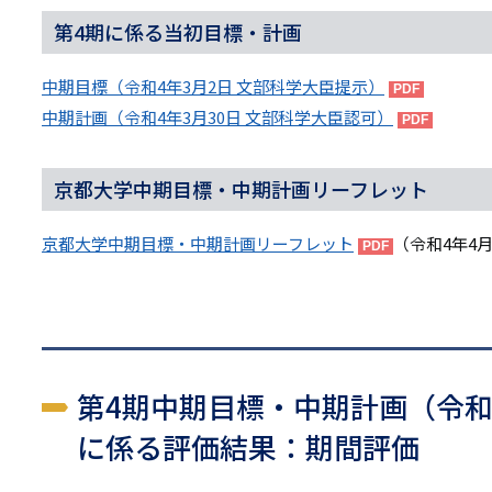
第4期に係る当初目標・計画
中期目標（令和4年3月2日 文部科学大臣提示）
中期計画（令和4年3月30日 文部科学大臣認可）
京都大学中期目標・中期計画リーフレット
京都大学中期目標・中期計画リーフレット
（令和4年4
第4期中期目標・中期計画（令和
に係る評価結果：期間評価