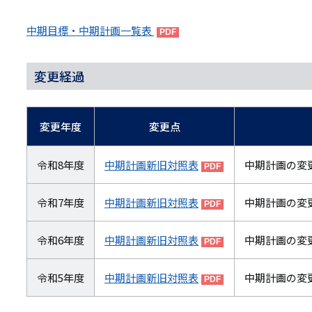
リ
リ
ン
中期目標・中期計画一覧表
ン
ク
変更経過
ク
変更年度
変更点
令和8年度
中期計画新旧対照表
中期計画の変更
令和7年度
中期計画新旧対照表
中期計画の変更
令和6年度
中期計画新旧対照表
中期計画の変更
令和5年度
中期計画新旧対照表
中期計画の変更