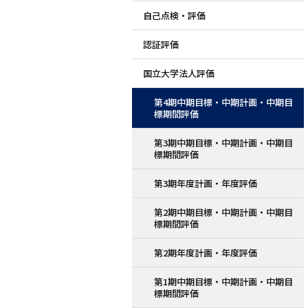
自己点検・評価
ド
認証評価
メ
国立大学法人評価
ニ
第4期中期目標・中期計画・中期目
ュ
標期間評価
ー
第3期中期目標・中期計画・中期目
標期間評価
第3期年度計画・年度評価
第2期中期目標・中期計画・中期目
標期間評価
第2期年度計画・年度評価
第1期中期目標・中期計画・中期目
標期間評価