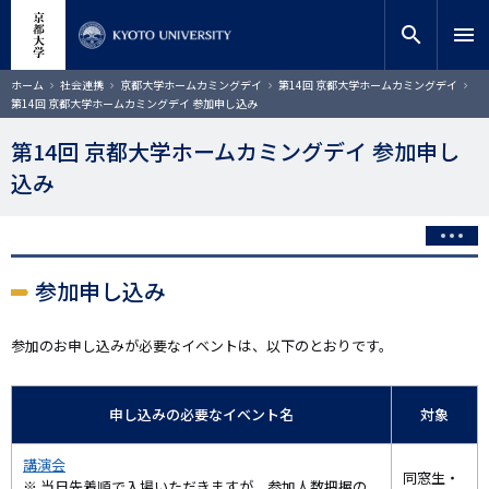
メ
close
サイト内検索
教員検索
イ
search
menu
ン
コ
検索
パ
ホーム
社会連携
京都大学ホームカミングデイ
第14回 京都大学ホームカミングデイ
ン
ン
第14回 京都大学ホームカミングデイ 参加申し込み
く
テ
ず
ン
第14回 京都大学ホームカミングデイ 参加申し
ツ
込み
に
移
動
参加申し込み
参加のお申し込みが必要なイベントは、以下のとおりです。
申し込みの必要なイベント名
対象
講演会
同窓生・
※ 当日先着順で入場いただきますが、参加人数把握の