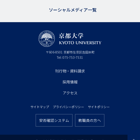
ソーシャルメディア一覧
京
〒
606-8501
京
京都市
左京区吉田本町
都
都
Tel:
075-753-7531
大
府
学
刊行物・資料請求
フ
採用情報
ッ
タ
アクセス
ー
サイトマップ
プライバシーポリシー
サイトポリシー
プ
フ
ラ
安否確認システム
教職員の方へ
ッ
フ
イ
タ
ッ