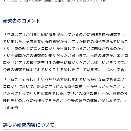
エノコログサ（左）と種子（穎果）を加えて運ぶトビイロシワアリ（右）
研究者のコメント
「当時はアリが何を目印に餌を探索しているのかに興味を持ち研究をし
ていました。室内飼育や野外観察から、アリが植物の種子を運んでいるこ
とや、巣の近くにエノコログサが生育していることに関係があるのか？
という疑問がこの研究の始まりだったと思います。当時の研究が、エノコ
ログサとアリの種子散布共生の発見に繋がったことは嬉しいかぎりです。
今後の研究で解明されていくことを楽しみにしています。」（木村文香）
「『ねこじゃらし』という呼び名で親しまれている身近な草であるエノ
コログサにおいて、新たにアリによる種子散布共生が見つかったことは、
私たちにとっても大きな驚きでした。アリとの種子散布共生が、植物の多
様性をどのように形作ってきたのか、今後の研究の進展が楽しみです。」
（山尾僚）
詳しい研究内容について