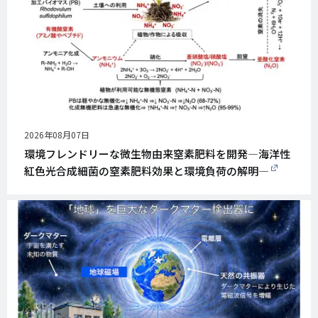
公
2026年08月07日
開
環境フレンドリーな微生物由来窒素肥料を開発―海洋性
日
紅色光合成細菌の窒素肥料効果と環境負荷の解明―