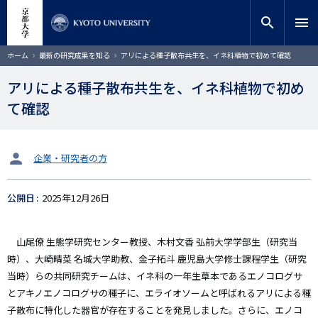
メ
close
サイト内検索
教員検索
イ
search
menu
ン
コ
検索
パ
ホーム
最新の研究成果を知る
アリによる種子散布共生を、イネ科植物で初めて確認
ン
ン
く
テ
ず
アリによる種子散布共生を、イネ科植物で初め
ン
て確認
ツ
に
移
動
タ
企業・研究者の方
ー
ゲ
公開日
2025年12月26日
ッ
ト
山尾僚 生態学研究センター教授、木村文香 弘前大学学部生（研究当
時）、大崎晴菜 名城大学助教、金子拓斗 鹿児島大学修士課程学生（研究
当時）らの共同研究チームは、イネ科の一年生草本であるエノコログサ
とアキノエノコログサの種子に、エライオソームと呼ばれるアリによる種
子散布に特化した器官が存在することを発見しました。さらに、エノコ