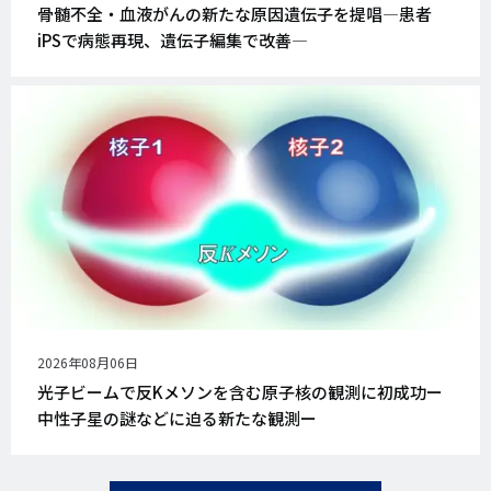
開
骨髄不全・血液がんの新たな原因遺伝子を提唱―患者
日
iPSで病態再現、遺伝子編集で改善―
公
2026年08月06日
開
光子ビームで反Kメソンを含む原子核の観測に初成功ー
日
中性子星の謎などに迫る新たな観測ー