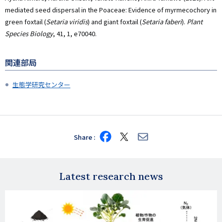
mediated seed dispersal in the Poaceae: Evidence of myrmecochory in
green foxtail (
Setaria viridis
) and giant foxtail (
Setaria faberi
).
Plant
Species Biology
, 41, 1, e70040.
関連部局
生態学研究センター
Share
Share
Share
Share
on
on
via
Facebook
X
E-
mail
Latest research news