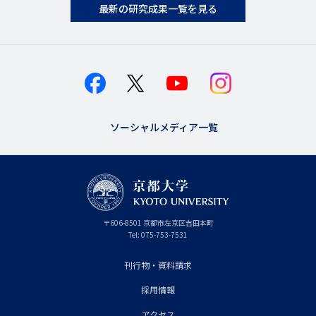
最新の研究成果一覧を見る
ソーシャルメディア一覧
京
〒
606-8501
京
京都市
左京区吉田本町
都
都
Tel:
075-753-7531
大
府
学
刊行物・資料請求
フ
採用情報
ッ
アクセス