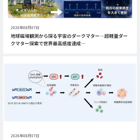
公
2026年08月07日
開
地球磁場観測から探る宇宙のダークマター―超軽量ダー
日
クマター探索で世界最高感度達成―
公
2026年08月07日