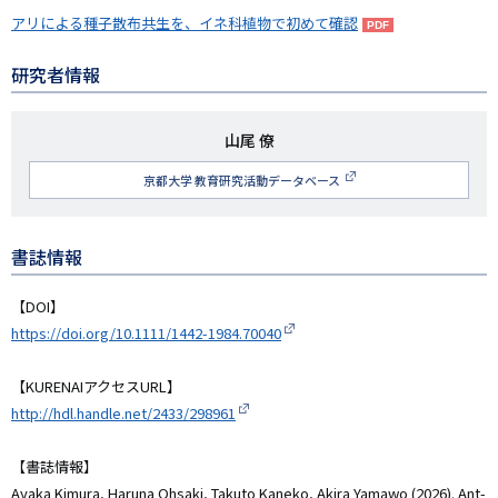
アリによる種子散布共生を、イネ科植物で初めて確認
研究者情報
研
山尾 僚
究
京都大学 教育研究活動データベース
者
名
書誌情報
【DOI】
https://doi.org/10.1111/1442-1984.70040
【KURENAIアクセスURL】
http://hdl.handle.net/2433/298961
【書誌情報】
Ayaka Kimura, Haruna Ohsaki, Takuto Kaneko, Akira Yamawo (2026). Ant-