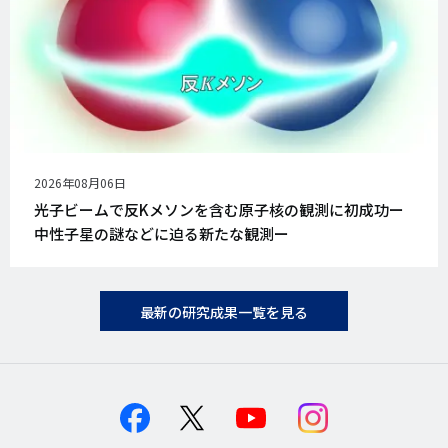
公
2026年08月06日
開
光子ビームで反Kメソンを含む原子核の観測に初成功ー
日
中性子星の謎などに迫る新たな観測ー
最新の研究成果一覧を見る