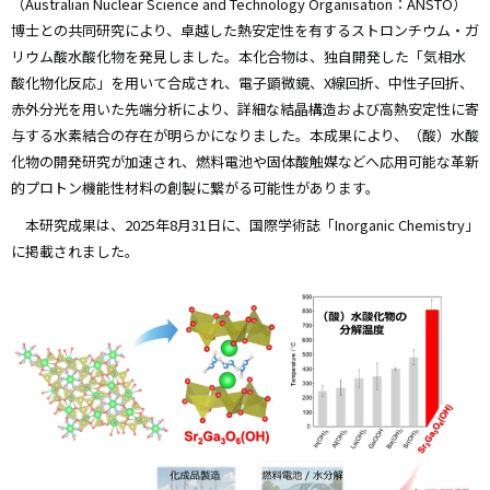
（Australian Nuclear Science and Technology Organisation：ANSTO）
博士との共同研究により、卓越した熱安定性を有するストロンチウム・ガ
リウム酸水酸化物を発見しました。本化合物は、独自開発した「気相水
酸化物化反応」を用いて合成され、電子顕微鏡、X線回折、中性子回折、
赤外分光を用いた先端分析により、詳細な結晶構造および高熱安定性に寄
与する水素結合の存在が明らかになりました。本成果により、（酸）水酸
化物の開発研究が加速され、燃料電池や固体酸触媒などへ応用可能な革新
的プロトン機能性材料の創製に繋がる可能性があります。
本研究成果は、2025年8月31日に、国際学術誌「Inorganic Chemistry」
に掲載されました。