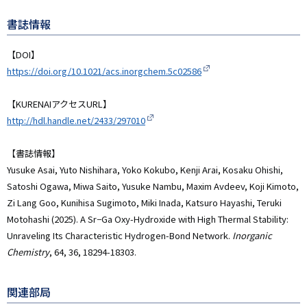
名
書誌情報
【DOI】
https://doi.org/10.1021/acs.inorgchem.5c02586
【KURENAIアクセスURL】
http://hdl.handle.net/2433/297010
【書誌情報】
Yusuke Asai, Yuto Nishihara, Yoko Kokubo, Kenji Arai, Kosaku Ohishi,
Satoshi Ogawa, Miwa Saito, Yusuke Nambu, Maxim Avdeev, Koji Kimoto,
Zi Lang Goo, Kunihisa Sugimoto, Miki Inada, Katsuro Hayashi, Teruki
Motohashi (2025). A Sr−Ga Oxy-Hydroxide with High Thermal Stability:
Unraveling Its Characteristic Hydrogen-Bond Network.
Inorganic
Chemistry
, 64, 36, 18294-18303.
関連部局