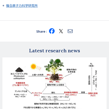
複合原子力科学研究所
Share
Share
Share
Share
on
on
via
Facebook
X
E-
mail
Latest research news