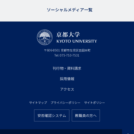
ソーシャルメディア一覧
京
〒
606-8501
京
京都市
左京区吉田本町
都
都
Tel:
075-753-7531
大
府
学
刊行物・資料請求
フ
採用情報
ッ
タ
アクセス
ー
サイトマップ
プライバシーポリシー
サイトポリシー
プ
フ
ラ
安否確認システム
教職員の方へ
ッ
フ
イ
タ
ッ