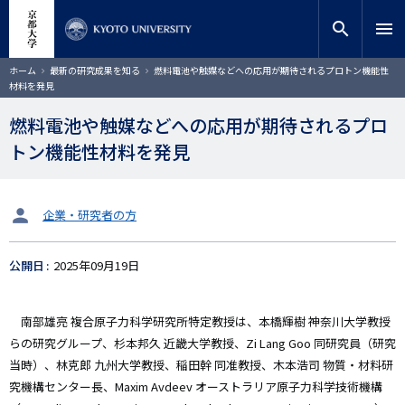
メ
close
サイト内検索
教員検索
イ
search
menu
ン
コ
検索
パ
ホーム
最新の研究成果を知る
燃料電池や触媒などへの応用が期待されるプロトン機能性
ン
ン
材料を発見
く
テ
ず
ン
燃料電池や触媒などへの応用が期待されるプロ
ツ
トン機能性材料を発見
に
移
動
タ
企業・研究者の方
ー
ゲ
公開日
2025年09月19日
ッ
ト
南部雄亮 複合原子力科学研究所特定教授は、本橋輝樹 神奈川大学教授
らの研究グループ、杉本邦久 近畿大学教授、Zi Lang Goo 同研究員（研究
当時）、林克郎 九州大学教授、稲田幹 同准教授、木本浩司 物質・材料研
究機構センター長、Maxim Avdeev オーストラリア原子力科学技術機構