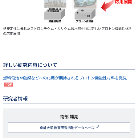
熱安定性に優れたストロンチウム・ガリウム酸水酸化物と新しいプロトン機能性材料
の応用展開
詳しい研究内容について
燃料電池や触媒などへの応用が期待されるプロトン機能性材料を発見
研究者情報
研
南部 雄亮
究
京都大学 教育研究活動データベース
者