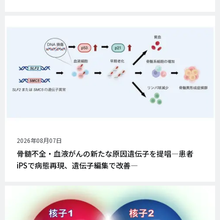
公
2026年08月07日
開
骨髄不全・血液がんの新たな原因遺伝子を提唱―患者
日
iPSで病態再現、遺伝子編集で改善―