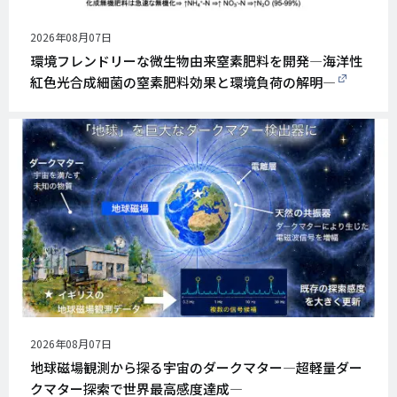
公
2026年08月07日
開
環境フレンドリーな微生物由来窒素肥料を開発―海洋性
日
紅色光合成細菌の窒素肥料効果と環境負荷の解明―
公
2026年08月07日
開
地球磁場観測から探る宇宙のダークマター―超軽量ダー
日
クマター探索で世界最高感度達成―