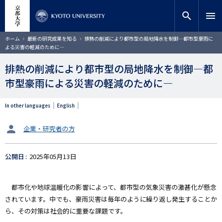
メ
close
サイト内検索
教員検索
イ
search
menu
ン
コ
検索
パ
ホーム
最新の研究成果を知る
排熱の削減により都市型の局地降水を制御―都市型豪雨に
ン
ン
よる災害の軽減のために―
く
テ
ず
ン
排熱の削減により都市型の局地降水を制御―都
ツ
市型豪雨による災害の軽減のために―
に
移
動
In other languages
English
タ
企業・研究者の方
ー
ゲ
公開日
2025年05月13日
ッ
ト
都市化や地球温暖化の影響によって、都市型の気象災害の激甚化が懸念
されています。中でも、豪雨災害は毎年のように繰り返し発生することか
ら、その対策は社会的に重要な課題です。