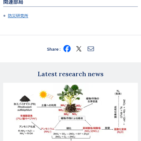
関連部局
防災研究所
Share
Share
Share
Share
on
on
via
Facebook
X
E-
mail
Latest research news