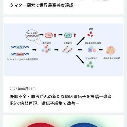
日
クマター探索で世界最高感度達成―
公
2026年08月07日
開
骨髄不全・血液がんの新たな原因遺伝子を提唱―患者
日
iPSで病態再現、遺伝子編集で改善―