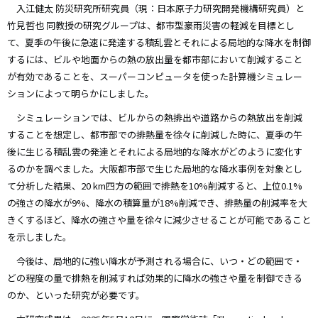
入江健太 防災研究所研究員（現：日本原子力研究開発機構研究員）と
竹見哲也 同教授の研究グループは、都市型豪雨災害の軽減を目標とし
て、夏季の午後に急速に発達する積乱雲とそれによる局地的な降水を制御
するには、ビルや地面からの熱の放出量を都市部において削減すること
が有効であることを、スーパーコンピュータを使った計算機シミュレー
ションによって明らかにしました。
シミュレーションでは、ビルからの熱排出や道路からの熱放出を削減
することを想定し、都市部での排熱量を徐々に削減した時に、夏季の午
後に生じる積乱雲の発達とそれによる局地的な降水がどのように変化す
るのかを調べました。大阪都市部で生じた局地的な降水事例を対象とし
て分析した結果、20 km四方の範囲で排熱を10%削減すると、上位0.1%
の強さの降水が9%、降水の積算量が18%削減でき、排熱量の削減率を大
きくするほど、降水の強さや量を徐々に減少させることが可能であること
を示しました。
今後は、局地的に強い降水が予測される場合に、いつ・どの範囲で・
どの程度の量で排熱を削減すれば効果的に降水の強さや量を制御できる
のか、といった研究が必要です。