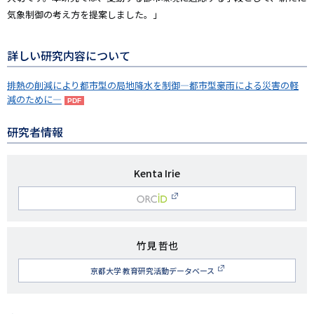
気象制御の考え方を提案しました。」
詳しい研究内容について
排熱の削減により都市型の局地降水を制御―都市型豪雨による災害の軽
減のために―
研究者情報
研
Kenta Irie
究
O
者
名
RCID
研
竹見 哲也
究
京都大学 教育研究活動データベース
者
名