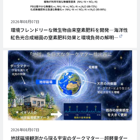
公
2026年08月07日
開
環境フレンドリーな微生物由来窒素肥料を開発―海洋性
日
紅色光合成細菌の窒素肥料効果と環境負荷の解明―
公
2026年08月07日
開
地球磁場観測から探る宇宙のダークマター―超軽量ダー