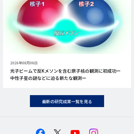
公
2026年08月06日
開
光子ビームで反Kメソンを含む原子核の観測に初成功ー
日
中性子星の謎などに迫る新たな観測ー
最新の研究成果一覧を見る