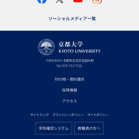
ソーシャルメディア一覧
京
〒
606-8501
京
京都市
左京区吉田本町
都
都
Tel:
075-753-7531
大
府
学
刊行物・資料請求
フ
採用情報
ッ
タ
アクセス
ー
サイトマップ
プライバシーポリシー
サイトポリシー
プ
フ
ラ
安否確認システム
教職員の方へ
ッ
フ
イ