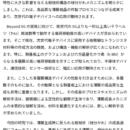
特性に大きな影響を与える樹枝状構造の枝分かれメカニズムを明らかに
しました。これは、高品質な薄膜結晶の作製プロセスにつながる成果で
あり、次世代の電子デバイスへの応用が期待されます。
Beyond 5G の実現に向けて、現世代の 5Gよりも一桁以上高いテラヘル
ツ（THz）周波数帯で動作する電荷移動度の高いデバイスが求められてい
ます。そこで現在、次世代電子デバイスに使用する極微細なトランジスタ
材料等の作成方法の開発、および構造・機能の解析が広くおこなわれてい
ます。特に、銅基板上のグラフェンおよび六方晶窒化ホウ素（h-BN）か
らなる多層膜は高い電荷移動度を示すことが知られており、半導体デバイ
ス、通信技術、センサー技術など、幅広い応用が期待されています。
また、こうした多層膜構造デバイスの性能を引き出すためには、多層
膜そのものに加え、その触媒となる銅基板上における薄膜の高品質な生
成も非常に重要となります。しかし、その成長のプロセスやメカニズムの
解析手法は、顕微鏡による定性的な観察が主体であり、薄膜成長メカニズ
ムの本質的な理解を深め、材料を最適化するためには、新しい解析手法
が求められていました。
今回の研究では、薄膜生成時に見られる樹枝状（枝分かれ）の成長過
程にフォーカスしました。基板上に生成される薄膜は、枝分かれをする