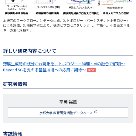
本研究のワークフロー。1. データ生成、2. トポロジー（パーシステントホモロジー）
による評価、3. 機械学習により、構造とプロセスをリンクし、可視化。4. 自由エネル
ギーの変化を解析。
詳しい研究内容について
薄膜生成時の枝分かれ現象を、トポロジー・物理・AIの融合で解明〜
Beyond 5Gを支える基盤技術への応用に期待〜
研究者情報
研
平岡 裕章
究
京都大学 教育研究活動データベース
者
名
書誌情報