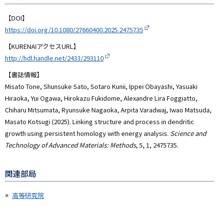
【DOI】
https://doi.org/10.1080/27660400.2025.2475735
【KURENAIアクセスURL】
http://hdl.handle.net/2433/293110
【書誌情報】
Misato Tone, Shunsuke Sato, Sotaro Kunii, Ippei Obayashi, Yasuaki
Hiraoka, Yui Ogawa, Hirokazu Fukidome, Alexandre Lira Foggiatto,
Chiharu Mitsumata, Ryunsuke Nagaoka, Arpita Varadwaj, Iwao Matsuda,
Masato Kotsugi (2025). Linking structure and process in dendritic
growth using persistent homology with energy analysis.
Science and
Technology of Advanced Materials: Methods
, 5, 1, 2475735.
関連部局
高等研究院