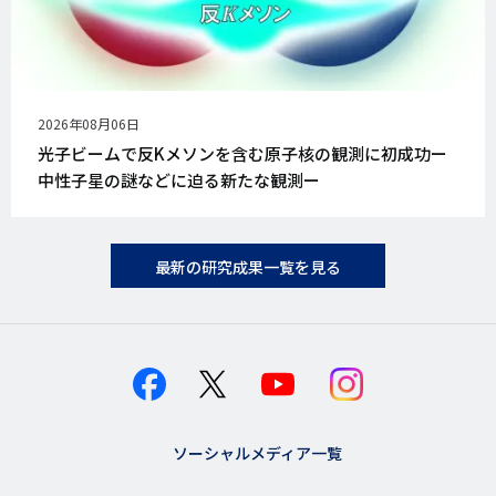
公
2026年08月06日
開
光子ビームで反Kメソンを含む原子核の観測に初成功ー
日
中性子星の謎などに迫る新たな観測ー
最新の研究成果一覧を見る
ソーシャルメディア一覧