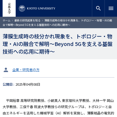
メ
close
サイト内検索
教員検索
イ
search
menu
ン
コ
検索
パ
ホーム
最新の研究成果を知る
薄膜生成時の枝分かれ現象を、トポロジー・物理・AIの融
ン
ン
合で解明〜Beyond 5Gを支える基盤技術への応用に期待〜
く
テ
ず
ン
薄膜生成時の枝分かれ現象を、トポロジー・物
ツ
理・AIの融合で解明〜Beyond 5Gを支える基盤
に
移
技術への応用に期待〜
動
タ
企業・研究者の方
ー
ゲ
公開日
2025年04月08日
ッ
ト
平岡裕章 高等研究院教授、小嗣真人 東京理科大学教授、大林一平 岡山
大学教授、三俣千春 筑波大学教授らの研究グループは、トポロジーと自
由エネルギーを活用した機械学習（AI）解析を実施し、薄膜結晶の電気的