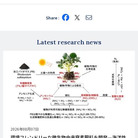
Share
Share
Share
Share
on
on
via
Facebook
X
E-
mail
Latest research news
公
2026年08月07日
開
環境フレンドリーな微生物由来窒素肥料を開発―海洋性