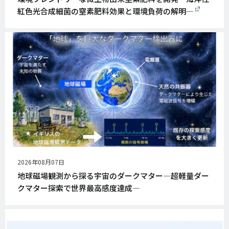
日
紅色光合成細菌の窒素肥料効果と環境負荷の解明―
公
2026年08月07日
開
地球磁場観測から探る宇宙のダークマター―超軽量ダー
日
クマター探索で世界最高感度達成―