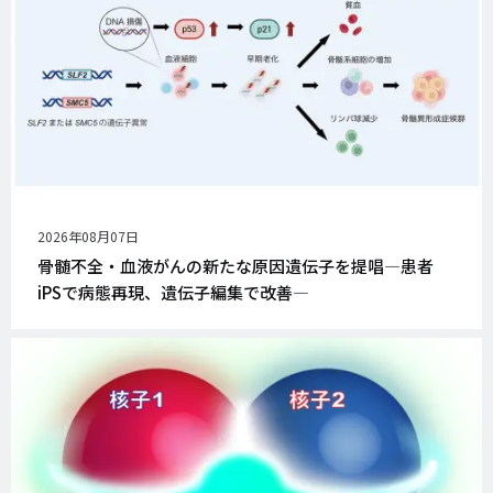
公
2026年08月07日
開
骨髄不全・血液がんの新たな原因遺伝子を提唱―患者
日
iPSで病態再現、遺伝子編集で改善―