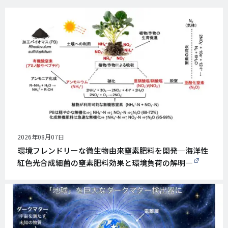
公
2026年08月07日
開
環境フレンドリーな微生物由来窒素肥料を開発―海洋性
日
紅色光合成細菌の窒素肥料効果と環境負荷の解明―