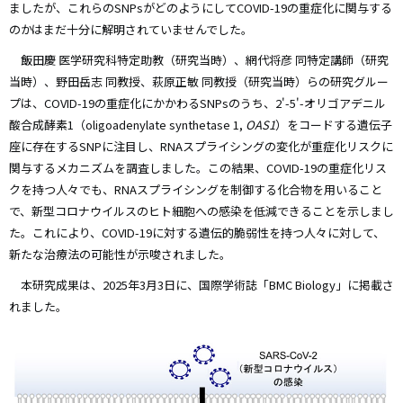
ましたが、これらのSNPsがどのようにしてCOVID-19の重症化に関与する
のかはまだ十分に解明されていませんでした。
飯田慶 医学研究科特定助教（研究当時）、網代将彦 同特定講師（研究
当時）、野田岳志 同教授、萩原正敏 同教授（研究当時）らの研究グルー
プは、COVID-19の重症化にかかわるSNPsのうち、2'-5'-オリゴアデニル
酸合成酵素1（oligoadenylate synthetase 1,
OAS1
）をコードする遺伝子
座に存在するSNPに注目し、RNAスプライシングの変化が重症化リスクに
関与するメカニズムを調査しました。この結果、COVID-19の重症化リス
クを持つ人々でも、RNAスプライシングを制御する化合物を用いること
で、新型コロナウイルスのヒト細胞への感染を低減できることを示しまし
た。これにより、COVID-19に対する遺伝的脆弱性を持つ人々に対して、
新たな治療法の可能性が示唆されました。
本研究成果は、2025年3月3日に、国際学術誌「BMC Biology」に掲載さ
れました。