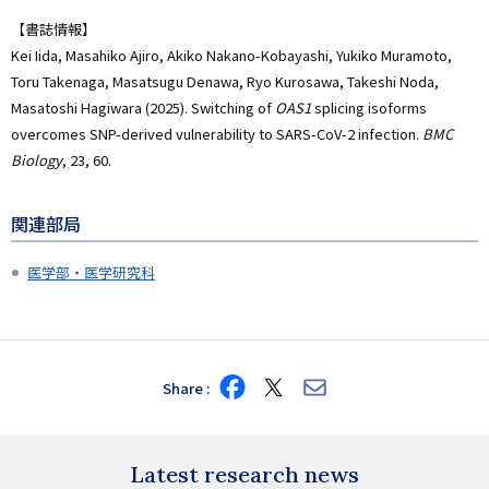
【書誌情報】
Kei Iida, Masahiko Ajiro, Akiko Nakano-Kobayashi, Yukiko Muramoto,
Toru Takenaga, Masatsugu Denawa, Ryo Kurosawa, Takeshi Noda,
Masatoshi Hagiwara (2025). Switching of
OAS1
splicing isoforms
overcomes SNP-derived vulnerability to SARS-CoV-2 infection.
BMC
Biology
, 23, 60.
関連部局
医学部・医学研究科
Share
Share
Share
Share
on
on
via
Facebook
X
E-
mail
Latest research news