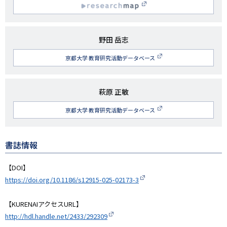
究
R
者
名
esearchmap
研
野田 岳志
究
京都大学 教育研究活動データベース
者
名
研
萩原 正敏
究
京都大学 教育研究活動データベース
者
名
書誌情報
【DOI】
https://doi.org/10.1186/s12915-025-02173-3
【KURENAIアクセスURL】
http://hdl.handle.net/2433/292309