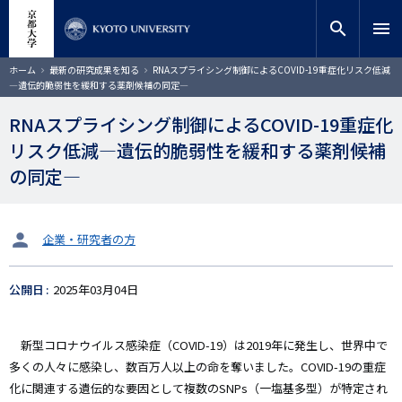
メ
close
サイト内検索
教員検索
イ
search
menu
ン
コ
検索
パ
ホーム
最新の研究成果を知る
RNAスプライシング制御によるCOVID-19重症化リスク低減
ン
ン
―遺伝的脆弱性を緩和する薬剤候補の同定―
く
テ
ず
ン
RNAスプライシング制御によるCOVID-19重症化
ツ
リスク低減―遺伝的脆弱性を緩和する薬剤候補
に
移
の同定―
動
タ
企業・研究者の方
ー
ゲ
公開日
2025年03月04日
ッ
ト
新型コロナウイルス感染症（COVID-19）は2019年に発生し、世界中で
多くの人々に感染し、数百万人以上の命を奪いました。COVID-19の重症
化に関連する遺伝的な要因として複数のSNPs（一塩基多型）が特定され