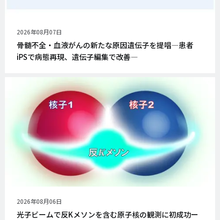
公
2026年08月07日
開
骨髄不全・血液がんの新たな原因遺伝子を提唱―患者
日
iPSで病態再現、遺伝子編集で改善―
公
2026年08月06日
開
光子ビームで反Kメソンを含む原子核の観測に初成功ー
日