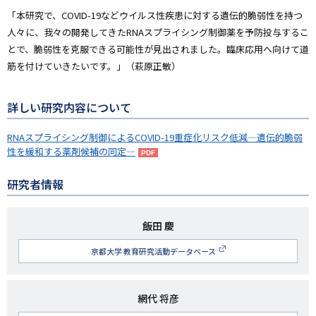
「本研究で、COVID-19などウイルス性疾患に対する遺伝的脆弱性を持つ
人々に、我々の開発してきたRNAスプライシング制御薬を予防投与するこ
とで、脆弱性を克服できる可能性が見出されました。臨床応用へ向けて道
筋を付けていきたいです。」（萩原正敏）
詳しい研究内容について
RNAスプライシング制御によるCOVID-19重症化リスク低減―遺伝的脆弱
性を緩和する薬剤候補の同定―
研究者情報
研
飯田 慶
究
京都大学 教育研究活動データベース
者
名
研
網代 将彦