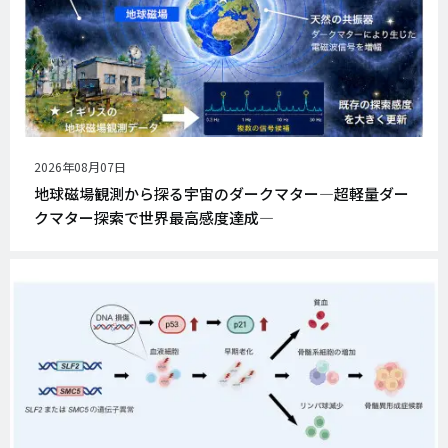
公
2026年08月07日
開
地球磁場観測から探る宇宙のダークマター―超軽量ダー
日
クマター探索で世界最高感度達成―