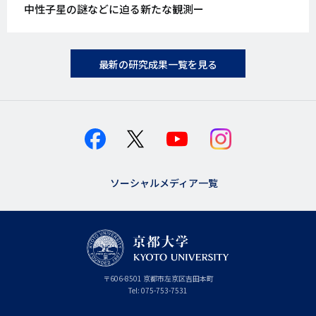
中性子星の謎などに迫る新たな観測ー
最新の研究成果一覧を見る
ソーシャルメディア一覧
京
〒
606-8501
京
京都市
左京区吉田本町
都
都
Tel:
075-753-7531
大
府
学