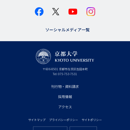
ソーシャルメディア一覧
京
〒
606-8501
京
京都市
左京区吉田本町
都
都
Tel:
075-753-7531
大
府
学
刊行物・資料請求
フ
採用情報
ッ
タ
アクセス
ー
サイトマップ
プライバシーポリシー
サイトポリシー
プ
フ