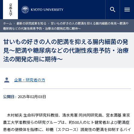
メ
close
サイト内検索
教員検索
イ
search
menu
ン
コ
検索
パ
ホーム
最新の研究成果を知る
甘いもの好きの人の肥満を抑える腸内細菌の発見～肥満や
ン
ン
糖尿病などの代謝性疾患予防・治療法の開発応用に期待～
く
テ
ず
ン
甘いもの好きの人の肥満を抑える腸内細菌の発
ツ
見～肥満や糖尿病などの代謝性疾患予防・治療
に
移
法の開発応用に期待～
動
タ
企業・研究者の方
ー
ゲ
公開日
2025年02月03日
ッ
ト
木村郁夫 生命科学研究科教授、清水秀憲 同共同研究員、宮本潤基 東京
農工大学准教授らの研究グループは、約500人のヒト健常者および肥満症
患者の便検体を指標に、砂糖（スクロース）誘発性の肥満を抑制するバイ