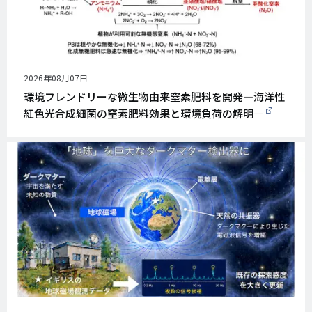
公
2026年08月07日
開
環境フレンドリーな微生物由来窒素肥料を開発―海洋性
日
紅色光合成細菌の窒素肥料効果と環境負荷の解明―