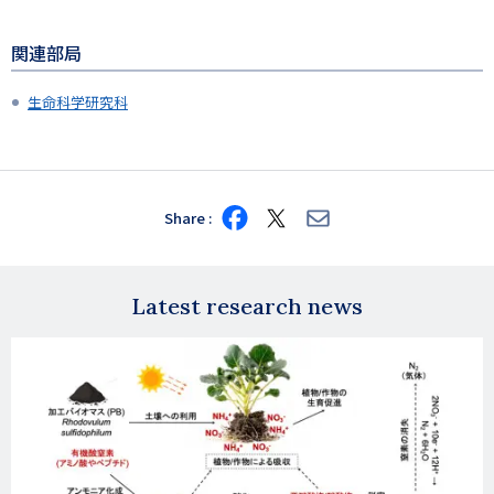
関連部局
生命科学研究科
Share
Share
Share
Share
on
on
via
Facebook
X
E-
mail
Latest research news