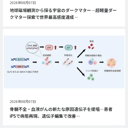
公
2026年08月07日
開
地球磁場観測から探る宇宙のダークマター―超軽量ダー
日
クマター探索で世界最高感度達成―
公
2026年08月07日
開
骨髄不全・血液がんの新たな原因遺伝子を提唱―患者
日
iPSで病態再現、遺伝子編集で改善―