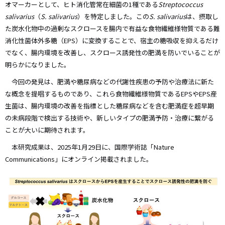
オマーカーとして、ヒト消化管常在細菌の1種である
Streptococcus
salivarius
（
S. salivarius
）を特定しました。この
S. salivarius
は、摂取し
た炭水化物中の過剰なスクロースを腸内で有益な食物繊維様物質である難
消化性菌体外多糖（EPS）に変換することで、宿主の糖吸収を抑えるだけ
でなく、腸内環境を改善し、スクロース誘発性の肥満を防いでいることが
明らかになりました。
今回の発見は、肥満や糖尿病などの代謝性疾患の予防や治療法に新た
な概念を提唱するものであり、これら食物繊維様物質であるEPSやEPS産
生菌は、腸内環境の改善を指標とした糖尿病などを含む肥満症を超早期
の未病段階で検出する技術や、新しいタイプの肥満予防・治療に繋がる
ことが大いに期待されます。
本研究成果は、2025年1月29日に、国際学術誌「Nature
Communications」にオンライン掲載されました。