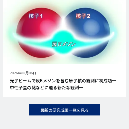
公
2026年08月06日
開
光子ビームで反Kメソンを含む原子核の観測に初成功ー
日
中性子星の謎などに迫る新たな観測ー
最新の研究成果一覧を見る