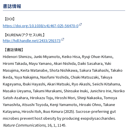
書誌情報
【DOI】
https://doi.org/10.1038/s41467-025-56470-0
【KURENAIアクセスURL】
http://hdl.handle.net/2433/291573
【書誌情報】
Hidenori Shimizu, Junki Miyamoto, Keiko Hisa, Ryuji Ohue-Kitano,
Hiromi Takada, Mayu Yamano, Akari Nishida, Daiki Sasahara, Yuki
Masujima, Keita Watanabe, Shota Nishikawa, Sakura Takahashi, Takako
Ikeda, Yuya Nakajima, Naofumi Yoshida, Chiaki Matsuzaki, Takuya
Kageyama, Ibuki Hayashi, Akari Matsuki, Ryo Akashi, Seiichi Kitahama,
Masako Ueyama, Takumi Murakami, Shinsuke Inuki, Junichiro Irie, Noriko
Satoh-Asahara, Hirokazu Toju, Hiroshi Mori, Shinji Nakaoka, Tomoya
Yamashita, Atsushi Toyoda, Kenji Yamamoto, Hiroaki Ohno, Takane
Katayama, Hiroshi Itoh, Ikuo Kimura (2025). Sucrose-preferring gut
microbes prevent host obesity by producing exopolysaccharides.
Nature Communications
, 16, 1, 1145.