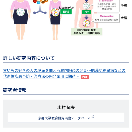
詳しい研究内容について
甘いもの好きの人の肥満を抑える腸内細菌の発見～肥満や糖尿病などの
代謝性疾患予防・治療法の開発応用に期待～
研究者情報
研
木村 郁夫
究
京都大学 教育研究活動データベース
者
名