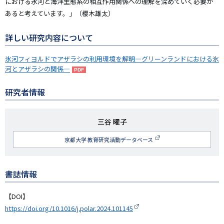
における氷河と海洋生態系の相互作用関係への理解を深めていく必要が
あると考えています。」（櫻木雄太）
詳しい研究内容について
氷河フィヨルドでアザラシの利用環境を解明―グリーンランドにおける氷
河とアザラシの関係―
研究者情報
研
三谷 曜子
究
京都大学 教育研究活動データベース
者
名
書誌情報
【DOI】
https://doi.org/10.1016/j.polar.2024.101145