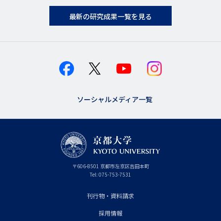
最新の研究成果一覧を見る
ソーシャルメディア一覧
京
〒
606-8501
京
京都市
左京区吉田本町
都
都
Tel:
075-753-7531
大
府
学
刊行物・資料請求
フ
採用情報
ッ