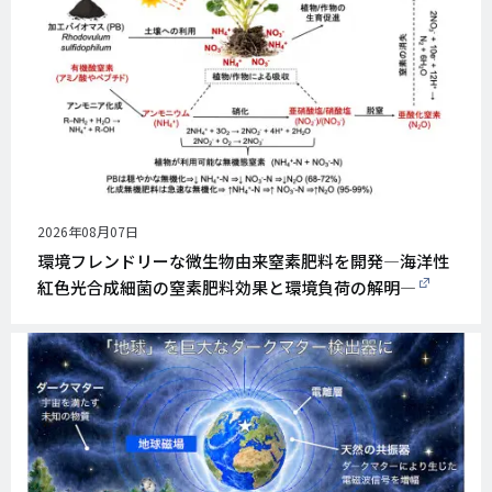
公
2026年08月07日
開
環境フレンドリーな微生物由来窒素肥料を開発―海洋性
日
紅色光合成細菌の窒素肥料効果と環境負荷の解明―