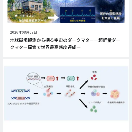
公
2026年08月07日
開
地球磁場観測から探る宇宙のダークマター―超軽量ダー
日
クマター探索で世界最高感度達成―