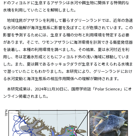
ドのフィヨルドに生息するアザラシは氷河や餌生物に関係する特徴的な
水塊を利用していたことを解明しました。
地域住民がアザラシを利用して暮らすグリーンランドでは、近年の急速
な氷河の融解が海洋生態系に影響を及ぼすことが危惧されています。この
影響を予測するためには、生息する種の分布と利用環境を特定する必要
があります。そこで、ワモンアザラシに海洋環境を計測できる衛星発信器
を装着し、本種の利用環境を調べました。その結果、夏は氷河付近を利
用し、冬は定着氷形成とともにフィヨルド外の浅い海域に移動していま
した。また、夏は餌であるホッキョクダラが生息すると考えられる水塊ま
で潜っていたこともわかりました。本研究により、グリーンランドにおけ
る氷河変動と海洋生態系の相互作用関係への理解が期待されます。
本研究成果は、2024年11月30日に、国際学術誌「Polar Science」にオ
ンライン掲載されました。