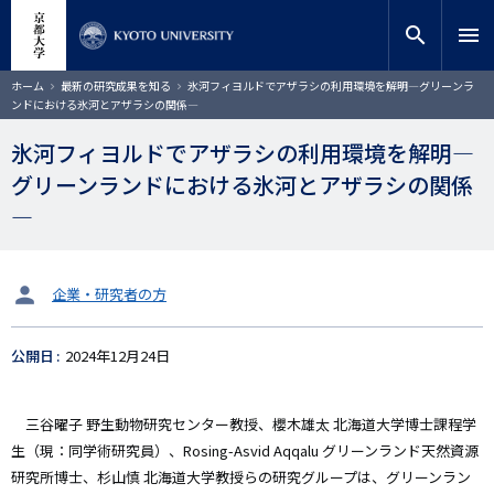
メ
close
サイト内検索
教員検索
イ
search
menu
ン
コ
検索
パ
ホーム
最新の研究成果を知る
氷河フィヨルドでアザラシの利用環境を解明―グリーンラ
ン
ン
ンドにおける氷河とアザラシの関係―
く
テ
ず
ン
氷河フィヨルドでアザラシの利用環境を解明―
ツ
グリーンランドにおける氷河とアザラシの関係
に
移
―
動
タ
企業・研究者の方
ー
ゲ
公開日
2024年12月24日
ッ
ト
三谷曜子 野生動物研究センター教授、櫻木雄太 北海道大学博士課程学
生（現：同学術研究員）、Rosing-Asvid Aqqalu グリーンランド天然資源
研究所博士、杉山慎 北海道大学教授らの研究グループは、グリーンラン