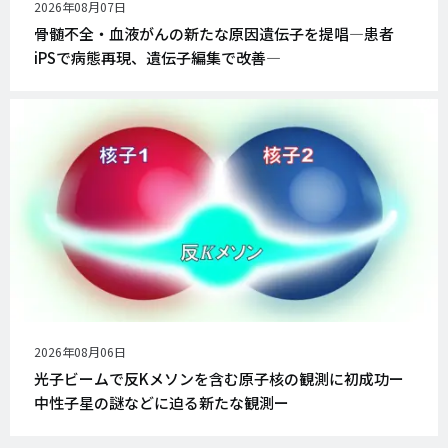
公
2026年08月07日
開
骨髄不全・血液がんの新たな原因遺伝子を提唱―患者
日
iPSで病態再現、遺伝子編集で改善―
公
2026年08月06日
開
光子ビームで反Kメソンを含む原子核の観測に初成功ー
日
中性子星の謎などに迫る新たな観測ー