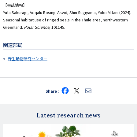
【書誌情報】
Yuta Sakuragi, Aqqalu Rosing-Asvid, Shin Sugiyama, Yoko Mitani (2024).
Seasonal habitat use of ringed seals in the Thule area, northwestern
Greenland.
Polar Science
, 101145.
関連部局
野生動物研究センター
Share
Share
Share
Share
on
on
via
Facebook
X
E-
mail
Latest research news