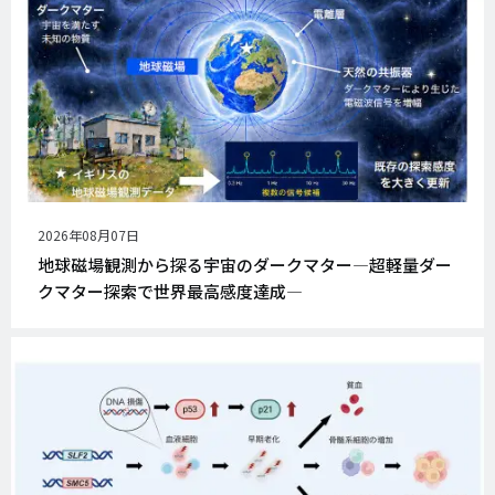
公
2026年08月07日
開
地球磁場観測から探る宇宙のダークマター―超軽量ダー
日
クマター探索で世界最高感度達成―