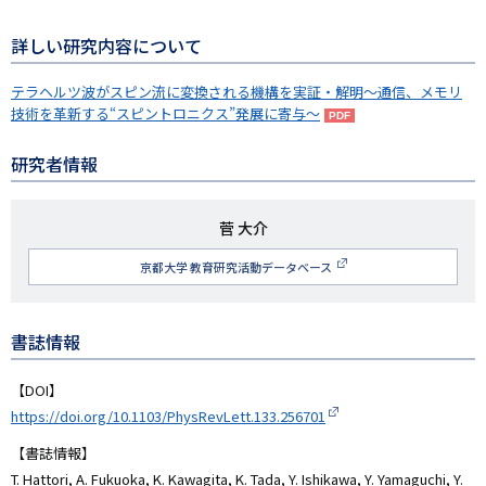
詳しい研究内容について
テラヘルツ波がスピン流に変換される機構を実証・解明～通信、メモリ
技術を革新する“スピントロニクス”発展に寄与～
研究者情報
研
菅 大介
究
京都大学 教育研究活動データベース
者
名
書誌情報
【DOI】
https://doi.org/10.1103/PhysRevLett.133.256701
【書誌情報】
T. Hattori, A. Fukuoka, K. Kawagita, K. Tada, Y. Ishikawa, Y. Yamaguchi, Y.