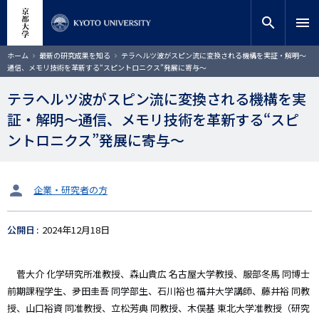
メ
close
サイト内検索
教員検索
イ
search
menu
ン
コ
検索
パ
ホーム
最新の研究成果を知る
テラヘルツ波がスピン流に変換される機構を実証・解明～
ン
ン
通信、メモリ技術を革新する“スピントロニクス”発展に寄与～
く
テ
ず
ン
テラヘルツ波がスピン流に変換される機構を実
ツ
証・解明～通信、メモリ技術を革新する“スピ
に
移
ントロニクス”発展に寄与～
動
タ
企業・研究者の方
ー
ゲ
公開日
2024年12月18日
ッ
ト
菅大介 化学研究所准教授、森山貴広 名古屋大学教授、服部冬馬 同博士
前期課程学生、夛田圭吾 同学部生、石川裕也 福井大学講師、藤井裕 同教
授、山口裕資 同准教授、立松芳典 同教授、木俣基 東北大学准教授（研究