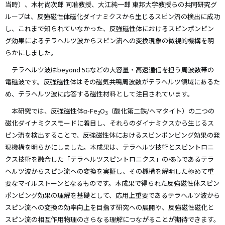
当時）、木村尚次郎 同准教授、大江純一郎 東邦大学教授らの共同研究グ
ループは、反強磁性体磁化ダイナミクスから生じるスピン流の検出に成功
し、これまで知られていなかった、反強磁性体におけるスピンポンピン
グ効果によるテラヘルツ波からスピン流への変換現象の微視的機構を明
らかにしました。
テラヘルツ波はbeyond 5Gなどの大容量・高速通信を担う周波数帯の
電磁波です。反強磁性体はその磁気共鳴周波数がテラヘルツ領域にあるた
め、テラヘルツ波に応答する磁性材料として注目されています。
本研究では、反強磁性体α-Fe
O
（酸化第二鉄/ヘマタイト）の二つの
2
3
磁化ダイナミクスモードに着目し、それらのダイナミクスから生じるス
ピン流を検出することで、反強磁性体におけるスピンポンピング効果の発
現機構を明らかにしました。本成果は、テラヘルツ技術とスピントロニ
クス技術を融合した「テラヘルツスピントロニクス」の核心であるテラ
ヘルツ波からスピン流への変換を実証し、その機構を解明した極めて重
要なマイルストーンとなるものです。本成果で得られた反強磁性体スピン
ポンピング効果の理解を基礎として、応用上重要であるテラヘルツ波から
スピン流への変換の効率向上を目指す研究への展開や、反強磁性磁化と
スピン流の相互作用物理のさらなる理解につながることが期待できます。