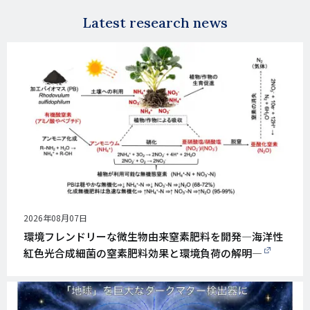
Latest research news
公
2026年08月07日
開
環境フレンドリーな微生物由来窒素肥料を開発―海洋性
日
紅色光合成細菌の窒素肥料効果と環境負荷の解明―