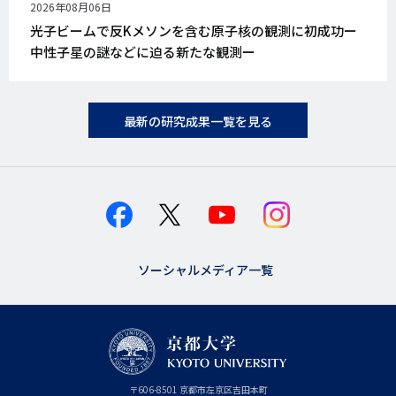
公
2026年08月06日
開
光子ビームで反Kメソンを含む原子核の観測に初成功ー
日
中性子星の謎などに迫る新たな観測ー
最新の研究成果一覧を見る
ソーシャルメディア一覧
京
〒
606-8501
京
京都市
左京区吉田本町