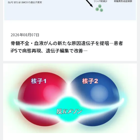
公
2026年08月07日
開
骨髄不全・血液がんの新たな原因遺伝子を提唱―患者
日
iPSで病態再現、遺伝子編集で改善―