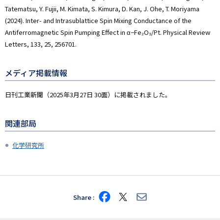
Tatematsu, Y. Fujii, M. Kimata, S. Kimura, D. Kan, J. Ohe, T. Moriyama
(2024). Inter- and Intrasublattice Spin Mixing Conductance of the
Antiferromagnetic Spin Pumping Effect in α−Fe₂⁢O₃/Pt. Physical Review
Letters, 133, 25, 256701.
メディア掲載情報
日刊工業新聞（2025年3月27日 30面）に掲載されました。
関連部局
化学研究所
Share
Share
Share
Share
on
on
via
Facebook
X
E-
mail