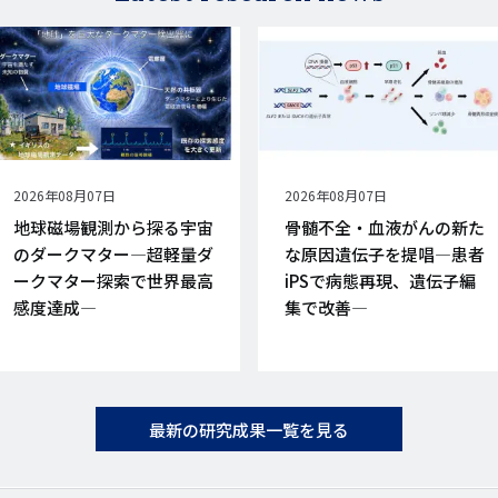
公
2026年08月07日
公
2026年08月07日
開
開
地球磁場観測から探る宇宙
骨髄不全・血液がんの新た
日
日
のダークマター―超軽量ダ
な原因遺伝子を提唱―患者
ークマター探索で世界最高
iPSで病態再現、遺伝子編
感度達成―
集で改善―
最新の研究成果一覧を見る