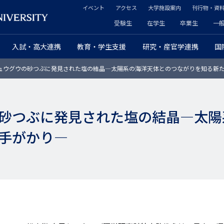
イベント
アクセス
大学施設案内
刊行物・資
ヘ
受験生
在学生
卒業生
一
ヘ
ッ
入試・高大連携
教育・学生支援
研究・産官学連携
国
ッ
ダ
ュウグウの砂つぶに発見された塩の結晶―太陽系の海洋天体とのつながりを知る新
ダ
ー
ー
セ
砂つぶに発見された塩の結晶―太陽
プ
カ
手がかり―
ラ
ン
イ
ダ
マ
リ
リ
ー
ー