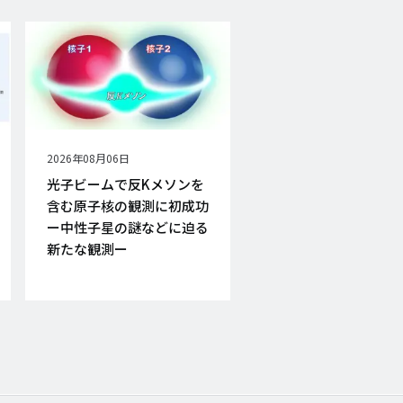
公
2026年08月06日
開
光子ビームで反Kメソンを
日
含む原子核の観測に初成功
ー中性子星の謎などに迫る
新たな観測ー