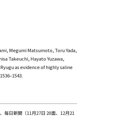
gami, Megumi Matsumoto, Toru Yada,
hisa Takeuchi, Hayato Yuzawa,
 Ryugu as evidence of highly saline
, 1536–1543.
、毎日新聞（11月27日 20面、12月21