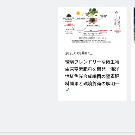
公
2026年08月07日
開
環境フレンドリーな微生物
日
由来窒素肥料を開発―海洋
性紅色光合成細菌の窒素肥
料効果と環境負荷の解明―