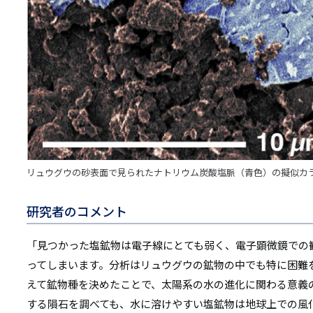
リュウグウの砂表面で見られたナトリウム炭酸塩脈（青色）の擬似カ
研究者のコメント
「見つかった塩鉱物は電子線にとても弱く、電子顕微鏡での
ってしまいます。分析はリュウグウの鉱物の中でも特に困難
えて鉱物種を決めたことで、太陽系の水の進化に関わる意義
する隕石を調べても、水に溶けやすい塩鉱物は地球上での風