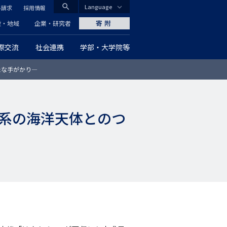
search
Language
料請求
採用情報
CLOSE
寄附
般・地域
企業・研究者
際交流
社会連携
学部・大学院等
グ
たな手がかり―
ロ
ー
系の海洋天体とのつ
バ
ル
ナ
ビ
ゲ
ー