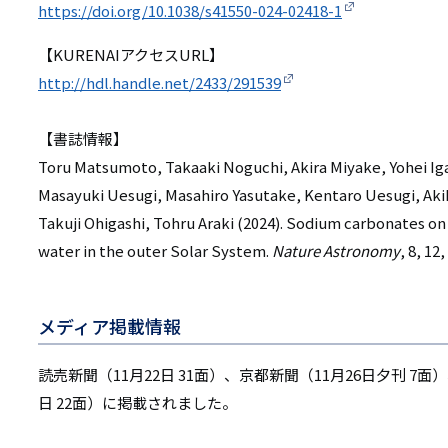
https://doi.org/10.1038/s41550-024-02418-1
【KURENAIアクセスURL】
http://hdl.handle.net/2433/291539
【書誌情報】
Toru Matsumoto, Takaaki Noguchi, Akira Miyake, Yohei I
Masayuki Uesugi, Masahiro Yasutake, Kentaro Uesugi, Aki
Takuji Ohigashi, Tohru Araki (2024). Sodium carbonates on
water in the outer Solar System.
Nature Astronomy
, 8, 12
メディア掲載情報
読売新聞（11月22日 31面）、京都新聞（11月26日夕刊 7面）
日 22面）に掲載されました。