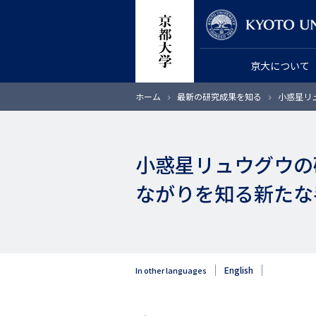
メ
教員検索
イ
ン
京大について
コ
ン
パ
ホーム
最新の研究成果を知る
小惑星リ
テ
ン
く
ン
ず
ツ
小惑星リュウグウの
に
移
ながりを知る新たな
動
English
In other languages