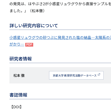
の発見は、はやぶさ2が小惑星リュウグウから直接サンプル
ました。」（松本徹）
詳しい研究内容について
小惑星リュウグウの砂つぶに発見された塩の結晶―太陽系の
がかり―
研究者情報
研
松本 徹
京都大学 教育研究活動データベース
究
者
書誌情報
名
【DOI】