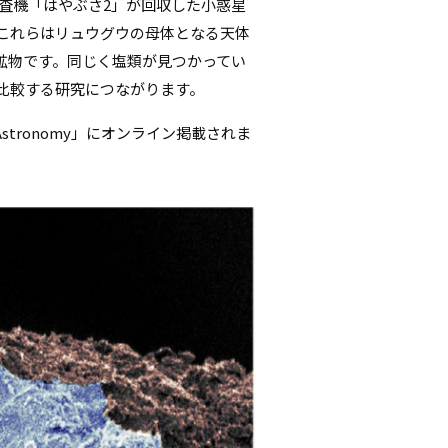
査機「はやぶさ2」が回収した小惑星
シ
これらはリュウグウの母体となる天体
鉱物です。同じく塩類が見つかってい
ョ
比較する研究につながります。
ン
Astronomy」にオンライン掲載されま