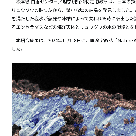
リ
松本徹 白眉センター／理学研究科特定助教らは、日本の探
リ
リュウグウの砂つぶから、微小な塩の結晶を発見しました。
ン
を満たした塩水が蒸発や凍結によって失われた時に析出した
ン
ク
るエンセラダスなどの海洋天体とリュウグウの水の環境とを
ク
本研究成果は、2024年11月18日に、国際学術誌「Nature 
した。