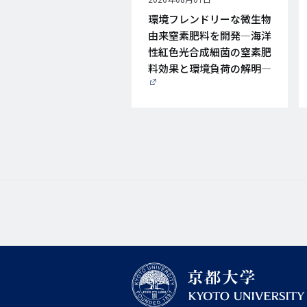
開
環境フレンドリーな微生物
日
由来窒素肥料を開発―海洋
性紅色光合成細菌の窒素肥
料効果と環境負荷の解明―