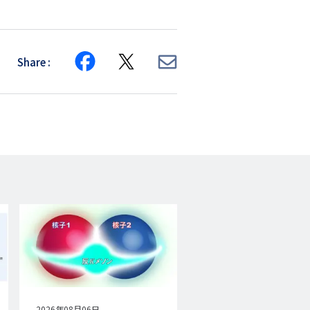
Share
Share
Share
Share
on
on
via
Facebook
X
E-
mail
公
2026年08月06日