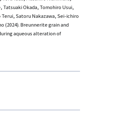
, Tatsuaki Okada, Tomohiro Usui,
 Terui, Satoru Nakazawa, Sei-ichiro
o (2024). Breunnerite grain and
uring aqueous alteration of