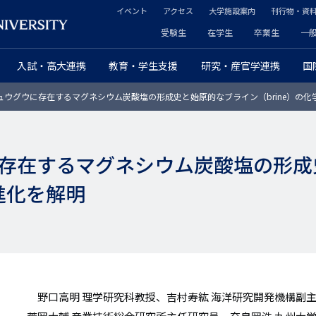
イベント
アクセス
大学施設案内
刊行物・資
ヘ
受験生
在学生
卒業生
一
ヘ
ッ
入試・高大連携
教育・学生支援
研究・産官学連携
国
ッ
ダ
ュウグウに存在するマグネシウム炭酸塩の形成史と始原的なブライン（brine）の化
ダ
ー
ー
セ
存在するマグネシウム炭酸塩の形成
プ
カ
学進化を解明
ラ
ン
イ
ダ
マ
リ
リ
ー
野口高明 理学研究科教授、吉村寿紘 海洋研究開発機構副主
ー