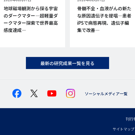
開
開
地球磁場観測から探る宇宙
骨髄不全・血液がんの新た
日
日
のダークマター―超軽量ダ
な原因遺伝子を提唱―患者
ークマター探索で世界最高
iPSで病態再現、遺伝子編
感度達成―
集で改善―
最新の研究成果一覧を見る
ソーシャルメディア一覧
刊行
フ
サイトマップ