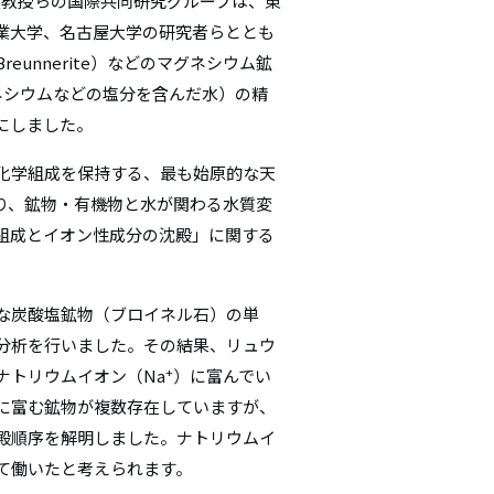
学教授らの国際共同研究グループは、東
シ
業大学、名古屋大学の研究者らととも
unnerite）などのマグネシウム鉱
ョ
グネシウムなどの塩分を含んだ水）の精
ン
にしました。
化学組成を保持する、最も始原的な天
り、鉱物・有機物と水が関わる水質変
組成とイオン性成分の沈殿」に関する
な炭酸塩鉱物（ブロイネル石）の単
分析を行いました。その結果、リュウ
+
ナトリウムイオン（Na
）に富んでい
に富む鉱物が複数存在していますが、
殿順序を解明しました。ナトリウムイ
て働いたと考えられます。