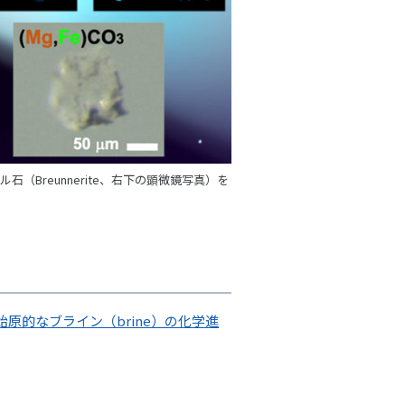
Breunnerite、右下の顕微鏡写真）を
原的なブライン（brine）の化学進