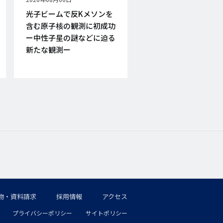
開
光子ビームで反Kメソンを
日
含む原子核の観測に初成功
ー中性子星の謎などに迫る
新たな観測ー
物・資料請求
採用情報
アクセス
プライバシーポリシー
サイトポリシー