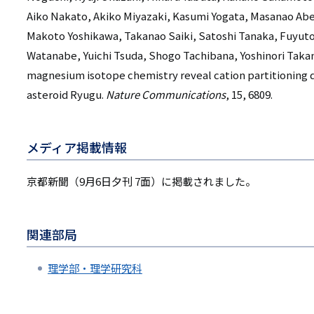
Aiko Nakato, Akiko Miyazaki, Kasumi Yogata, Masanao Abe
Makoto Yoshikawa, Takanao Saiki, Satoshi Tanaka, Fuyuto
Watanabe, Yuichi Tsuda, Shogo Tachibana, Yoshinori Takan
magnesium isotope chemistry reveal cation partitioning d
asteroid Ryugu.
Nature Communications
, 15, 6809.
メディア掲載情報
京都新聞（9月6日夕刊 7面）に掲載されました。
関連部局
理学部・理学研究科