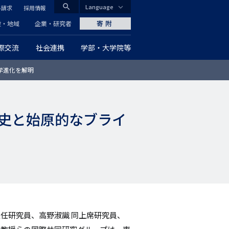
search
Language
料請求
採用情報
CLOSE
寄附
般・地域
企業・研究者
際交流
社会連携
学部・大学院等
グ
学進化を解明
ロ
ー
史と始原的なブライ
バ
ル
ナ
ビ
ゲ
任研究員、高野淑識 同上席研究員、
ー