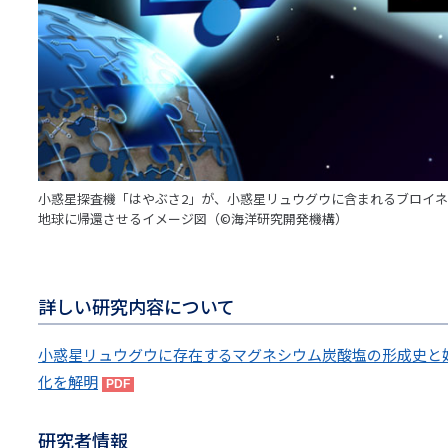
小惑星探査機「はやぶさ2」が、小惑星リュウグウに含まれるブロイネル石（
地球に帰還させるイメージ図（©海洋研究開発機構）
詳しい研究内容について
小惑星リュウグウに存在するマグネシウム炭酸塩の形成史と始
化を解明
研究者情報