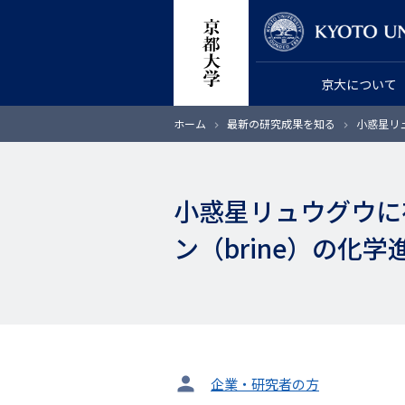
メ
教員検索
イ
ン
京大について
コ
ン
パ
ホーム
最新の研究成果を知る
小惑星リ
テ
ン
く
ン
ず
ツ
小惑星リュウグウに
に
移
ン（brine）の化
動
タ
企業・研究者の方