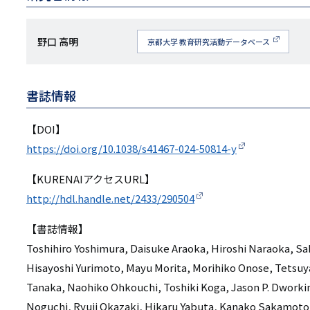
研
野口 高明
京都大学 教育研究活動データベース
究
者
書誌情報
名
【DOI】
https://doi.org/10.1038/s41467-024-50814-y
【KURENAIアクセスURL】
http://hdl.handle.net/2433/290504
【書誌情報】
Toshihiro Yoshimura, Daisuke Araoka, Hiroshi Naraoka, S
Hisayoshi Yurimoto, Mayu Morita, Morihiko Onose, Tetsuy
Tanaka, Naohiko Ohkouchi, Toshiki Koga, Jason P. Dwork
Noguchi, Ryuji Okazaki, Hikaru Yabuta, Kanako Sakamoto,