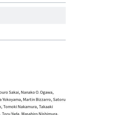
aburo Sakai, Nanako O. Ogawa,
a Yokoyama, Martin Bizzarro, Satoru
in, Tomoki Nakamura, Takaaki
 Toru Yada, Masahiro Nishimura,