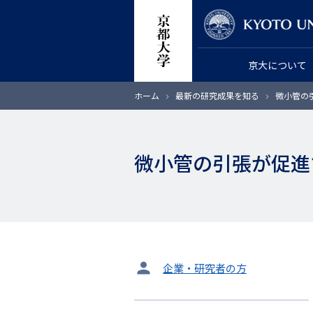
メ
教員検索
イ
ン
京大について
コ
ン
パ
ホーム
最新の研究成果を知る
微小管の
テ
ン
く
ン
ず
ツ
微小管の引張が促進
に
移
動
タ
企業・研究者の方
ー
ゲ