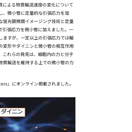
質による物質輸送速度の変化について
シ
し、微小管に定量的な引張応力を加
ョ
な蛍光顕微鏡イメージング技術と定量
で引張応力を微小管に加えました。一
ン
しますが、一定以上の引張応力では輸
の変形やダイニンと微小管の相互作用
。これらの発見は、細胞内の力と分子
物質輸送を維持する上での微小管の力
tters」にオンライン掲載されました。