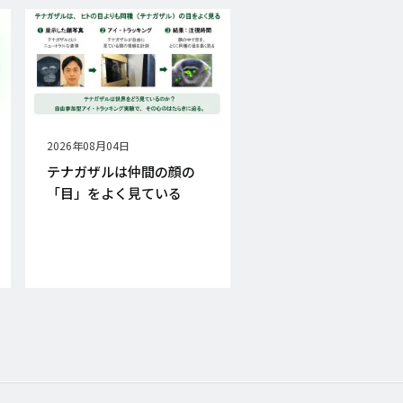
公
2026年08月04日
開
テナガザルは仲間の顔の
日
「目」をよく見ている