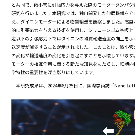
リ
と共同で、微小管に引張応力を与えた際のモータータンパク
リ
ン
研究を行いました。本研究では、独自開発した伸展機構を介
ン
え、ダイニンモーターによる物質輸送を観察しました。高度
ク
的に引張応力を与える技術を使用し、シリコーンゴム基板上
ク
定以下の引張応力下ではダイニンの物質輸送速度の向上を示
送速度が減少することが示されました。このことは、微小管
の変化が輸送速度の変化を引き起こすことを示唆しています
モーターの相互作用に関する新たな知見をもたらし、細胞内
学特性の重要性を浮き彫りにしています。
本研究成果は、2024年6月25日に、国際学術誌「Nano Le