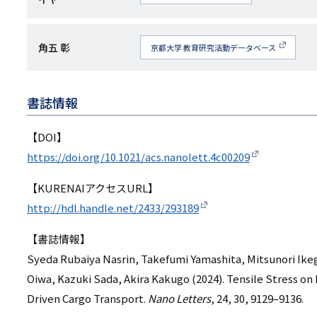
究
esearchmap
者
名
研
角五 彰
京都大学 教育研究活動データベース
究
者
書誌情報
名
【DOI】
https://doi.org/10.1021/acs.nanolett.4c00209
【KURENAIアクセスURL】
http://hdl.handle.net/2433/293189
【書誌情報】
Syeda Rubaiya Nasrin, Takefumi Yamashita, Mitsunori Ike
Oiwa, Kazuki Sada, Akira Kakugo (2024). Tensile Stress on
Driven Cargo Transport.
Nano Letters
, 24, 30, 9129–9136.