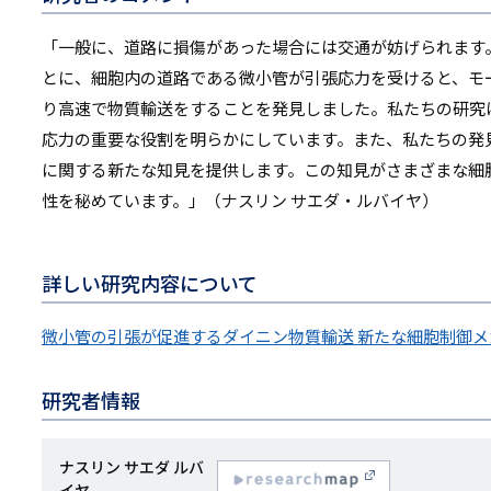
「一般に、道路に損傷があった場合には交通が妨げられます
とに、細胞内の道路である微小管が引張応力を受けると、モ
り高速で物質輸送をすることを発見しました。私たちの研究
応力の重要な役割を明らかにしています。また、私たちの発
に関する新たな知見を提供します。この知見がさまざまな細
性を秘めています。」（ナスリン サエダ・ルバイヤ）
詳しい研究内容について
微小管の引張が促進するダイニン物質輸送 新たな細胞制御
研究者情報
研
ナスリン サエダ ルバ
イヤ
R