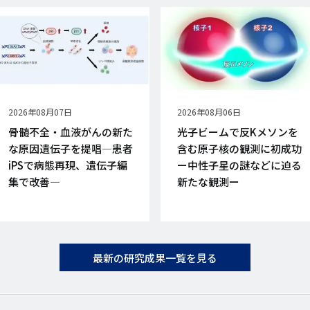
公
2026年08月07日
公
2026年08月06日
開
開
骨髄不全・血液がんの新た
光子ビームで反Kメソンを
日
日
な原因遺伝子を提唱―患者
含む原子核の観測に初成功
iPSで病態再現、遺伝子編
ー中性子星の謎などに迫る
集で改善―
新たな観測ー
最新の研究成果一覧を見る