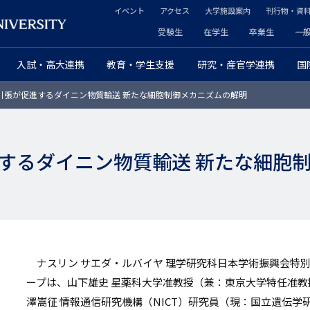
イベント
アクセス
大学施設案内
刊行物・資
ヘ
受験生
在学生
卒業生
一
ヘ
ッ
入試・高大連携
教育・学生支援
研究・産官学連携
国
ッ
ダ
引張が促進するダイニン物質輸送 新たな細胞制御メカニズムの解明
ダ
ー
ー
セ
するダイニン物質輸送 新たな細胞
プ
カ
ラ
ン
イ
ダ
マ
リ
ナスリン サエダ・ルバイヤ 理学研究科日本学術振興会特別
リ
ー
ープは、山下雄史 星薬科大学准教授（兼：東京大学特任准教
澤嵩征 情報通信研究機構（NICT）研究員（現：国立遺伝学
ー