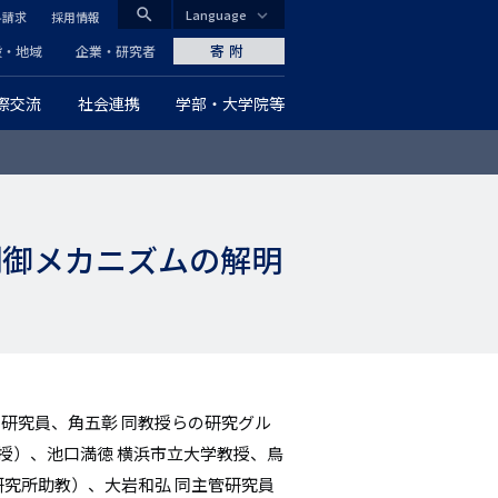
search
Language
料請求
採用情報
CLOSE
寄附
般・地域
企業・研究者
際交流
社会連携
学部・大学院等
グ
ロ
ー
制御メカニズムの解明
バ
ル
ナ
ビ
研究員、角五彰 同教授らの研究グル
ゲ
授）、池口満徳 横浜市立大学教授、鳥
ー
研究所助教）、大岩和弘 同主管研究員