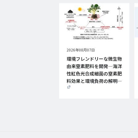
公
2026年08月07日
開
環境フレンドリーな微生物
日
由来窒素肥料を開発―海洋
性紅色光合成細菌の窒素肥
料効果と環境負荷の解明―