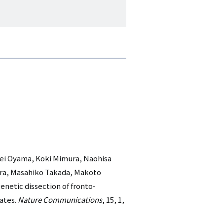
 Kei Oyama, Koki Mimura, Naohisa
ara, Masahiko Takada, Makoto
netic dissection of fronto-
ates.
Nature Communications
, 15, 1,