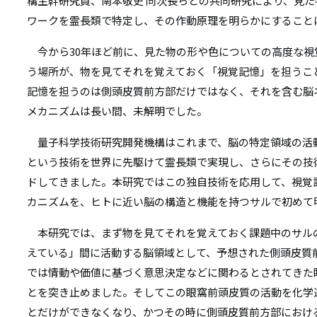
リ
構主幹研究員、南本敬史 同次長らとの共同研究により、見
ワークを霊長類で特定し、その作動原理を明らかにすること
リ
ン
ン
今から30年ほど前に、見た物の形や色についての高度な視
ク
う場所が、物を見てそれを覚えておく「視覚記憶」を担うこ
ク
記憶を担うのは側頭皮質前方部だけではなく、それを含む脳
メカニズムは長い間、未解明でした。
量子科学技術研究開発機構はこれまで、脳の特定領域の活
という技術を世界に先駆けて霊長類で実現し、さらにその技
ドしてきました。本研究ではこの独自技術を応用して、視覚
カニズムを、ヒトに近い脳の構造と機能を持つサルで初めて
本研究では、まず物を見てそれを覚えておく課題中のサル
えている」間に活動する脳領域として、予想された側頭皮質
では情動や価値に基づく意思決定などに関わるとされてきた
とを突き止めました。そしてこの眼窩前頭皮質の活動を化学
とだけができなくなり、かつその時に側頭皮質前方部におけ