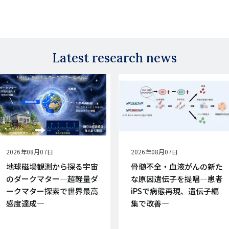
Latest research news
公
2026年08月07日
公
2026年08月07日
開
開
地球磁場観測から探る宇宙
骨髄不全・血液がんの新た
日
日
のダークマター―超軽量ダ
な原因遺伝子を提唱―患者
ークマター探索で世界最高
iPSで病態再現、遺伝子編
感度達成―
集で改善―