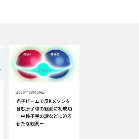
公
2026年08月06日
開
光子ビームで反Kメソンを
日
含む原子核の観測に初成功
ー中性子星の謎などに迫る
新たな観測ー