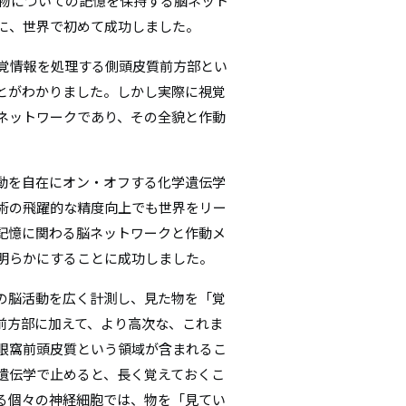
た物についての記憶を保持する脳ネット
シ
に、世界で初めて成功しました。
ョ
覚情報を処理する側頭皮質前方部とい
とがわかりました。しかし実際に視覚
ン
ネットワークであり、その全貌と作動
動を自在にオン・オフする化学遺伝学
術の飛躍的な精度向上でも世界をリー
記憶に関わる脳ネットワークと作動メ
明らかにすることに成功しました。
の脳活動を広く計測し、見た物を「覚
前方部に加えて、より高次な、これま
眼窩前頭皮質という領域が含まれるこ
遺伝学で止めると、長く覚えておくこ
る個々の神経細胞では、物を「見てい