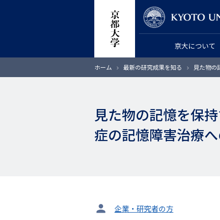
メ
教員検索
イ
ン
京大について
コ
ン
パ
ホーム
最新の研究成果を知る
見た物の
テ
ン
く
ン
ず
ツ
見た物の記憶を保持
に
移
症の記憶障害治療へ
動
タ
企業・研究者の方