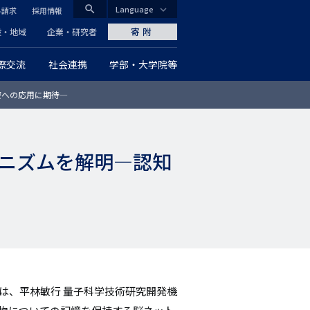
search
Language
料請求
採用情報
CLOSE
寄附
般・地域
企業・研究者
際交流
社会連携
学部・大学院等
グ
療への応用に期待―
ロ
ー
ニズムを解明―認知
バ
ル
ナ
ビ
ゲ
は、平林敏行 量子科学技術研究開発機
ー