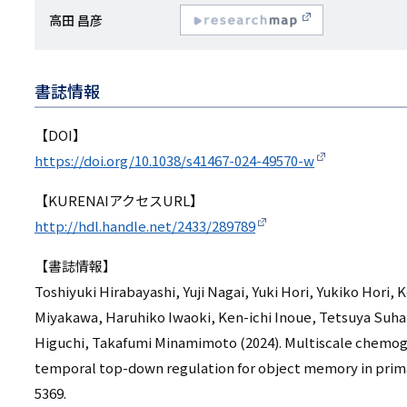
研
高田 昌彦
R
究
esearchmap
者
書誌情報
名
【DOI】
https://doi.org/10.1038/s41467-024-49570-w
【KURENAIアクセスURL】
http://hdl.handle.net/2433/289789
【書誌情報】
Toshiyuki Hirabayashi, Yuji Nagai, Yuki Hori, Yukiko Hori,
Miyakawa, Haruhiko Iwaoki, Ken-ichi Inoue, Tetsuya Suh
Higuchi, Takafumi Minamimoto (2024). Multiscale chemoge
temporal top-down regulation for object memory in prim
5369.