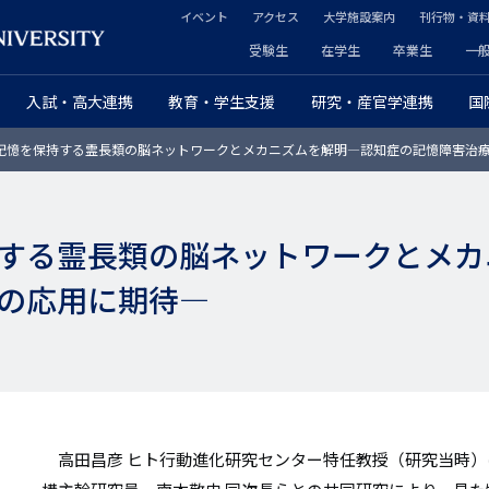
イベント
アクセス
大学施設案内
刊行物・資
ヘ
受験生
在学生
卒業生
一
ヘ
ッ
入試・高大連携
教育・学生支援
研究・産官学連携
国
ッ
ダ
記憶を保持する霊長類の脳ネットワークとメカニズムを解明―認知症の記憶障害治
ダ
ー
ー
セ
する霊長類の脳ネットワークとメカ
プ
カ
の応用に期待―
ラ
ン
イ
ダ
マ
リ
リ
ー
高田昌彦 ヒト行動進化研究センター特任教授（研究当時）
ー