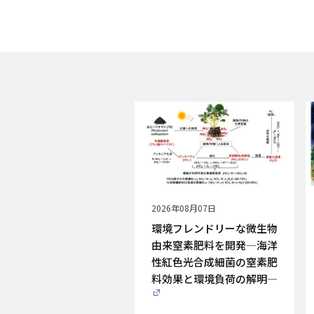
公
2026年08月07日
開
環境フレンドリーな微生物
日
由来窒素肥料を開発―海洋
性紅色光合成細菌の窒素肥
料効果と環境負荷の解明―