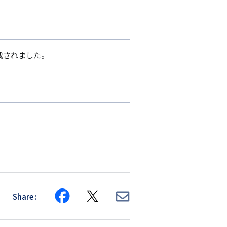
掲載されました。
Share
Share
Share
Share
on
on
via
Facebook
X
E-
mail