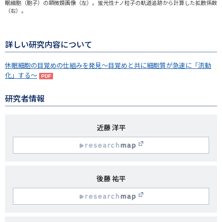
眠細胞（胞子）の顕微鏡画像（左）。蛍光性ナノ粒子の軌道追跡から計算した拡散係数
（右）。
詳しい研究内容について
休眠細胞の目覚めの仕組みを発見〜目覚めと共に細胞質が急速に「流動
化」する〜
研究者情報
研
近藤 洋平
究
R
者
名
esearchmap
研
後藤 祐平
究
R
者
名
esearchmap