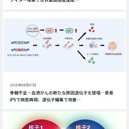
公
2026年08月07日
開
骨髄不全・血液がんの新たな原因遺伝子を提唱―患者
日
iPSで病態再現、遺伝子編集で改善―