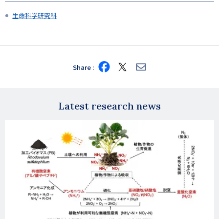
生命科学研究科
Share
Share
Share
Share
on
on
via
Facebook
X
E-
mail
Latest research news