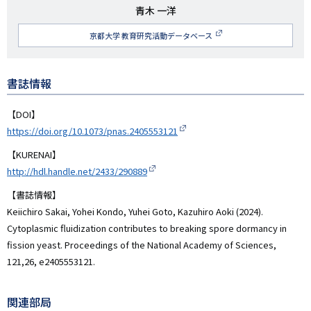
研
青木 一洋
究
京都大学 教育研究活動データベース
者
名
書誌情報
【DOI】
https://doi.org/10.1073/pnas.2405553121
【KURENAI】
http://hdl.handle.net/2433/290889
【書誌情報】
Keiichiro Sakai, Yohei Kondo, Yuhei Goto, Kazuhiro Aoki (2024).
Cytoplasmic fluidization contributes to breaking spore dormancy in
fission yeast. Proceedings of the National Academy of Sciences,
121,26, e2405553121.
関連部局