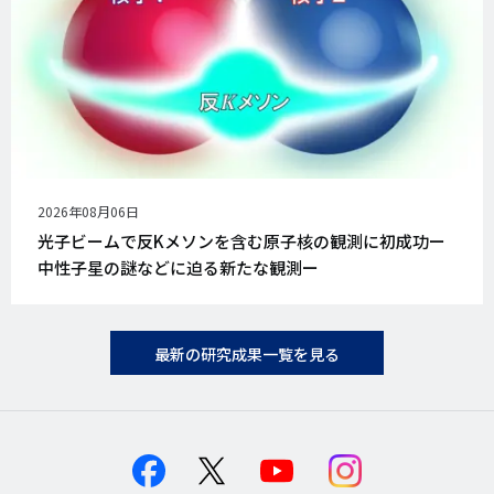
公
2026年08月06日
開
光子ビームで反Kメソンを含む原子核の観測に初成功ー
日
中性子星の謎などに迫る新たな観測ー
最新の研究成果一覧を見る