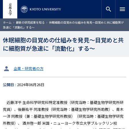
メ
close
サイト内検索
教員検索
イ
search
menu
ン
コ
検索
パ
ホーム
最新の研究成果を知る
休眠細胞の目覚めの仕組みを発見〜目覚めと共に細胞質が
ン
ン
急速に「流動化」する〜
く
テ
ず
ン
休眠細胞の目覚めの仕組みを発見〜目覚めと共
ツ
に細胞質が急速に「流動化」する〜
に
移
動
タ
企業・研究者の方
ー
ゲ
公開日
2024年06月26日
ッ
ト
近藤洋平 生命科学研究科特定准教授（研究当時：基礎生物学研究所研
究員）、後藤祐平 同准教授（研究当時：基礎生物学研究所助教）、青木
一洋 同教授（兼：基礎生物学研究所教授）（研究当時：基礎生物学研究
所教授）、 酒井啓一郎 米国・ニューヨーク市立大学ブルックリン校