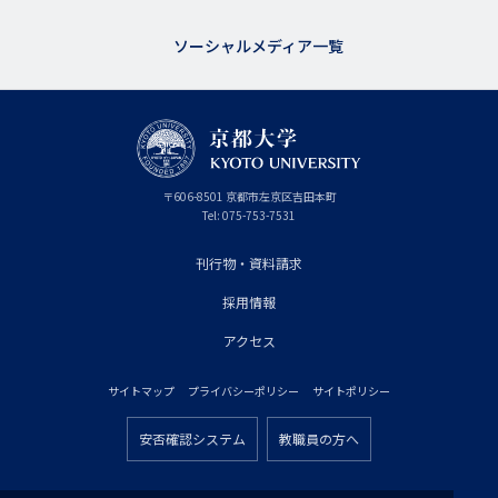
ソーシャルメディア一覧
京
〒
606-8501
京
京都市
左京区吉田本町
都
都
Tel:
075-753-7531
大
府
学
刊行物・資料請求
フ
採用情報
ッ
タ
アクセス
ー
サイトマップ
プライバシーポリシー
サイトポリシー
プ
フ
ラ
安否確認システム
教職員の方へ
ッ
フ
イ
タ
ッ