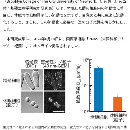
（Brooklyn College of The City University of New York）研究員（研究当
時：基礎生物学研究所研究員）らは、休眠した酵母細胞内の流動性に着
目し、休眠時の細胞質は低い流動性を示すが、目覚めと共に急速に流動
化すること、さらに、この流動化に必要な一連の分子経路を明らかにしま
した。
本研究成果は、2024年6月18日に、国際学術誌「PNAS（米国科学アカ
デミー紀要）」にオンライン掲載されました。
蛍光性ナノ粒子による細胞内の流動性の測定。蛍光性ナノ粒子を発現する増殖細胞と休