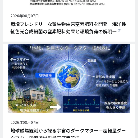
公
2026年08月07日
開
環境フレンドリーな微生物由来窒素肥料を開発―海洋性
日
紅色光合成細菌の窒素肥料効果と環境負荷の解明―
公
2026年08月07日
開
地球磁場観測から探る宇宙のダークマター―超軽量ダー
日
クマター探索で世界最高感度達成―