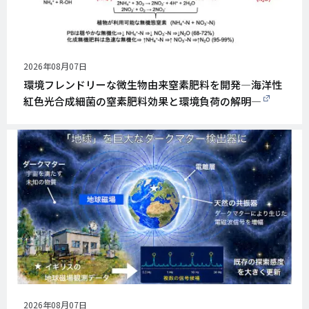
公
2026年08月07日
開
環境フレンドリーな微生物由来窒素肥料を開発―海洋性
日
紅色光合成細菌の窒素肥料効果と環境負荷の解明―
公
2026年08月07日