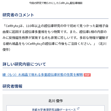
今回の研究で明らかにしたCeRh
As
超伝導相図
2
2
研究者のコメント
「CeRh
As
は、110年以上の超伝導研究の中で初めて見つかった副格子自
2
2
由度に起因する超伝導多重相をもつ物質です。また、超伝導1相の内部の
みに反強磁性秩序が実現する点も非常に珍しいです。多彩な物理が躍動す
る縺れ結晶をもつCeRh
As
の超伝導に今後もご注目ください。」（北川
2
2
俊作）
詳しい研究内容について
縺（もつ）れ結晶で現れる多重超伝導状態の性質を解明
研究者情報
研
北川 俊作
究
京都大学 教育研究活動データベース