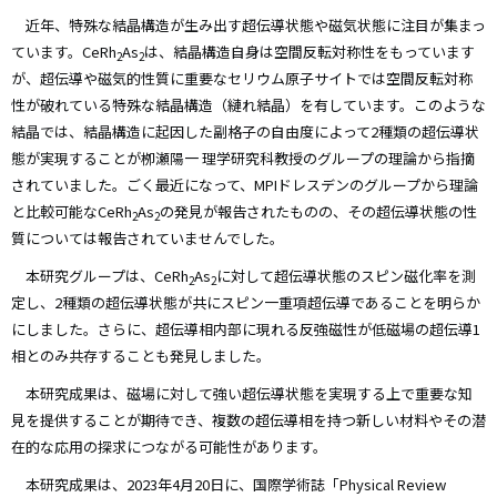
近年、特殊な結晶構造が生み出す超伝導状態や磁気状態に注目が集まっ
ています。CeRh
As
は、結晶構造自身は空間反転対称性をもっています
2
2
が、超伝導や磁気的性質に重要なセリウム原子サイトでは空間反転対称
性が破れている特殊な結晶構造（縺れ結晶）を有しています。このような
結晶では、結晶構造に起因した副格子の自由度によって2種類の超伝導状
態が実現することが栁瀬陽一 理学研究科教授のグループの理論から指摘
されていました。ごく最近になって、MPIドレスデンのグループから理論
と比較可能なCeRh
As
の発見が報告されたものの、その超伝導状態の性
2
2
質については報告されていませんでした。
本研究グループは、CeRh
As
に対して超伝導状態のスピン磁化率を測
2
2
定し、2種類の超伝導状態が共にスピン一重項超伝導であることを明らか
にしました。さらに、超伝導相内部に現れる反強磁性が低磁場の超伝導1
相とのみ共存することも発見しました。
本研究成果は、磁場に対して強い超伝導状態を実現する上で重要な知
見を提供することが期待でき、複数の超伝導相を持つ新しい材料やその潜
在的な応用の探求につながる可能性があります。
本研究成果は、2023年4月20日に、国際学術誌「Physical Review