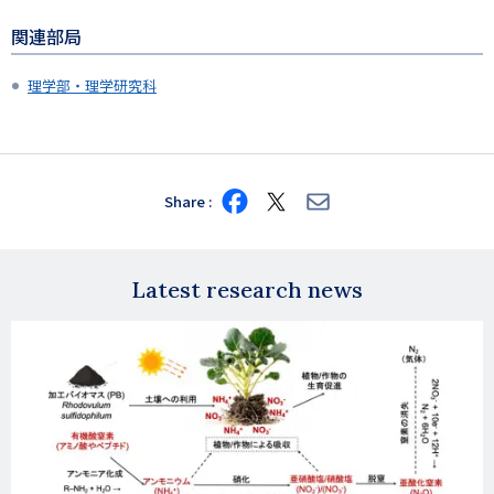
関連部局
理学部・理学研究科
Share
Share
Share
Share
on
on
via
Facebook
X
E-
mail
Latest research news