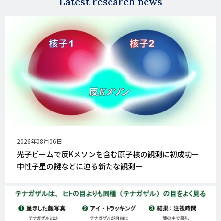
Latest research news
公
2026年08月06日
開
光子ビームで反Kメソンを含む原子核の観測に初成功ー
日
中性子星の謎などに迫る新たな観測ー