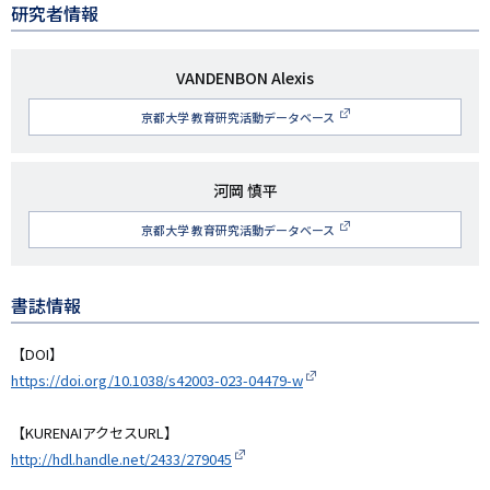
研究者情報
研
VANDENBON Alexis
究
京都大学 教育研究活動データベース
者
名
研
河岡 慎平
究
京都大学 教育研究活動データベース
者
名
書誌情報
【DOI】
https://doi.org/10.1038/s42003-023-04479-w
【KURENAIアクセスURL】
http://hdl.handle.net/2433/279045