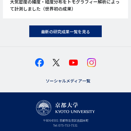
大気密度の緯度・経度分布をトモグラフィー解析によっ
て計測しました（世界初の成果）
最新の研究成果一覧を見る
ソーシャルメディア一覧
京
〒
606-8501
京
京都市
左京区吉田本町
都
都
Tel:
075-753-7531
大
府
学