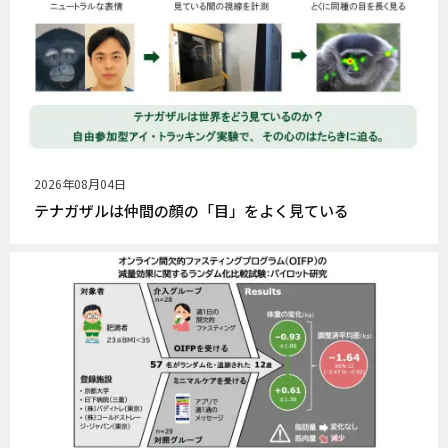
公
2026年08月04日
開
テナガザルは仲間の顔の「目」をよく見ている
日