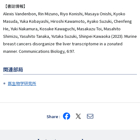
【書誌情報】
Alexis Vandenbon, Rin Mizuno, Riyo Konishi, Masaya Onishi, Kyoko
Masuda, Yuka Kobayashi, Hiroshi Kawamoto, Ayako Suzuki, Chenfeng
He, Yuki Nakamura, Kosuke Kawaguchi, Masakazu Toi, Masahito
Shimizu, Yasuhito Tanaka, Yutaka Suzuki, Shinpei Kawaoka (2023). Murine
breast cancers disorganize the liver transcriptome in a zonated
manner. Communications Biology, 6:97.
関連部局
医生物学研究所
Share
Share
Share
Share
on
on
via
Facebook
X
E-
mail