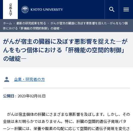
メ
close
サイト内検索
教員検索
イ
search
menu
ン
コ
検索
パ
ホーム
最新の研究成果を知る
がんが宿主の臓器に及ぼす悪影響を捉えた―がんをもつ個
ン
ン
体における「肝機能の空間的制御」の破綻―
く
テ
ず
ン
がんが宿主の臓器に及ぼす悪影響を捉えた―が
ツ
んをもつ個体における「肝機能の空間的制御」
に
移
の破綻―
動
タ
企業・研究者の方
ー
ゲ
公開日
2023年02月01日
ッ
ト
がんは宿主個体の肝臓にさまざまな悪影響を及ぼします。しかし、その
全貌は未だ明らかではありません。特に、肝臓の空間的遺伝子発現パタ
ーン－肝臓には、栄養や酸素の勾配に応じて空間的に遺伝子発現を変化さ