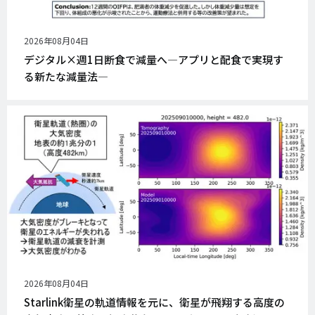
公
2026年08月04日
開
デジタル×週1日断食で減量へ―アプリと配食で実現す
日
る新たな減量法―
公
2026年08月04日
開
Starlink衛星の軌道情報を元に、衛星が飛翔する高度の
日