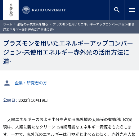
メ
close
サイト内検索
教員検索
イ
search
menu
ン
コ
検索
パ
ホーム
最新の研究成果を知る
プラズモンを用いたエネルギーアップコンバージョン-未使
ン
ン
用エネルギー赤外光の活用方法に道-
く
テ
ず
ン
プラズモンを用いたエネルギーアップコンバー
ツ
ジョン-未使用エネルギー赤外光の活用方法に
に
移
道-
動
タ
企業・研究者の方
ー
ゲ
公開日
2022年10月19日
ッ
ト
太陽エネルギーのおよそ半分を占める赤外域の太陽光の有効利用の実
現は、人類に新たなクリーンで持続可能なエネルギー資源をもたらしま
す。一方で、赤外光のエネルギーは可視光と比べると低く、赤外光を人類