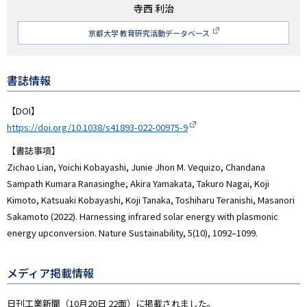
研
寺西 利治
究
京都大学 教育研究活動データベース
者
名
書誌情報
【DOI】
https://doi.org/10.1038/s41893-022-00975-9
【書誌事項】
Zichao Lian, Yoichi Kobayashi, Junie Jhon M. Vequizo, Chandana
Sampath Kumara Ranasinghe, Akira Yamakata, Takuro Nagai, Koji
Kimoto, Katsuaki Kobayashi, Koji Tanaka, Toshiharu Teranishi, Masanori
Sakamoto (2022). Harnessing infrared solar energy with plasmonic
energy upconversion. Nature Sustainability, 5(10), 1092–1099.
メディア掲載情報
日刊工業新聞（10月20日 22面）に掲載されました。