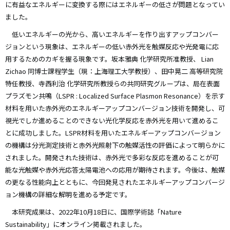
に有益なエネルギーに変換する際にはエネルギーの低さが問題となってい
ました。
低いエネルギーの光から、高いエネルギーを作り出すアップコンバー
ジョンという現象は、エネルギーの低い赤外光を触媒反応や光発電に応
用するためのカギを握る現象です。坂本雅典 化学研究所准教授、 Lian
Zichao 同博士課程学生（現：上海理工大学教授）、田中晃二 高等研究院
特任教授、寺西利治 化学研究所教授らの共同研究グループは、局在表面
プラズモン共鳴（LSPR : Localized Surface Plasmon Resonance）を示す
材料を用いた赤外光のエネルギーアップコンバージョン技術を開発し、可
視光でしか進めることのできない光化学反応を赤外光を用いて進めるこ
とに成功しました。LSPR材料を用いたエネルギーアップコンバージョン
の機構は分光測定技術と赤外光照射下の触媒活性の評価によって明らかに
されました。開発された技術は、赤外光で多彩な反応を進めることが可
能な光触媒や赤外光応答太陽電池への応用が期待されます。今後は、触媒
の更なる性能向上とともに、今回発見されたエネルギーアップコンバージ
ョン機構の詳細な解明を進める予定です。
本研究成果は、2022年10月18日に、国際学術誌「Nature
Sustainability」にオンライン掲載されました。