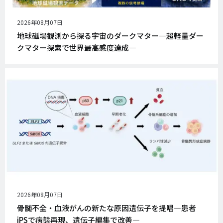
公
2026年08月07日
開
地球磁場観測から探る宇宙のダークマター―超軽量ダー
日
クマター探索で世界最高感度達成―
公
2026年08月07日
開
骨髄不全・血液がんの新たな原因遺伝子を提唱―患者
日
iPSで病態再現、遺伝子編集で改善―