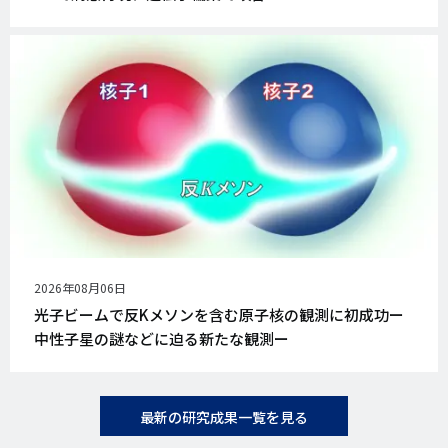
公
2026年08月06日
開
光子ビームで反Kメソンを含む原子核の観測に初成功ー
日
中性子星の謎などに迫る新たな観測ー
最新の研究成果一覧を見る