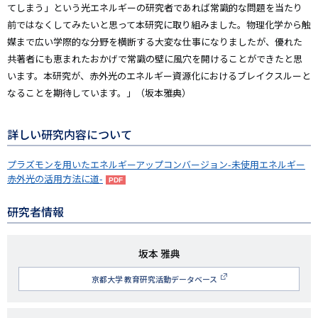
てしまう」という光エネルギーの研究者であれば常識的な問題を当たり
前ではなくしてみたいと思って本研究に取り組みました。物理化学から触
媒まで広い学際的な分野を横断する大変な仕事になりましたが、優れた
共著者にも恵まれたおかげで常識の壁に風穴を開けることができたと思
います。本研究が、赤外光のエネルギー資源化におけるブレイクスルーと
なることを期待しています。」（坂本雅典）
詳しい研究内容について
プラズモンを用いたエネルギーアップコンバージョン-未使用エネルギー
赤外光の活用方法に道-
研究者情報
研
坂本 雅典
究
京都大学 教育研究活動データベース
者
名