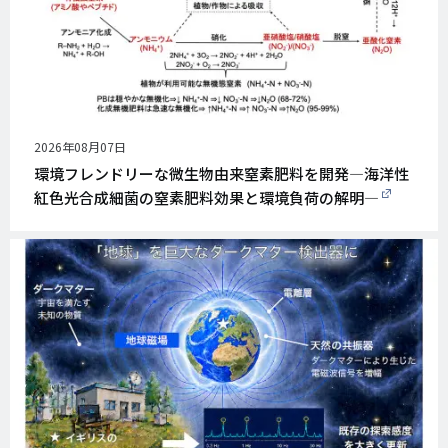
公
2026年08月07日
開
環境フレンドリーな微生物由来窒素肥料を開発―海洋性
日
紅色光合成細菌の窒素肥料効果と環境負荷の解明―