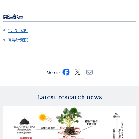
関連部局
化学研究所
高等研究院
Share
Share
Share
Share
on
on
via
Facebook
X
E-
mail
Latest research news