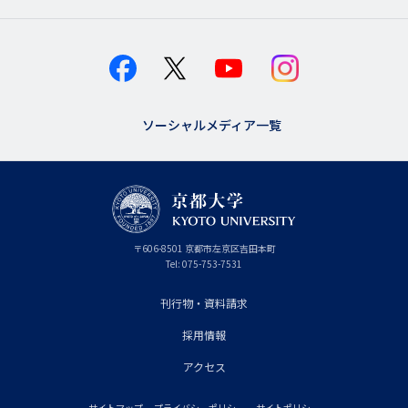
ソーシャルメディア一覧
京
〒
606-8501
京
京都市
左京区吉田本町
都
都
Tel:
075-753-7531
大
府
学
刊行物・資料請求
フ
採用情報
ッ
タ
アクセス
ー
サイトマップ
プライバシーポリシー
サイトポリシー