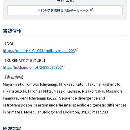
研
今村 公紀
究
京都大学 教育研究活動データベース
者
名
書誌情報
【DOI】
https://doi.org/10.1093/molbev/msac208
【KURENAIアクセスURL】
http://hdl.handle.net/2433/276802
【書誌情報】
Mayu Hirata, Tomoko Ichiyanagi, Hirokazu Katoh, Takuma Hashimoto,
Hikaru Suzuki, Hirohisa Nitta, Masaki Kawase, Risako Nakai, Masanori
Imamura, Kenji Ichiyanagi (2022). Sequence divergence and
retrotransposon insertion underlie interspecific epigenetic differences
in primates. Molecular Biology and Evolution, 39(10):msac208.
関連部局