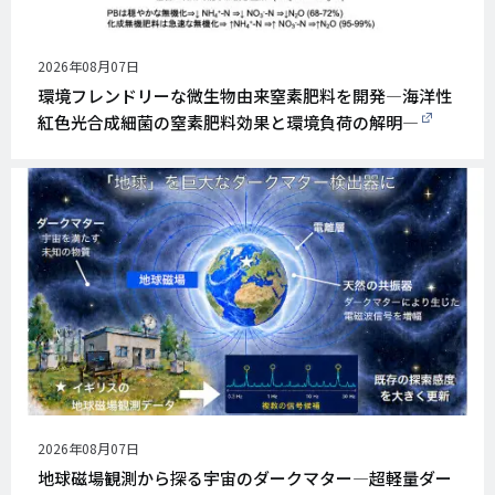
公
2026年08月07日
開
環境フレンドリーな微生物由来窒素肥料を開発―海洋性
日
紅色光合成細菌の窒素肥料効果と環境負荷の解明―
公
2026年08月07日
開
地球磁場観測から探る宇宙のダークマター―超軽量ダー
日