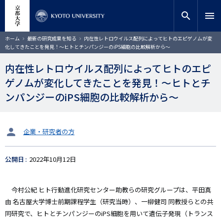
メ
close
サイト内検索
教員検索
イ
search
menu
ン
コ
検索
パ
ホーム
最新の研究成果を知る
内在性レトロウイルス配列によってヒトのエピゲノムが変
ン
ン
化してきたことを発見！～ヒトとチンパンジーのiPS細胞の比較解析から～
く
テ
ず
ン
内在性レトロウイルス配列によってヒトのエピ
ツ
ゲノムが変化してきたことを発見！～ヒトとチ
に
移
ンパンジーのiPS細胞の比較解析から～
動
タ
企業・研究者の方
ー
ゲ
公開日
2022年10月12日
ッ
ト
今村公紀 ヒト行動進化研究センター助教らの研究グループは、平田真
由 名古屋大学博士前期課程学生（研究当時）、一柳健司 同教授らとの共
同研究で、ヒトとチンパンジーのiPS細胞を用いて遺伝子発現（トランス