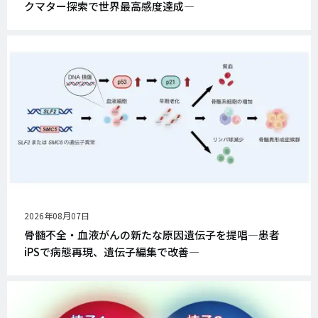
クマター探索で世界最高感度達成―
公
2026年08月07日
開
骨髄不全・血液がんの新たな原因遺伝子を提唱―患者
日
iPSで病態再現、遺伝子編集で改善―