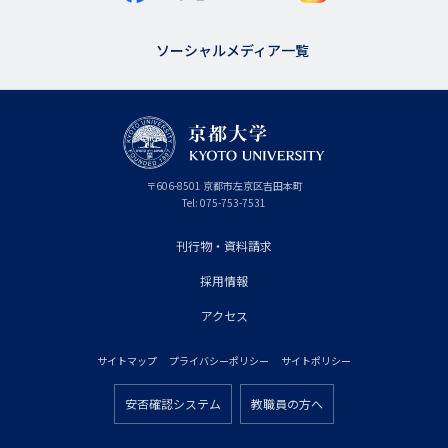
ソーシャルメディア一覧
京
〒
606-8501
京
京都市
左京区吉田本町
都
都
Tel:
075-753-7531
大
府
学
刊行物・資料請求
フ
採用情報
ッ
タ
アクセス
ー
サイトマップ
プライバシーポリシー
サイトポリシー
プ
フ
ラ
安否確認システム
教職員の方へ
ッ
フ
イ
タ
ッ