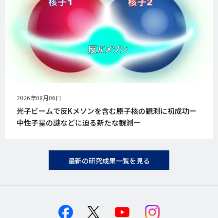
公
2026年08月06日
開
光子ビームで反Kメソンを含む原子核の観測に初成功ー
日
中性子星の謎などに迫る新たな観測ー
最新の研究成果一覧を見る