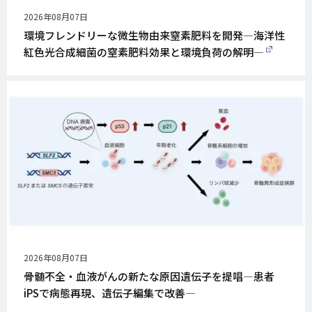
公
2026年08月07日
開
環境フレンドリーな微生物由来窒素肥料を開発―海洋性
日
紅色光合成細菌の窒素肥料効果と環境負荷の解明―
公
2026年08月07日
開
骨髄不全・血液がんの新たな原因遺伝子を提唱―患者
日
iPSで病態再現、遺伝子編集で改善―