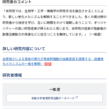
研究者のコメント
「本研究では、生物学・工学・情報学の研究手法を融合させることによ
り、新しい老化メカニズムを解明することができました。多くの異分野の
研究者から技術を学び、互いに時間をかけて理解しあうことで、オリジナ
リティーの高い研究成果が得られたと思います。本研究の成果が高齢者の
創傷治癒能力の改善などに役立つことを期待しています。」（一條遼）
詳しい研究内容について
血管減少による真皮の硬化が表皮幹細胞の加齢変容を誘導する―皮膚老
化メカニズムの一端を解明―
研究者情報
研
一條 遼
究
京都大学 教育研究活動データベース
者
名