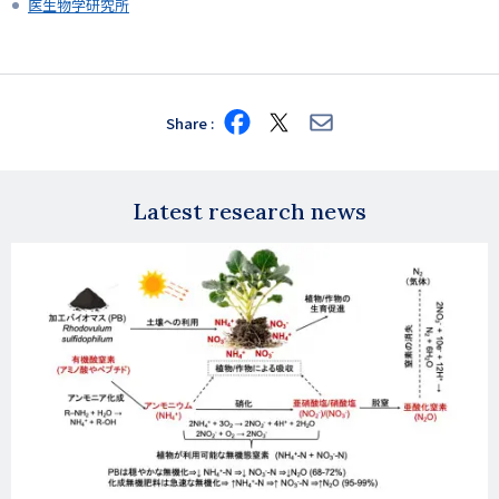
医生物学研究所
Share
Share
Share
Share
on
on
via
Facebook
X
E-
mail
Latest research news