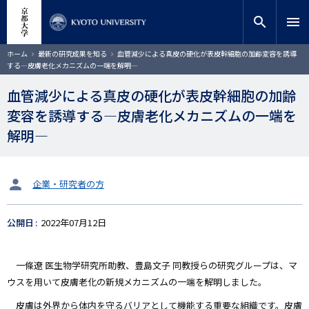
メ
close
サイト内検索
教員検索
イ
search
menu
ン
コ
検索
パ
ホーム
最新の研究成果を知る
血管減少による真皮の硬化が表皮幹細胞の加齢変容を誘導
ン
ン
する―皮膚老化メカニズムの一端を解明―
く
テ
ず
ン
血管減少による真皮の硬化が表皮幹細胞の加齢
ツ
変容を誘導する―皮膚老化メカニズムの一端を
に
移
解明―
動
タ
企業・研究者の方
ー
ゲ
公開日
2022年07月12日
ッ
ト
一條遼 医生物学研究所助教、豊島文子 同教授らの研究グループは、マ
ウスを用いて皮膚老化の新規メカニズムの一端を解明しました。
皮膚は外界から体内を守るバリアとして機能する重要な組織です。皮膚