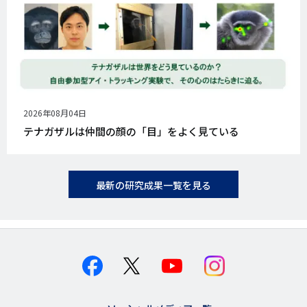
公
2026年08月04日
開
テナガザルは仲間の顔の「目」をよく見ている
日
最新の研究成果一覧を見る