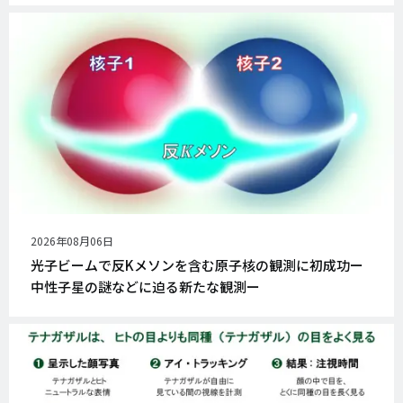
公
2026年08月06日
開
光子ビームで反Kメソンを含む原子核の観測に初成功ー
日
中性子星の謎などに迫る新たな観測ー