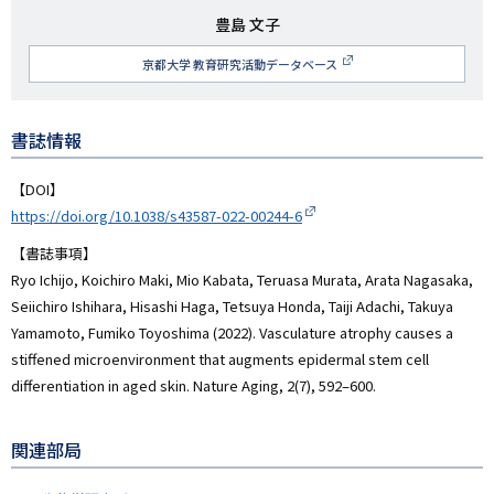
研
豊島 文子
究
京都大学 教育研究活動データベース
者
名
書誌情報
【DOI】
https://doi.org/10.1038/s43587-022-00244-6
【書誌事項】
Ryo Ichijo, Koichiro Maki, Mio Kabata, Teruasa Murata, Arata Nagasaka,
Seiichiro Ishihara, Hisashi Haga, Tetsuya Honda, Taiji Adachi, Takuya
Yamamoto, Fumiko Toyoshima (2022). Vasculature atrophy causes a
stiffened microenvironment that augments epidermal stem cell
differentiation in aged skin. Nature Aging, 2(7), 592–600.
関連部局