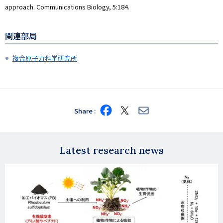
approach. Communications Biology, 5:184.
関連部局
複合原子力科学研究所
Share
Share
Share
Share
on
on
via
Facebook
X
E-
mail
Latest research news