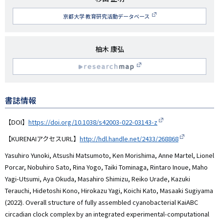
究
京都大学 教育研究活動データベース
者
名
研
柚木 康弘
究
R
者
名
esearchmap
書誌情報
【DOI】
https://doi.org/10.1038/s42003-022-03143-z
【KURENAIアクセスURL】
http://hdl.handle.net/2433/268868
Yasuhiro Yunoki, Atsushi Matsumoto, Ken Morishima, Anne Martel, Lionel
Porcar, Nobuhiro Sato, Rina Yogo, Taiki Tominaga, Rintaro Inoue, Maho
Yagi-Utsumi, Aya Okuda, Masahiro Shimizu, Reiko Urade, Kazuki
Terauchi, Hidetoshi Kono, Hirokazu Yagi, Koichi Kato, Masaaki Sugiyama
(2022). Overall structure of fully assembled cyanobacterial KaiABC
circadian clock complex by an integrated experimental-computational