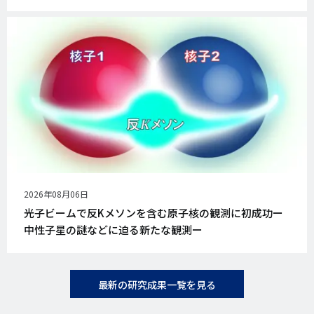
公
2026年08月06日
開
光子ビームで反Kメソンを含む原子核の観測に初成功ー
日
中性子星の謎などに迫る新たな観測ー
最新の研究成果一覧を見る