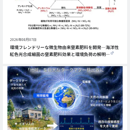
公
2026年08月07日
開
環境フレンドリーな微生物由来窒素肥料を開発―海洋性
日
紅色光合成細菌の窒素肥料効果と環境負荷の解明―