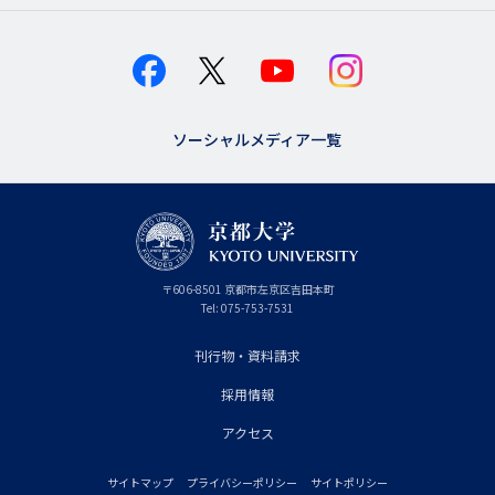
ソーシャルメディア一覧
京
〒
606-8501
京
京都市
左京区吉田本町
都
都
Tel:
075-753-7531
大
府
学
刊行物・資料請求
フ
採用情報
ッ
タ
アクセス
ー
サイトマップ
プライバシーポリシー
サイトポリシー