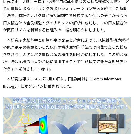
研究グループは、中性子・X線小角散乱をはじめとした複数の実験データ
と計算機によるモデリングおよびシミュレーション技法を統合した解析
手法で、時計タンパク質が振動周期中で形成する24個もの分子からなる
巨大複合体の全長構造とダイナミクスの解析に成功し、この巨大複合体
が概日リズムを制御する仕組みの一端を明らかにしました。
本研究は実験科学と計算科学の発展と統合によって、X線結晶構造解析
や低温電子顕微鏡といった既存の構造生物学手法では困難であった揺ら
ぎを含む巨大タンパク質複合体の構造を明らかにしました。この統合解
析手法は同様の巨大複合体に適用することで生命科学に新たな知見をも
たらすと期待されています。
本研究成果は、2022年3月10日に、国際学術誌「Communications
Biology」にオンライン掲載されました。