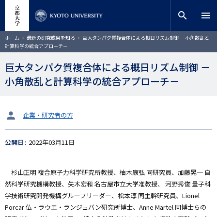
メ
close
サイト内検索
教員検索
イ
search
menu
ン
コ
検索
パ
ホーム
最新の研究成果を知る
巨大タンパク質複合体による概日リズム制御 －小角散乱と
ン
ン
計算科学の統合アプローチ－
く
テ
ず
ン
巨大タンパク質複合体による概日リズム制御 －
ツ
小角散乱と計算科学の統合アプローチ－
に
移
動
タ
企業・研究者の方
ー
ゲ
公開日
2022年03月11日
ッ
ト
杉山正明 複合原子力科学研究所教授、柚木康弘 同研究員、加藤晃一 自
然科学研究機構教授、矢木宏和 名古屋市立大学准教授、 河野秀俊 量子科
学技術研究開発機構グループリーダー、松本淳 同主幹研究員、Lionel
Porcar 仏・ラウエ・ランジュバン研究所博士、Anne Martel 同博士らの