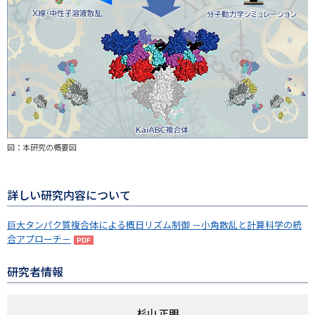
図：本研究の概要図
詳しい研究内容について
巨大タンパク質複合体による概日リズム制御 －小角散乱と計算科学の統
合アプローチ－
研究者情報
研
杉山 正明