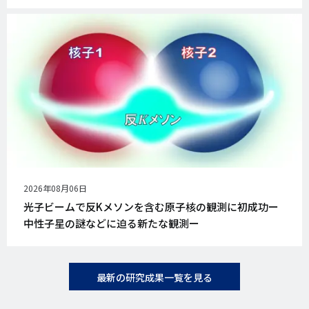
公
2026年08月06日
開
光子ビームで反Kメソンを含む原子核の観測に初成功ー
日
中性子星の謎などに迫る新たな観測ー
最新の研究成果一覧を見る