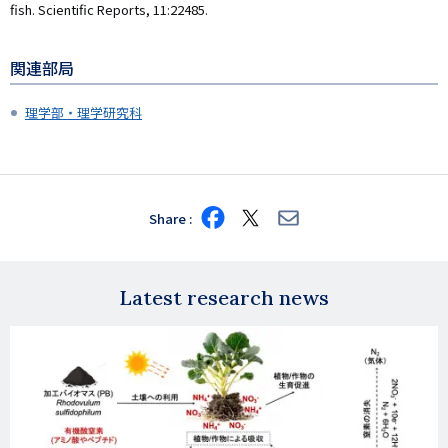
fish. Scientific Reports, 11:22485.
関連部局
理学部・理学研究科
Share
Share
Share
Share
on
on
via
Facebook
X
E-
mail
Latest research news