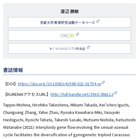
研
渡辺 勝敏
究
京都大学 教育研究活動データベース
者
名
O
RCID
R
esearchmap
書誌情報
【DOI】
https://doi.org/10.1038/s41598-021-01754-w
【KURENAIアクセスURL】
http://hdl.handle.net/2433/266112
Tappei Mishina, Hirohiko Takeshima, Mikumi Takada, Kei’ichiro Iguchi,
Chunguang Zhang, Yahui Zhao, Ryouka Kawahara-Miki, Yasuyuki
Hashiguchi, Ryoichi Tabata, Takeshi Sasaki, Mutsumi Nishida, Katsutoshi
Watanabe (2021). Interploidy gene flow involving the sexual-asexual
cycle facilitates the diversification of gynogenetic triploid Carassius