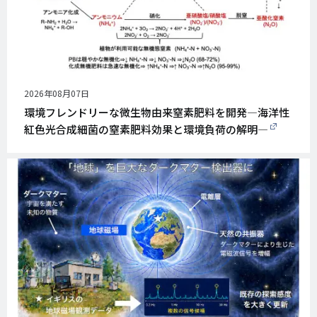
公
2026年08月07日
開
環境フレンドリーな微生物由来窒素肥料を開発―海洋性
日
紅色光合成細菌の窒素肥料効果と環境負荷の解明―