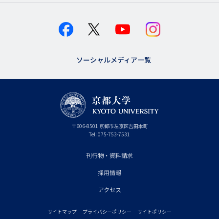
ソーシャルメディア一覧
京
〒
606-8501
京
京都市
左京区吉田本町
都
都
Tel:
075-753-7531
大
府
学
刊行物・資料請求
フ
採用情報
ッ
タ
アクセス
ー
サイトマップ
プライバシーポリシー
サイトポリシー