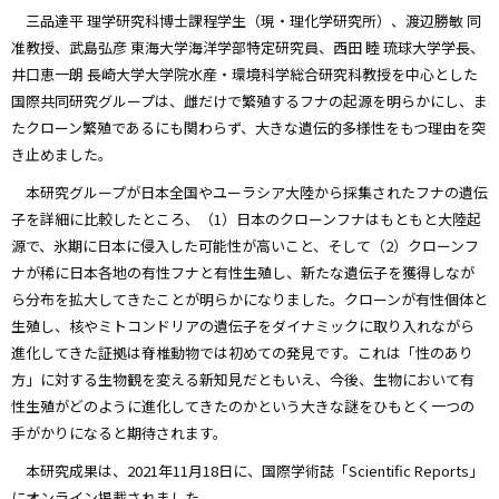
三品達平 理学研究科博士課程学生（現・理化学研究所）、渡辺勝敏 同
准教授、武島弘彦 東海大学海洋学部特定研究員、西田 睦 琉球大学学長、
井口恵一朗
長崎大学
大学院水産・環境科学総合研究科教授
を中心とした
国際共同研究グループは、雌だけで繁殖するフナの起源を明らかにし、ま
たクローン繁殖であるにも関わらず、大きな遺伝的多様性をもつ理由を突
き止めました。
本研究グループが日本全国やユーラシア大陸から採集されたフナの遺伝
子を詳細に比較したところ、（1）日本のクローンフナはもともと大陸起
源で、氷期に日本に侵入した可能性が高いこと、そして（2）クローンフ
ナが稀に日本各地の有性フナと有性生殖し、新たな遺伝子を獲得しなが
ら分布を拡大してきたことが明らかになりました。
クローンが有性個体と
生殖し、核やミトコンドリアの遺伝子をダイナミックに取り入れながら
進化してきた証拠は脊椎動物では初めての発見です。これは「性のあり
方」に対する生物観を変える新知見だともいえ、今後、生物において有
性生殖がどのように進化してきたのかという大きな謎をひもとく一つの
手がかりになると期待されます。
本研究成果は、2021年11月18日に、国際学術誌「Scientific Reports」
にオンライン掲載されました。