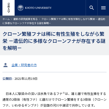
メ
close
サイト内検索
教員検索
イ
search
menu
ン
コ
検索
パ
ホーム
最新の研究成果を知る
クローン繁殖フナは稀に有性生殖をしながら繁栄 －遺伝的
ン
ン
に多様なクローンフナが存在する謎を解明－
く
テ
ず
ン
クローン繁殖フナは稀に有性生殖をしながら繁
ツ
栄 －遺伝的に多様なクローンフナが存在する謎
に
移
を解明－
動
タ
企業・研究者の方
ー
ゲ
公開日
2021年11月19日
ッ
ト
※
日本人に馴染みの深い淡水魚であるフナ
は、雄と雌で有性生殖をする
通常の2倍体（有性フナ）と雌だけでクローン繁殖をする3倍体（クローン
フナ、いわゆるギンブナ）が全国の河川や湖沼で共存しています。