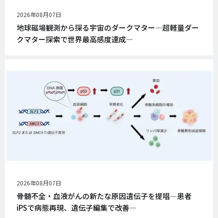
公
2026年08月07日
開
地球磁場観測から探る宇宙のダークマター―超軽量ダー
日
クマター探索で世界最高感度達成―
公
2026年08月07日
開
骨髄不全・血液がんの新たな原因遺伝子を提唱―患者
日
iPSで病態再現、遺伝子編集で改善―