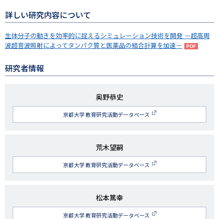
詳しい研究内容について
生体分子の動きを効率的に捉えるシミュレーション技術を開発 －超高周
波超音波照射によってタンパク質と医薬品の結合計算を加速－
研究者情報
研
奥野恭史
究
京都大学 教育研究活動データベース
者
名
研
荒木望嗣
究
京都大学 教育研究活動データベース
者
名
研
松本篤幸
究
京都大学 教育研究活動データベース