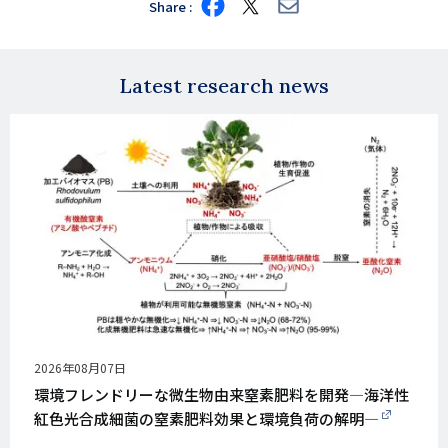
Share
Share
Share
Share
on
on
via
Facebook
X
E-
mail
Latest research news
公
2026年08月07日
開
環境フレンドリーな微生物由来窒素肥料を開発―海洋性
日
紅色光合成細菌の窒素肥料効果と環境負荷の解明―