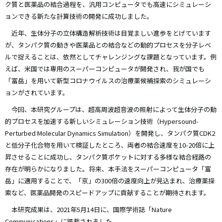
ク質と医薬品の結合過程を、汎用コンピュータでも高速にシミュレーシ
ョンできる新たな計算技術の開発に成功しました。
近年、生体分子の立体構造解析技術は目覚ましい進歩をとげています
が、タンパク質の動きや医薬品との結合などの動的プロセスを分子レベ
ルで捉えることは、依然としてチャレンジングな課題となっています。例
えば、米国では専用のスーパーコンピュータが開発され、我が国でも
「富岳」を用いて新型コロナウイルスの治療薬候補探索のシミュレーシ
ョンがされています。
今回、本研究グループは、超高周波超音波の照射によって生体分子の動
的プロセスを加速する新しいシミュレーション技術（Hypersound-
Perturbed Molecular Dynamics Simulation）を開発し、タンパク質CDK2
と低分子化合物を用いて検証したところ、両者の結合速度を10-20倍に上
昇させることに成功し、タンパク質ポケットに対する多様な結合経路の
存在が明らかになりました。将来、本手法をスーパーコンピュータ「富
岳」に適用することで、「京」の300倍の速度向上が見込まれ、治療薬探
索など、医薬品開発のスピードアップに貢献することが期待されます。
本研究成果は、2021年5月14日に、国際学術誌「Nature
Communications」に掲載されました。