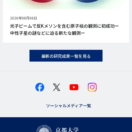
公
2026年08月06日
開
光子ビームで反Kメソンを含む原子核の観測に初成功ー
日
中性子星の謎などに迫る新たな観測ー
最新の研究成果一覧を見る
ソーシャルメディア一覧