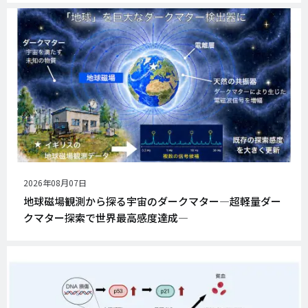
公
2026年08月07日
開
地球磁場観測から探る宇宙のダークマター―超軽量ダー
日
クマター探索で世界最高感度達成―