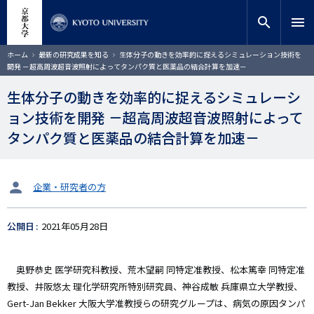
メ
close
サイト内検索
教員検索
イ
search
menu
ン
コ
検索
パ
ホーム
最新の研究成果を知る
生体分子の動きを効率的に捉えるシミュレーション技術を
ン
ン
開発 －超高周波超音波照射によってタンパク質と医薬品の結合計算を加速－
く
テ
ず
ン
生体分子の動きを効率的に捉えるシミュレーシ
ツ
ョン技術を開発 －超高周波超音波照射によって
に
移
タンパク質と医薬品の結合計算を加速－
動
タ
企業・研究者の方
ー
ゲ
公開日
2021年05月28日
ッ
ト
奥野恭史 医学研究科教授、荒木望嗣 同特定准教授、松本篤幸 同特定准
教授、井阪悠太 理化学研究所特別研究員、神谷成敏 兵庫県立大学教授、
Gert-Jan Bekker 大阪大学准教授らの研究グループは、病気の原因タンパ