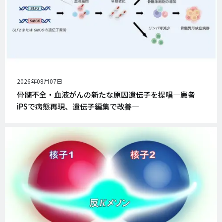
公
2026年08月07日
開
骨髄不全・血液がんの新たな原因遺伝子を提唱―患者
日
iPSで病態再現、遺伝子編集で改善―