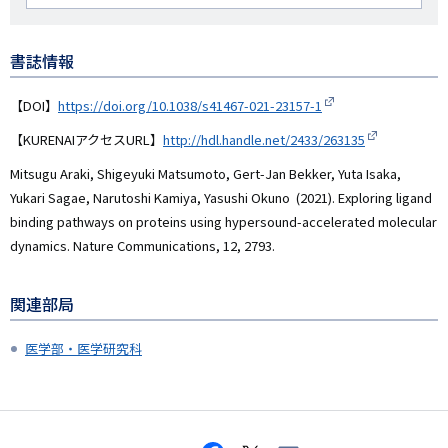
者
名
書誌情報
【DOI】
https://doi.org/10.1038/s41467-021-23157-1
【KURENAIアクセスURL】
http://hdl.handle.net/2433/263135
Mitsugu Araki, Shigeyuki Matsumoto, Gert-Jan Bekker, Yuta Isaka,
Yukari Sagae, Narutoshi Kamiya, Yasushi Okuno (2021). Exploring ligand
binding pathways on proteins using hypersound-accelerated molecular
dynamics. Nature Communications, 12, 2793.
関連部局
医学部・医学研究科