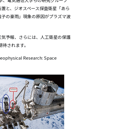
学、電気通信大学らの研究グループ
シ
装置と、ジオスペース探査衛星「あら
電子の豪雨」現象の原因がプラズマ波
ョ
ン
天気予報、さらには、人工衛星の保護
期待されます。
sical Research: Space