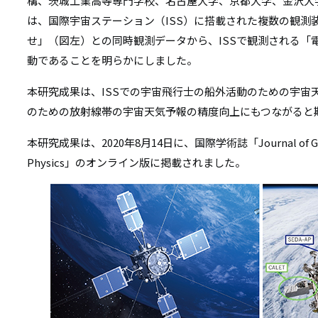
リ
構、茨城工業高等専門学校、名古屋大学、京都大学、金沢大
は、国際宇宙ステーション（ISS）に搭載された複数の観測
リ
ン
せ」（図左）との同時観測データから、ISSで観測される「
ン
ク
動であることを明らかにしました。
ク
本研究成果は、ISSでの宇宙飛行士の船外活動のための宇宙
のための放射線帯の宇宙天気予報の精度向上にもつながると
本研究成果は、2020年8月14日に、国際学術誌「Journal of Geophy
Physics」のオンライン版に掲載されました。