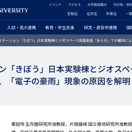
イベント
アクセス
大学施設案内
刊行物・資
ヘ
受験生
在学生
卒業生
一
ヘ
ッ
入試・高大連携
教育・学生支援
研究・産官学連携
国
ッ
ダ
ステーション「きぼう」日本実験棟とジオスペース探査衛星「あらせ」での観測によ
ダ
ー
ー
セ
ン「きぼう」日本実験棟とジオスペ
プ
カ
、「電子の豪雨」現象の原因を解明
ラ
ン
イ
ダ
マ
リ
リ
ー
栗田怜 生存圏研究所准教授、片岡龍峰 国立極地研究所准教
ー