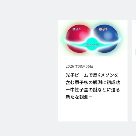
公
2026年08月06日
開
光子ビームで反Kメソンを
日
含む原子核の観測に初成功
ー中性子星の謎などに迫る
新たな観測ー