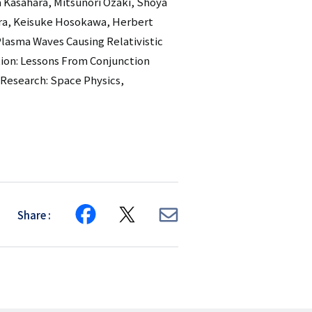
a Kasahara, Mitsunori Ozaki, Shoya
ra, Keisuke Hosokawa, Herbert
Plasma Waves Causing Relativistic
tion: Lessons From Conjunction
 Research: Space Physics,
Share
Share
Share
Share
on
on
via
Facebook
X
E-
mail