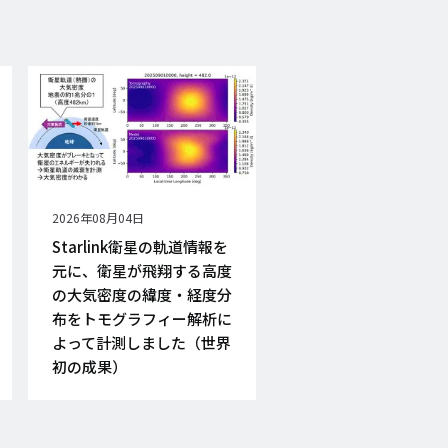
公
2026年08月04日
開
Starlink衛星の軌道情報を
日
元に、衛星が飛翔する高度
の大気密度の緯度・経度分
布をトモグラフィー解析に
よって計測しました（世界
初の成果）