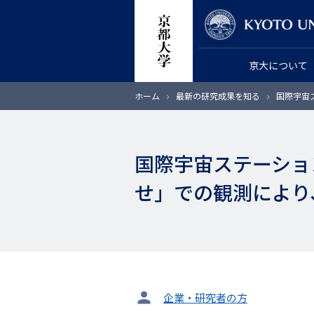
メ
教員検索
イ
ン
京大について
コ
ン
パ
ホーム
最新の研究成果を知る
国際宇宙
テ
ン
く
ン
ず
ツ
国際宇宙ステーショ
に
移
せ」での観測により
動
タ
企業・研究者の方