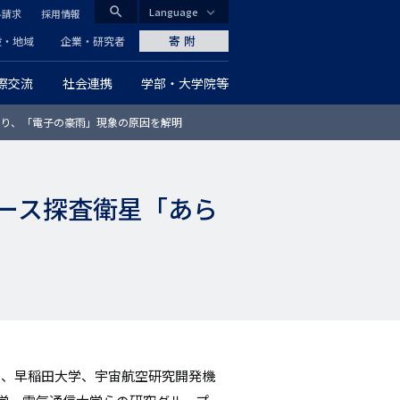
search
Language
料請求
採用情報
CLOSE
寄附
般・地域
企業・研究者
際交流
社会連携
学部・大学院等
グ
り、「電子の豪雨」現象の原因を解明
ロ
ー
ース探査衛星「あら
バ
ル
ナ
ビ
ゲ
授、早稲田大学、宇宙航空研究開発機
ー