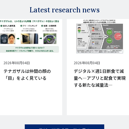
Latest research news
公
2026年08月04日
公
2026年08月04日
開
開
テナガザルは仲間の顔の
デジタル×週1日断食で減
日
日
「目」をよく見ている
量へ―アプリと配食で実現
する新たな減量法―