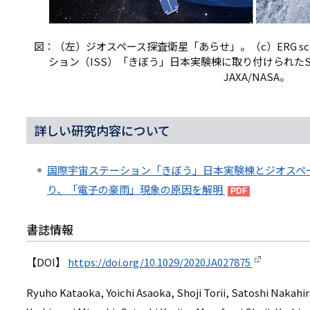
図：（左）ジオスペース探査衛星「あらせ」。（c）ERG sci
ション（ISS）「きぼう」日本実験棟に取り付けられたSEDA
JAXA/NASA。
詳しい研究内容について
国際宇宙ステーション「きぼう」日本実験棟とジオスペ
り、「電子の豪雨」現象の原因を解明
書誌情報
【DOI】
https://doi.org/10.1029/2020JA027875
Ryuho Kataoka, Yoichi Asaoka, Shoji Torii, Satoshi Nakah