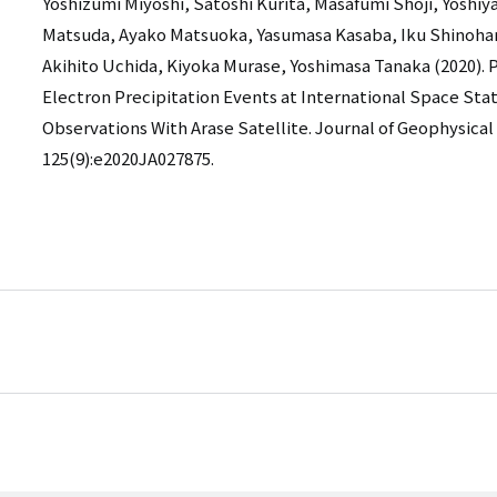
Yoshizumi Miyoshi, Satoshi Kurita, Masafumi Shoji, Yoshiy
Matsuda, Ayako Matsuoka, Yasumasa Kasaba, Iku Shinoha
Akihito Uchida, Kiyoka Murase, Yoshimasa Tanaka (2020). 
Electron Precipitation Events at International Space Sta
Observations With Arase Satellite. Journal of Geophysical
125(9):e2020JA027875.