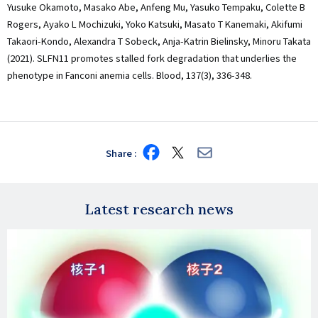
Yusuke Okamoto, Masako Abe, Anfeng Mu, Yasuko Tempaku, Colette B
Rogers, Ayako L Mochizuki, Yoko Katsuki, Masato T Kanemaki, Akifumi
Takaori-Kondo, Alexandra T Sobeck, Anja-Katrin Bielinsky, Minoru Takata
(2021). SLFN11 promotes stalled fork degradation that underlies the
phenotype in Fanconi anemia cells. Blood, 137(3), 336-348.
Share
Share
Share
Share
on
on
via
Facebook
X
E-
mail
Latest research news