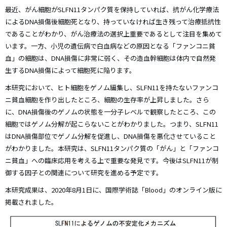
最近、がん細胞がSLFN11タンパク質を保持していれば、抗がん化学療法
によるDNA損傷後細胞死となり、持っていなければ生き残って治療抵抗性
であることがわかり、がん治療法の選択上重要であるとして注目を集めて
います。一方、小児の遺伝病で白血病などの原因となる「ファンコニ貧
血」の細胞は、DNA損傷に非常に弱く、その造血幹細胞は体内で自然発
生するDNA損傷によって細胞死に陥ります。
本研究において、ヒト細胞をゲノム編集し、SLFN11を持たないファンコ
ニ貧血細胞を作り出したところ、細胞の生存率が上昇しました。さら
に、DNA損傷後のゲノムの状態を一分子レベルで観察したところ、この
細胞ではゲノム分解が起こらないことがわかりました。つまり、SLFN11
はDNA損傷部位でゲノム分解を促進し、DNA損傷を悪化させていること
がわかりました。本研究は、SLFN11タンパク質の「がん」と「ファンコ
ニ貧血」への臨床応用を考える上で重要な発見です。今後はSLFN11が制
御する因子との関連について研究を進める予定です。
本研究成果は、2020年8月1日に、国際学術誌「Blood」のオンライン版に
掲載されました。