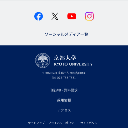
ソーシャルメディア一覧
京
〒
606-8501
京
京都市
左京区吉田本町
都
都
Tel:
075-753-7531
大
府
学
刊行物・資料請求
フ
採用情報
ッ
タ
アクセス
ー
サイトマップ
プライバシーポリシー
サイトポリシー
プ