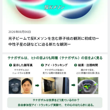
公
2026年08月06日
開
光子ビームで反Kメソンを含む原子核の観測に初成功ー
日
中性子星の謎などに迫る新たな観測ー