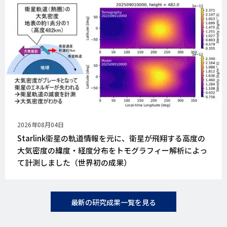
公
2026年08月04日
開
Starlink衛星の軌道情報を元に、衛星が飛翔する高度の
日
大気密度の緯度・経度分布をトモグラフィー解析によっ
て計測しました（世界初の成果）
最新の研究成果一覧を見る