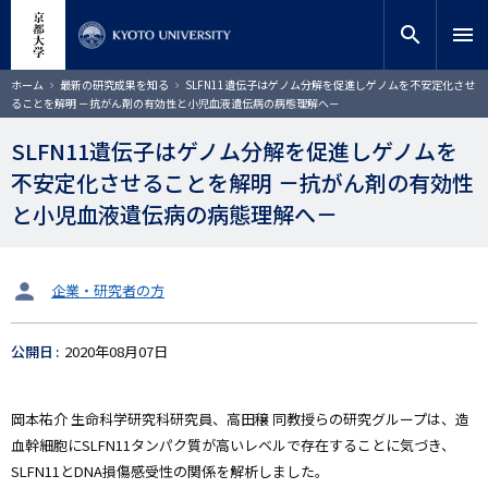
メ
close
サイト内検索
教員検索
イ
search
menu
ン
コ
検索
パ
ホーム
最新の研究成果を知る
SLFN11遺伝子はゲノム分解を促進しゲノムを不安定化させ
ン
ン
ることを解明 －抗がん剤の有効性と小児血液遺伝病の病態理解へ－
く
テ
ず
ン
SLFN11遺伝子はゲノム分解を促進しゲノムを
ツ
不安定化させることを解明 －抗がん剤の有効性
に
移
と小児血液遺伝病の病態理解へ－
動
タ
企業・研究者の方
ー
ゲ
公開日
2020年08月07日
ッ
ト
岡本祐介 生命科学研究科研究員、高田穣 同教授らの研究グループは、造
血幹細胞にSLFN11タンパク質が高いレベルで存在することに気づき、
SLFN11とDNA損傷感受性の関係を解析しました。