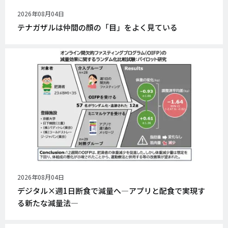
公
2026年08月04日
開
テナガザルは仲間の顔の「目」をよく見ている
日
公
2026年08月04日
開
デジタル×週1日断食で減量へ―アプリと配食で実現す
日
る新たな減量法―