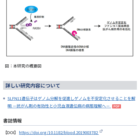
図：本研究の概要図
詳しい研究内容について
SLFN11遺伝子はゲノム分解を促進しゲノムを不安定化させることを解
明 －抗がん剤の有効性と小児血液遺伝病の病態理解へ－
書誌情報
【DOI】
https://doi.org/10.1182/blood.2019003782