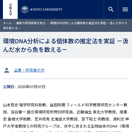
メ
close
サイト内検索
教員検索
イ
search
menu
ン
コ
検索
パ
ホーム
最新の研究成果を知る
環境DNA分析による個体数の推定法を実証 －汲んだ水から
ン
ン
魚を数える－
く
テ
ず
ン
環境DNA分析による個体数の推定法を実証 －汲
ツ
んだ水から魚を数える－
に
移
動
タ
企業・研究者の方
ー
ゲ
公開日
2020年07月07日
ッ
ト
山本哲史 理学研究科助教、益田玲爾 フィールド科学教育研究センター教
授、深谷肇一 国立環境研究所特別研究員、近藤倫生 東北大学教授、南憲
吏 島根大学助教、笠井亮秀 北海道大学教授、宮下和士 同教授、源利文 神
戸大学准教授らの研究グループは、水中に含まれる生物由来のDNA（環境