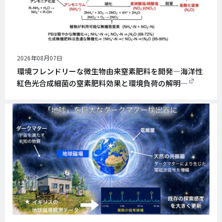
公
2026年08月07日
開
環境フレンドリーな微生物由来窒素肥料を開発―海洋性
日
紅色光合成細菌の窒素肥料効果と環境負荷の解明―