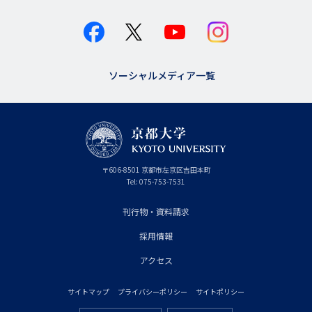
ソーシャルメディア一覧
京
〒
606-8501
京
京都市
左京区吉田本町
都
都
Tel:
075-753-7531
大
府
学
刊行物・資料請求
フ
採用情報
ッ
タ
アクセス
ー
サイトマップ
プライバシーポリシー
サイトポリシー
プ
フ