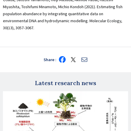
Miyashita, Toshifumi Minamoto, Michio Kondoh (2021). Estimating fish
population abundance by integrating quantitative data on
environmental DNA and hydrodynamic modelling. Molecular Ecology,
30(13), 3057-3067.
Share
Share
Share
Share
on
on
via
Facebook
X
E-
mail
Latest research news