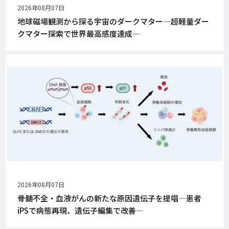
公
2026年08月07日
開
地球磁場観測から探る宇宙のダークマター―超軽量ダー
日
クマター探索で世界最高感度達成―
公
2026年08月07日
開
骨髄不全・血液がんの新たな原因遺伝子を提唱―患者
日
iPSで病態再現、遺伝子編集で改善―