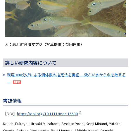
図：高浜町音海マアジ（写真提供：益田玲爾）
詳しい研究内容について
環境DNA分析による個体数の推定法を実証 －汲んだ水から魚を数える
－
書誌情報
【DOI】
https://doi.org/10.1111/mec.15530
Keiichi Fukaya, Hiroaki Murakami, Seokjin Yoon, Kenji Minami, Yutaka
Osada, Satoshi Yamamoto, Reiji Masuda, Akihide Kasai, Kazushi