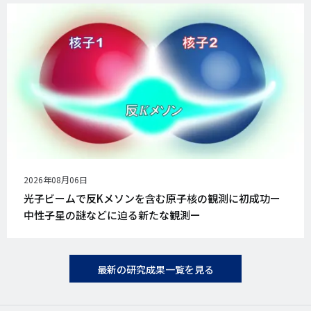
公
2026年08月06日
開
光子ビームで反Kメソンを含む原子核の観測に初成功ー
日
中性子星の謎などに迫る新たな観測ー
最新の研究成果一覧を見る