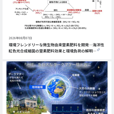
公
2026年08月07日
開
環境フレンドリーな微生物由来窒素肥料を開発―海洋性
日
紅色光合成細菌の窒素肥料効果と環境負荷の解明―