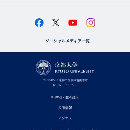
ソーシャルメディア一覧
京
〒
606-8501
京
京都市
左京区吉田本町
都
都
Tel:
075-753-7531
大
府
学
刊行物・資料請求
フ
採用情報
ッ
タ
アクセス
ー