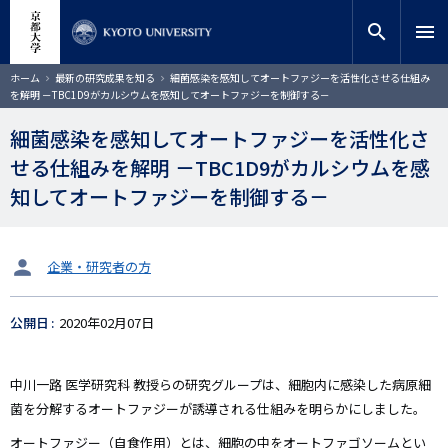
メ
close
サイト内検索
教員検索
イ
search
menu
ン
コ
検索
パ
ホーム
最新の研究成果を知る
細菌感染を感知してオートファジーを活性化させる仕組み
ン
ン
を解明 －TBC1D9がカルシウムを感知してオートファジーを制御する－
く
テ
ず
ン
細菌感染を感知してオートファジーを活性化さ
ツ
せる仕組みを解明 －TBC1D9がカルシウムを感
に
移
知してオートファジーを制御する－
動
タ
企業・研究者の方
ー
ゲ
公開日
2020年02月07日
ッ
ト
中川一路
医学研究科
教授らの研究グループは、細胞内に感染した病原細
菌を分解するオートファジーが誘導される仕組みを明らかにしました。
オートファジー（自食作用）とは、細胞の中をオートファゴソームとい