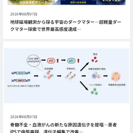
公
2026年08月07日
開
地球磁場観測から探る宇宙のダークマター―超軽量ダー
日
クマター探索で世界最高感度達成―
公
2026年08月07日
開
骨髄不全・血液がんの新たな原因遺伝子を提唱―患者
日
iPSで病態再現、遺伝子編集で改善―