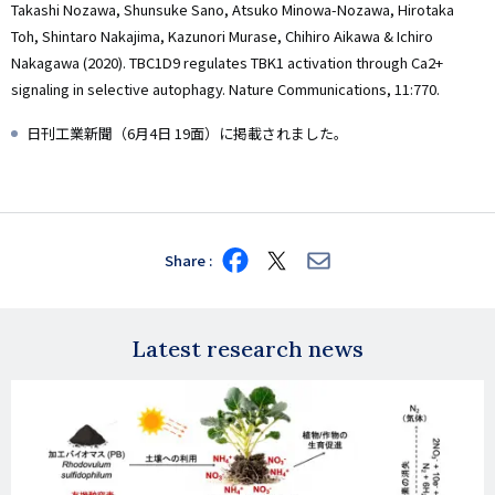
Takashi Nozawa, Shunsuke Sano, Atsuko Minowa-Nozawa, Hirotaka
Toh, Shintaro Nakajima, Kazunori Murase, Chihiro Aikawa & Ichiro
Nakagawa (2020). TBC1D9 regulates TBK1 activation through Ca2+
signaling in selective autophagy. Nature Communications, 11:770.
日刊工業新聞（6月4日 19面）に掲載されました。
Share
Share
Share
Share
on
on
via
Facebook
X
E-
mail
Latest research news