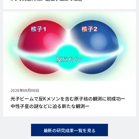
公
2026年08月06日
開
光子ビームで反Kメソンを含む原子核の観測に初成功ー
日
中性子星の謎などに迫る新たな観測ー
最新の研究成果一覧を見る