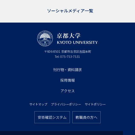
ソーシャルメディア一覧
京
〒
606-8501
京
京都市
左京区吉田本町
都
都
Tel:
075-753-7531
大
府
学
刊行物・資料請求
フ
採用情報
ッ
タ
アクセス
ー
サイトマップ
プライバシーポリシー
サイトポリシー
プ
フ
ラ
安否確認システム
教職員の方へ
ッ
フ
イ
タ
ッ