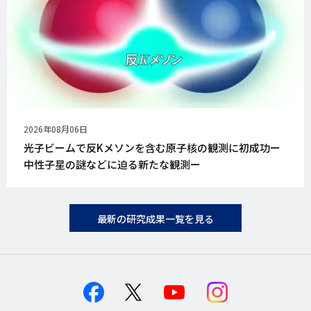
公
2026年08月06日
開
光子ビームで反Kメソンを含む原子核の観測に初成功ー
日
中性子星の謎などに迫る新たな観測ー
最新の研究成果一覧を見る