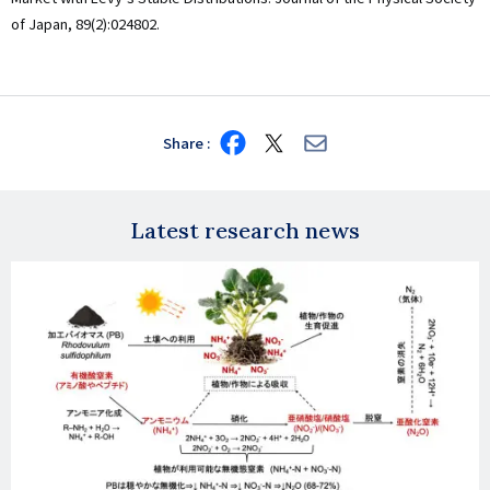
of Japan, 89(2):024802.
Share
Share
Share
Share
on
on
via
Facebook
X
E-
mail
Latest research news