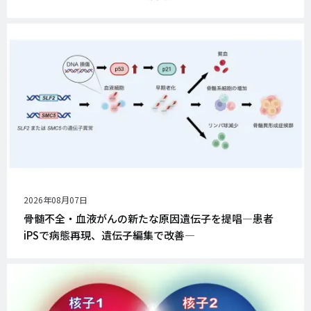
公
2026年08月07日
開
骨髄不全・血液がんの新たな原因遺伝子を提唱―患者
日
iPSで病態再現、遺伝子編集で改善―