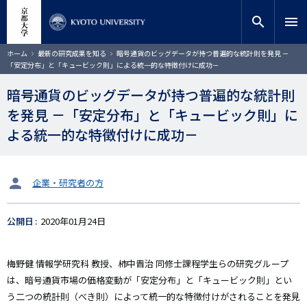
メ
close
サイト内検索
教員検索
イ
search
menu
ン
コ
検索
パ
ホーム
最新の研究成果を知る
暗号通貨のビッグデータが持つ普遍的な統計則を発見 －
ン
ン
「安定分布」と「キュービック則」による統一的な特徴付けに成功－
く
テ
ず
ン
暗号通貨のビッグデータが持つ普遍的な統計則
ツ
を発見 －「安定分布」と「キュービック則」に
に
移
よる統一的な特徴付けに成功－
動
タ
企業・研究者の方
ー
ゲ
公開日
2020年01月24日
ッ
ト
梅野健
情報学研究科
教授、柿中晋治 同修士課程学生らの研究グループ
は、暗号通貨市場の価格変動が「安定分布」と「キュービック則」とい
う二つの統計則（べき則）によって統一的な特徴付けがされることを発見