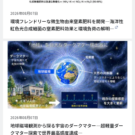
公
2026年08月07日
開
環境フレンドリーな微生物由来窒素肥料を開発―海洋性
日
紅色光合成細菌の窒素肥料効果と環境負荷の解明―
公
2026年08月07日
開
地球磁場観測から探る宇宙のダークマター―超軽量ダー
日
クマター探索で世界最高感度達成―