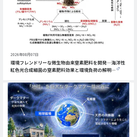
公
2026年08月07日
開
環境フレンドリーな微生物由来窒素肥料を開発―海洋性
日
紅色光合成細菌の窒素肥料効果と環境負荷の解明―