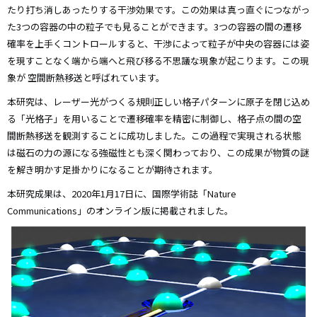
たり打ち消しあったりする干渉効果です。この効果は真っ直ぐにつながっ
た3つの容器の中の粒子でも見ることができます。3つの容器の間の遷移
確率を上手くコントロールすると、干渉によって粒子が中央の容器には姿
を現すことなく端から端へと飛び移る不思議な現象が起こります。この現
象が
空間断熱移送と呼ばれています。
本研究は、レーザー光がつくる規則正しい格子パターンに原子を閉じ込め
る「光格子」を用いることで遷移確率を精密に制御し、格子点の間の空
間断熱移送を観測することに成功しました。この過程で実現される状態
は磁石の力の源になる強磁性とも深く関わっており、この成果が物質の謎
を解き明かす足掛かりになることが期待されます。
本研究成果は、2020年1月17日に、国際学術誌「Nature
Communications」のオンライン版に掲載されました。