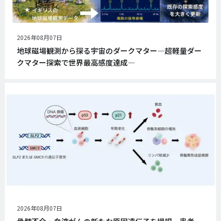
公
2026年08月07日
開
地球磁場観測から探る宇宙のダークマター―超軽量ダー
日
クマター探索で世界最高感度達成―
公
2026年08月07日
開