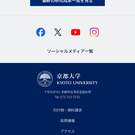
最新の研究成果一覧を見る
ソーシャルメディア一覧
京
〒
606-8501
京
京都市
左京区吉田本町
都
都
Tel:
075-753-7531
大
府
学
刊行物・資料請求
フ
採用情報
ッ
タ
アクセス