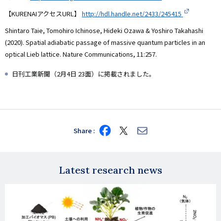
【KURENAIアクセスURL】
http://hdl.handle.net/2433/245415
Shintaro Taie, Tomohiro Ichinose, Hideki Ozawa & Yoshiro Takahashi
(2020). Spatial adiabatic passage of massive quantum particles in an
optical Lieb lattice. Nature Communications, 11:257.
日刊工業新聞（2月4日 23面）に掲載されました。
Share
Share
Share
Share
on
on
via
Facebook
X
E-
mail
Latest research news