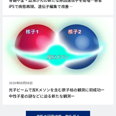
骨髄不全・血液がんの新たな原因遺伝子を提唱―患者
日
iPSで病態再現、遺伝子編集で改善―
公
2026年08月06日
開
光子ビームで反Kメソンを含む原子核の観測に初成功ー
日
中性子星の謎などに迫る新たな観測ー