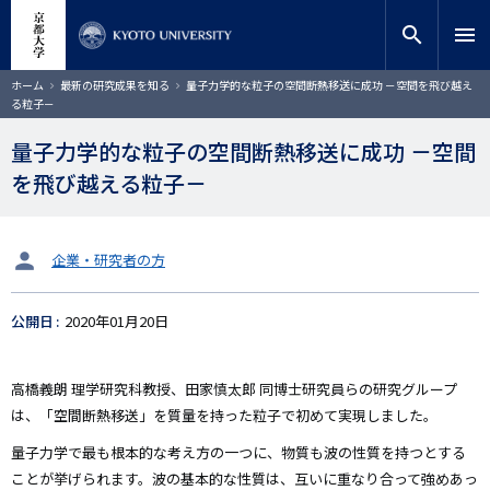
メ
close
サイト内検索
教員検索
イ
search
menu
ン
コ
検索
パ
ホーム
最新の研究成果を知る
量子力学的な粒子の空間断熱移送に成功 －空間を飛び越え
ン
ン
る粒子－
く
テ
ず
ン
量子力学的な粒子の空間断熱移送に成功 －空間
ツ
を飛び越える粒子－
に
移
動
タ
企業・研究者の方
ー
ゲ
公開日
2020年01月20日
ッ
ト
高橋義朗 理学研究科教授、田家慎太郎 同博士研究員らの研究グループ
は、「空間断熱移送」を質量を持った粒子で初めて実現しました。
量子力学で最も根本的な考え方の一つに、物質も波の性質を持つとする
ことが挙げられます。波の基本的な性質は、互いに重なり合って強めあっ